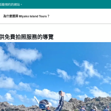
land 活動預約的網站。
。
為什麼選擇 Miyako Island Tours？
供免費拍照服務的導覽
從現場開始
接送計劃
海龜之旅
租車
超值折扣
搜索
既定計劃
選