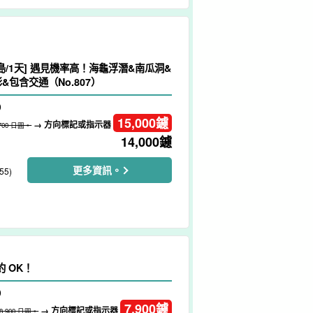
島/1天] 遇見機率高！海龜浮潛&南瓜洞&
&包含交通（No.807）
）
15,000
鑢
→ 方向標記或指示器
,700 日圓。
14,000
鑢
更多資訊。
55)
約 OK！
）
7,900
鑢
→ 方向標記或指示器
8,900 日圓。