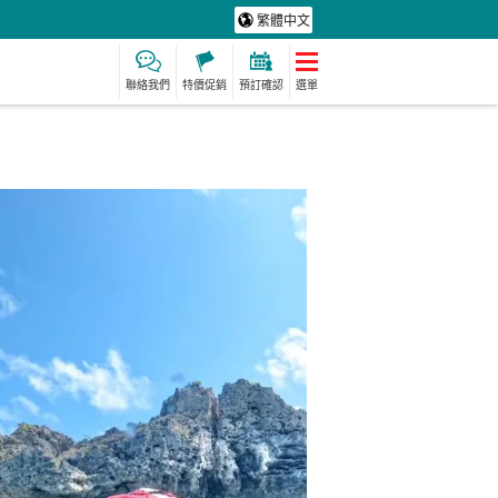
繁體中文
聯絡我們
特價促銷
預訂確認
選單
保費
製造經驗
保母
水療及放鬆
定計劃
動詞