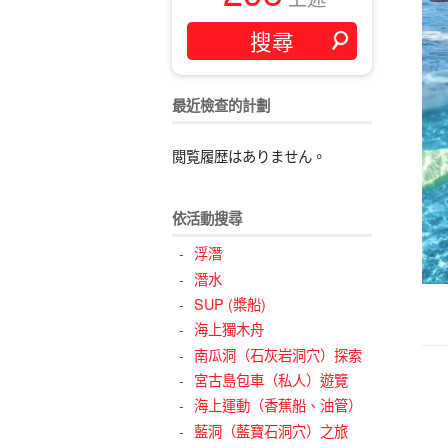
最近檢查的計劃
閲覧履歴はありません。
依活動搜尋
浮潛
潛水
SUP (槳船)
海上獨木舟
南瓜洞（石灰岩洞穴）探索
宮古島包車（私人）遊覽
海上運動（香蕉船、油管）
藍洞（藍寶石洞穴）之旅