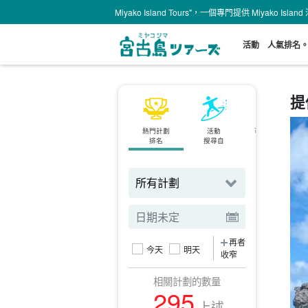
Miyako Island Tours"，一個專門提供 Miyako Is
活動
人氣排名
提
熱門計劃
活動
可當天預約
排名
搜尋自
計劃
再者
今天
明天
收窄
相關計劃的數量
295
上述