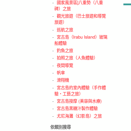
國家風景區]八重勢（八重
碑）之旅
觀光旅遊（巴士旅遊和導覽
旅遊）
巡航之旅
宮古島（Irabu Island）玻璃
船體驗
釣魚之旅
拍照之旅（人魚體驗）
夜間導覽
帆傘
滑翔機
宮古島的室內體驗（手作體
驗・工藝之旅）
宮古島按摩 (美容與水療)
宮古島黑糖汁製作體驗
尤尼海灘（幻影島）之旅
依類別搜尋