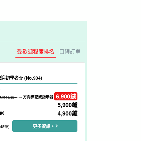
受歡迎程度排名
口碑訂單
龜浮潛之旅 歡迎初學者☆ (No.934)
）
6,900
鑢
→ 方向標記或指示器
7,900 日圓。
5,900
鑢
4,900
鑢
齡）
更多資訊。
248筆)