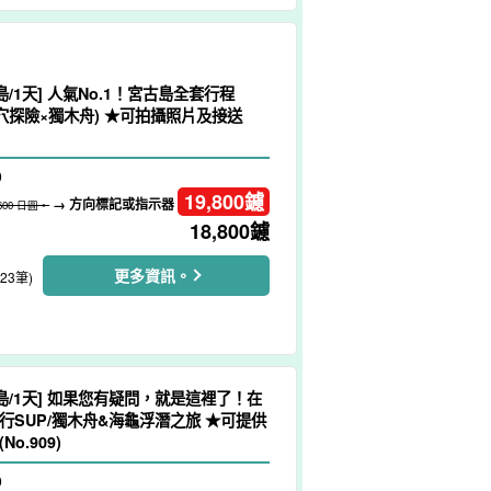
島/1天] 人氣No.1！宮古島全套行程
洞穴探險×獨木舟) ★可拍攝照片及接送
）
19,800
鑢
→ 方向標記或指示器
,600 日圓。
18,800
鑢
更多資訊。
223筆)
島/1天] 如果您有疑問，就是這裡了！在
行SUP/獨木舟&海龜浮潛之旅 ★可提供
o.909)
）