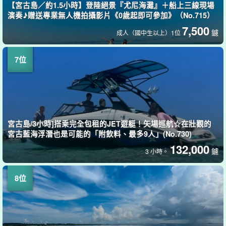
【宮古島／約1.5小時】登陸絕景『尤尼海灘』＋船上三線現場
演奏♪贈送專業無人機拍攝影片《0歲起即可參加》（No.715）
7,500
鑢
成人（國中生以上）1位
宮古島/3小時]搭乘完全包租的JET遊艇！矢場巡航☆在壯觀的
宮古藍海浮潛也是可能的「附飲料、最多9人」(No.730)
132,000
鑢
3 小時。