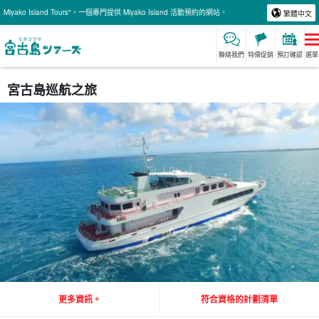
Miyako Island Tours"，一個專門提供 Miyako Island 活動預約的網站。
繁體中文
聯絡我們
特價促銷
預訂確認
選單
宮古島巡航之旅
更多資訊。
符合資格的計劃清單