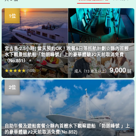
宮古島/2.5小時] 當天預約OK！晚餐&日落巡航計劃☆縣內首艘
水下觀景巡航船「勃朗峰號」上的豪華體驗♪2天前取消免費
（No.851）。
9,000
(105)
鑢
成人（13 歲及以上）
自助午餐及遊船套餐☆縣內首艘水下觀察遊船 「勃朗峰號 」上
的豪華體驗♪2天前取消免費(No.852)