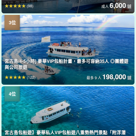
6,000
(98)
鑢
成人
宮古島/4-5小時] 豪華VIP包船計畫，最多可容納35人 ◎團體遊
與公司旅遊
198,000
(122)
鑢
最多 9 人
宮古島包船遊】豪華私人VIP包船遊八重勢熱門景點「附浮潛