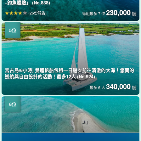
+釣魚體驗」 (No.838)
230,000
(26份報告)
鑢
每組最多 7 位
宮古島/6小時] 雙體帆船包租一日遊☆前往清澈的大海！悠閒的
巡航與自由設計的活動！最多12人 (No.924)
340,000
鑢
最多 6 人