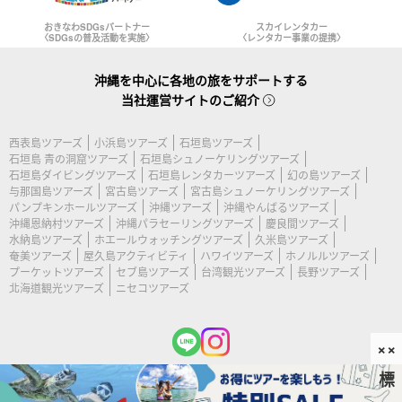
おきなわSDGsパートナー
スカイレンタカー
〈SDGsの普及活動を実施〉
〈レンタカー事業の提携〉
沖縄を中心に各地の旅をサポートする
当社運営サイトのご紹介
西表島ツアーズ
小浜島ツアーズ
石垣島ツアーズ
石垣島 青の洞窟ツアーズ
石垣島シュノーケリングツアーズ
石垣島ダイビングツアーズ
石垣島レンタカーツアーズ
幻の島ツアーズ
与那国島ツアーズ
宮古島ツアーズ
宮古島シュノーケリングツアーズ
パンプキンホールツアーズ
沖縄ツアーズ
沖縄やんばるツアーズ
沖縄恩納村ツアーズ
沖縄パラセーリングツアーズ
慶良間ツアーズ
水納島ツアーズ
ホエールウォッチングツアーズ
久米島ツアーズ
奄美ツアーズ
屋久島アクティビティ
ハワイツアーズ
ホノルルツアーズ
プーケットツアーズ
セブ島ツアーズ
台湾観光ツアーズ
長野ツアーズ
北海道観光ツアーズ
ニセコツアーズ
××
標
(c) 2026 宮古島ツアーズ All Rights Reserved.