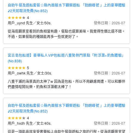
自助午餐及遊船套餐☆縣內首艘水下觀察遊船 「勃朗峰號 」上的豪華體驗
♪2天前取消免費(No.852)
4
用戶_uynd 先生／女士
/
50s.
發佈日期：2026-07
從海底觀景室看到的魚相當有趣，餐點也還算美味。我覺得性價比還不錯。
不過，如果餐點的種類能再多一些就更好了。
宮古島包船遊】豪華私人VIP包船遊八重勢熱門景點「附浮潛+釣魚體驗」
(No.838)
5
用戶_owhk 先生／女士
/
30s.
發佈日期：2026-07
八重干瀨的海景真的太神了w 因為是包船，所以不用顧慮周遭，可以和夥伴
們盡情喧鬧玩樂，釣魚和浮潛都太棒了！
自助午餐及遊船套餐☆縣內首艘水下觀察遊船 「勃朗峰號 」上的豪華體驗
♪2天前取消免費(No.852)
4
用戶_hxdh 先生／女士
/
40s.
發佈日期：2026-07
這是一項能高效享受奢華船上自助午餐與遊船之旅的行程。從海底觀景室望