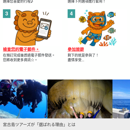
選擇您喜愛的行程♪
選擇下列選項進行套用！
檢查您的電子郵件。
參加旅遊
在預訂完成後透過電子郵件發送。
剩下的就是參與了！
您將收到更多資訊☆。
盡情享受...
宮古島ツアーズが「選ばれる理由」とは