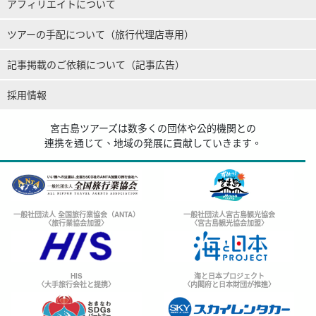
アフィリエイトについて
ツアーの手配について（旅行代理店専用）
記事掲載のご依頼について（記事広告）
採用情報
宮古島ツアーズは数多くの団体や公的機関との
連携を通じて、地域の発展に貢献していきます。
一般社団法人 全国旅行業協会（ANTA）
一般社団法人宮古島観光協会
〈旅行業協会加盟〉
〈宮古島観光協会加盟〉
HIS
海と日本プロジェクト
〈大手旅行会社と提携〉
〈内閣府と日本財団が推進〉