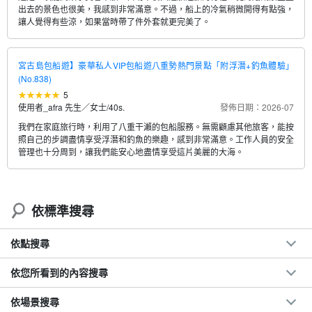
出去的景色也很美，我感到非常滿意。不過，船上的冷氣稍微開得有點強，
讓人覺得有些涼，如果當時帶了件外套就更完美了。
宮古島包船遊】豪華私人VIP包船遊八重勢熱門景點「附浮潛+釣魚體驗」
(No.838)
5
使用者_afra 先生／女士
/
40s.
發佈日期：2026-07
我們在家庭旅行時，利用了八重干瀨的包船服務。無需顧慮其他旅客，能按
照自己的步調盡情享受浮潛和釣魚的樂趣，感到非常滿意。工作人員的安全
管理也十分周到，讓我們能安心地盡情享受這片美麗的大海。
依標準搜尋
依點搜尋
依您所看到的內容搜尋
依場景搜尋