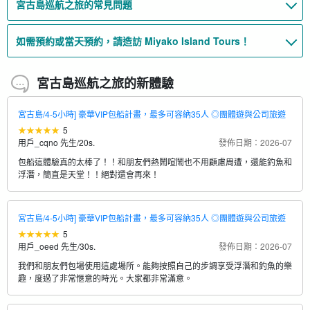
宮古島巡航之旅的常見問題
如需預約或當天預約，請造訪 Miyako Island Tours！
宮古島巡航之旅的新體驗
宮古島/4-5小時] 豪華VIP包船計畫，最多可容納35人 ◎團體遊與公司旅遊
5
用戶_cqno 先生
/
20s.
發佈日期：2026-07
包船這體驗真的太棒了！！和朋友們熱鬧喧鬧也不用顧慮周遭，還能釣魚和
浮潛，簡直是天堂！！絕對還會再來！
宮古島/4-5小時] 豪華VIP包船計畫，最多可容納35人 ◎團體遊與公司旅遊
5
用戶_oeed 先生
/
30s.
發佈日期：2026-07
我們和朋友們包場使用這處場所。能夠按照自己的步調享受浮潛和釣魚的樂
趣，度過了非常愜意的時光。大家都非常滿意。