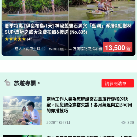
參觀期間，導遊會用特制的防水相機為您拍照、
免費資料贈送。
我
們有。
夏季特惠 [伊良布島/1天] 神秘藍寶石洞穴「藍洞」浮潛&紅樹林
SUP/皮艇之旅★免費拍照&接送 (No.835)
(45)
13,500
鑢
成人（初中生以上）
→ 方向標記或指示器
15,800 日圓。
旅遊專欄。
請參閱清單。
當地工作人員為您解說宮古島旅行穿搭的訣
竅，助您避免穿搭失誤！各月氣溫與立即可用
的穿搭技巧
2026年8月7日
326
包括免費租借全套設備