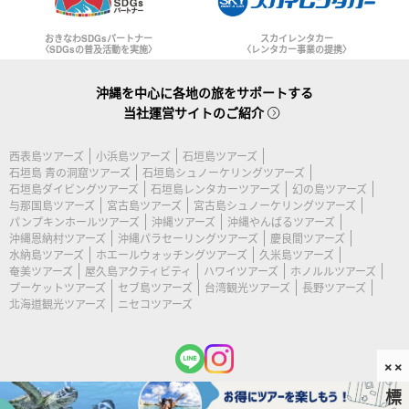
おきなわSDGsパートナー
スカイレンタカー
〈SDGsの普及活動を実施〉
〈レンタカー事業の提携〉
沖縄を中心に各地の旅をサポートする
当社運営サイトのご紹介
西表島ツアーズ
小浜島ツアーズ
石垣島ツアーズ
石垣島 青の洞窟ツアーズ
石垣島シュノーケリングツアーズ
石垣島ダイビングツアーズ
石垣島レンタカーツアーズ
幻の島ツアーズ
与那国島ツアーズ
宮古島ツアーズ
宮古島シュノーケリングツアーズ
パンプキンホールツアーズ
沖縄ツアーズ
沖縄やんばるツアーズ
沖縄恩納村ツアーズ
沖縄パラセーリングツアーズ
慶良間ツアーズ
水納島ツアーズ
ホエールウォッチングツアーズ
久米島ツアーズ
奄美ツアーズ
屋久島アクティビティ
ハワイツアーズ
ホノルルツアーズ
プーケットツアーズ
セブ島ツアーズ
台湾観光ツアーズ
長野ツアーズ
北海道観光ツアーズ
ニセコツアーズ
××
標
(c) 2026 宮古島ツアーズ All Rights Reserved.