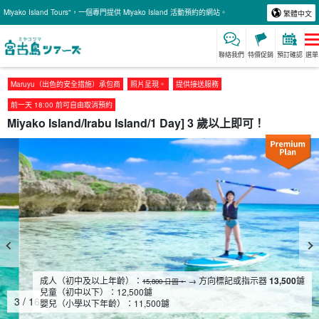
Miyako Island Tours"，一個專門提供 Miyako Island 活動預約的網站。
繁體中文
聯絡我們
特價促銷
預訂確認
選單
Maruyu（出色的安全措施）承包商
照片呈現。
提供接送服務
前一天 18:00 前可自由取消預約
Miyako Island/Irabu Island/1 Day] 3 歲以上即可！
成人（初中及以上年齡）：
→ 方向標記或指示器
13,500
鑢
15,800 日圓。
兒童（初中以下）：
12,500
鑢
4
/
16
嬰兒（小學以下年齡）：
11,500
鑢