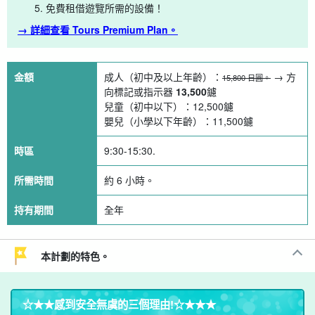
免費租借遊覽所需的設備！
→ 詳細查看 Tours Premium Plan。
金額
成人（初中及以上年齡）：
→ 方
15,800 日圓。
向標記或指示器
13,500
鑢
兒童（初中以下）：
12,500
鑢
嬰兒（小學以下年齡）：
11,500
鑢
時區
9:30-15:30.
所需時間
約 6 小時。
持有期間
全年
本計劃的特色。
☆★★
感到安全無虞的三個理由
!☆★★★