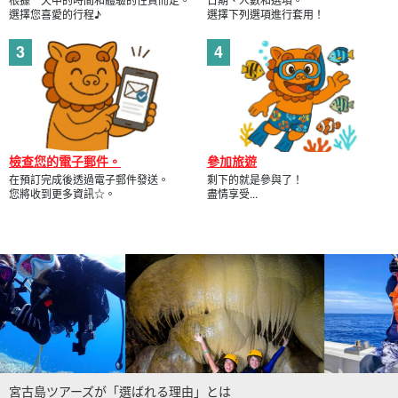
選擇您喜愛的行程♪
選擇下列選項進行套用！
檢查您的電子郵件。
參加旅遊
在預訂完成後透過電子郵件發送。
剩下的就是參與了！
您將收到更多資訊☆。
盡情享受...
宮古島ツアーズが「選ばれる理由」とは