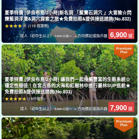
夏季特價 [伊良布島/2小時]新名洞 「藍寶石洞穴 」大冒險☆閃
爍藍洞浮潛&洞穴探索之旅★免費拍照&提供接送諮詢(No.832)
(119 個案例)
6,900
鑢
成人（初中生以上）
→ 方向標記或指示器
7,900 日圓。
夏季特賣 [伊良布島/2小時] 讓我們一起接觸豐富的生態系統☆
穩定性極佳！在宮古島的大海和紅樹林中進行叢林SUP巡航★
免費拍照&提供接送諮詢(No.833)
(18份報告)
7,900
鑢
成人（初中生以上）
→ 方向標記或指示器
8,900 日圓。
在宮古島（Miyako Island）壯觀的海灘上體驗SUP/獨木舟！
在住在 Miyako Island☆ 的導遊精心挑選的最美海灘上享受 SUP/划
獨木舟的樂趣。