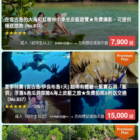
SUP 比想像中容易。
值得拍照的活動
!我們也提供雙人獨木舟，特別
適合兒童和情侶。
在宮古島的大海和紅樹林中乘坐皮艇遊覽★免費攝影，可提供
接送諮詢 (No.834)
(20)
7,900
鑢
成人（初中生以上）
→ 方向標記或指示器
8,900 日圓。
夏季特賣 [宮古島/伊良布島1天] 超稀有體驗☆藍寶石洞「藍
洞」浮潛&南瓜洞探險&海上皮艇之旅★免費拍照&附送交通
（No.837）
(47份報告)
15,000
鑢
成人（初中生以上）
→ 方向標記或指示器
17,700 日圓。
免費照片資料贈品