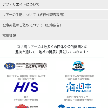
アフィリエイトについて
ツアーの手配について（旅行代理店専用）
記事掲載のご依頼について（記事広告）
採用情報
宮古島ツアーズは数多くの団体や公的機関との
連携を通じて、地域の発展に貢献していきます。
一般社団法人 全国旅行業協会（ANTA）
一般社団法人宮古島観光協会
〈旅行業協会加盟〉
〈宮古島観光協会加盟〉
HIS
海と日本プロジェクト
〈大手旅行会社と提携〉
〈内閣府と日本財団が推進〉