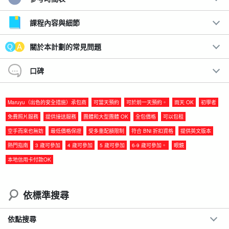
宮古島和伊良布島☆的海景之最。
在兩個島嶼上享受經典活動！
課程內容與細節
從宮古島 (Miyako Island) 橫跨伊良布橋 (Irabu Bridge) 便可到達的
關於本計劃的常見問題
伊良布島 (Irabu Island)，有一個美麗的景點叫做藍寶石洞穴 (藍
口碑
洞)。
這是一個雙島套裝行程，可讓您在 Irabu 島上享受浮潛的樂趣，並
Maruyu（出色的安全措施）承包商
可當天預約
可於前一天預約。
雨天 OK
初學者
在 Miyako 島的壯麗海灘上享受 SUP 和獨木舟的樂趣！
免費照片服務
提供接送服務
團體和大型團體 OK
全包價格
可以包租
空手而來也無妨
最低價格保證
受多重配額限制
符合 BNi 折扣資格
提供英文版本
建議：
熱門指南
3 歲可參加
4 歲可參加
5 歲可參加
6-9 歲可參加。
眼鏡
附免費相片資料
本地信用卡付款OK
包括免費租借觀光器材
◆All over Miyako Island.
提供免費接送服務
◆旅遊參與者福利頁面介紹。
依標準搜尋
◆ 參加日期前一天的 18:00 之前
無取消費用
依點搜尋