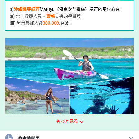
(i)
沖繩縣警認可
Maruyu（優良安全措施）認可的承包商在
(ii) 水上救援人員。
資格
支援的導覽與！
(iii) 累計參加人數
300,000.
突破！
もっと見る
參考時間表