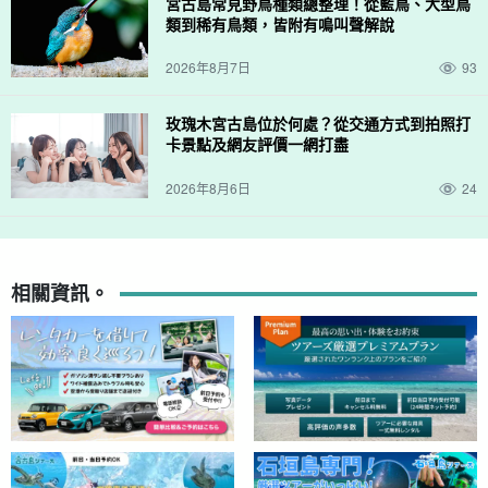
宮古島常見野鳥種類總整理！從藍鳥、大型鳥
遊覽所需的設備可以免費租借，因此您不需要攜帶任何物品，也不
類到稀有鳥類，皆附有鳴叫聲解說
必擔心額外的費用！
2026年8月7日
93
玫瑰木宮古島位於何處？從交通方式到拍照打
卡景點及網友評價一網打盡
2026年8月6日
24
相關資訊。
導遊提供良好的支援。