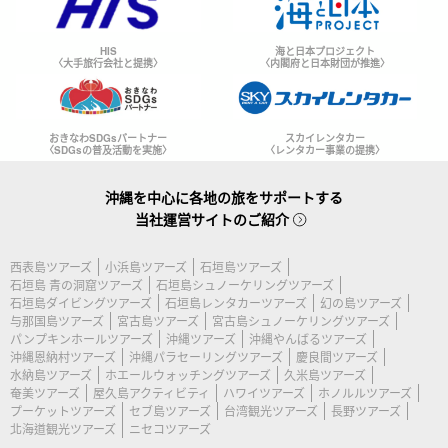
HIS
海と日本プロジェクト
〈大手旅行会社と提携〉
〈内閣府と日本財団が推進〉
おきなわSDGsパートナー
スカイレンタカー
〈SDGsの普及活動を実施〉
〈レンタカー事業の提携〉
沖縄を中心に各地の旅をサポートする
当社運営サイトのご紹介
西表島ツアーズ
小浜島ツアーズ
石垣島ツアーズ
石垣島 青の洞窟ツアーズ
石垣島シュノーケリングツアーズ
石垣島ダイビングツアーズ
石垣島レンタカーツアーズ
幻の島ツアーズ
与那国島ツアーズ
宮古島ツアーズ
宮古島シュノーケリングツアーズ
パンプキンホールツアーズ
沖縄ツアーズ
沖縄やんばるツアーズ
沖縄恩納村ツアーズ
沖縄パラセーリングツアーズ
慶良間ツアーズ
水納島ツアーズ
ホエールウォッチングツアーズ
久米島ツアーズ
奄美ツアーズ
屋久島アクティビティ
ハワイツアーズ
ホノルルツアーズ
プーケットツアーズ
セブ島ツアーズ
台湾観光ツアーズ
長野ツアーズ
北海道観光ツアーズ
ニセコツアーズ