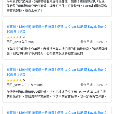
海水真的非常清澈，無論從哪個角度拍攝都像一幅畫！透過透明SUP板底
能看見的珊瑚和魚兒都好可愛，讓我忍不住一直按快門。GoPro拍攝的影像
畫質也超棒，簡直太棒了！
宮古島 / 120分鐘] 享受統一的海灘！選擇 ☆ Clear SUP 或 Kayak Tour 0-
80歲皆可參加！
4
用戶_dzkx 先生
/
50s.
發佈日期：2026-06
海與天空的對比十分美麗，我覺得用無人機拍攝的性價比很高。雖然風勢稍
強，划船時耗費了不少體力，但整體來說還是相當滿意的。
宮古島 / 120分鐘] 享受統一的海灘！選擇 ☆ Clear SUP 或 Kayak Tour 0-
80歲皆可參加！
5
用戶_vxwt 先生／女士
/
30s.
發佈日期：2026-06
從接待到體驗過程都非常順暢。您也迅速地分享了用 GoPro 和無人機拍攝
的影像資料，整個流程非常高效。下次再來宮古島時，我一定會再次光顧。
宮古島 / 120分鐘] 享受統一的海灘！選擇 ☆ Clear SUP 或 Kayak Tour 0-