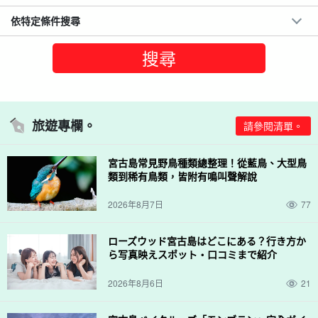
依特定條件搜尋
旅遊專欄。
請參閱清單。
宮古島常見野鳥種類總整理！從藍鳥、大型鳥
類到稀有鳥類，皆附有鳴叫聲解說
2026年8月7日
77
ローズウッド宮古島はどこにある？行き方か
ら写真映えスポット・口コミまで紹介
2026年8月6日
21