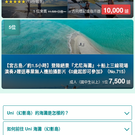
(14份報告)
10,000
鑢
1 位來賓
→ 方向標記或指示器
11,500 日圓。
【宮古島／約1.5小時】登陸絕景『尤尼海灘』＋船上三線現場
演奏♪贈送專業無人機拍攝影片《0歲起即可參加》（No.715）
7,500
鑢
成人（國中生以上）1位
Uni（幻影島）的海灘是怎樣的？
如何前往 Uni 海灘（幻影島）