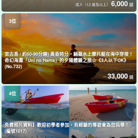
6,000
鑢
成人（12 歲及以上）
宮古島 / 約60-90分鐘] 黃昏時分，騎著水上摩托艇在海中穿梭！
奇幻海灘「Uni no Hama」的夕陽體驗之旅☆《3人以下OK》
(No.732)
33,000
鑢
一
免費照片資料】歡迎初學者參加，有經驗的導遊會為您指導！
(編號1017)