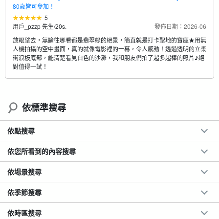
80歲皆可參加！
5
用戶_pzzp 先生
/
20s.
發佈日期：2026-06
放眼望去，無論往哪看都是翡翠綠的絕景，簡直就是打卡聖地的寶庫★用無
人機拍攝的空中畫面，真的就像電影裡的一幕，令人感動！透過透明的立槳
衝浪板底部，能清楚看見白色的沙灘，我和朋友們拍了超多超棒的照片♪絕
對值得一試！
依標準搜尋
依點搜尋
依您所看到的內容搜尋
依場景搜尋
依季節搜尋
依時區搜尋