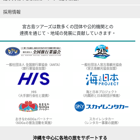
採用情報
宮古島ツアーズは数多くの団体や公的機関との
連携を通じて、地域の発展に貢献していきます。
一般社団法人 全国旅行業協会（ANTA）
一般社団法人宮古島観光協会
〈旅行業協会加盟〉
〈宮古島観光協会加盟〉
HIS
海と日本プロジェクト
〈大手旅行会社と提携〉
〈内閣府と日本財団が推進〉
おきなわSDGsパートナー
スカイレンタカー
〈SDGsの普及活動を実施〉
〈レンタカー事業の提携〉
沖縄を中心に各地の旅をサポートする