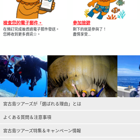
檢查您的電子郵件。
參加旅遊
在預訂完成後透過電子郵件發送。
剩下的就是參與了！
您將收到更多資訊☆。
盡情享受...
宮古島ツアーズが「選ばれる理由」とは
よくある質問＆注意事項
宮古島ツアーズ特集＆キャンペーン情報