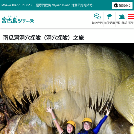
Miyako Island Tours"，一個專門提供 Miyako Island 活動預約的網站。
繁體中文
聯絡我們
特價促銷
預訂確認
選單
南瓜洞洞穴探險（洞穴探險）之旅