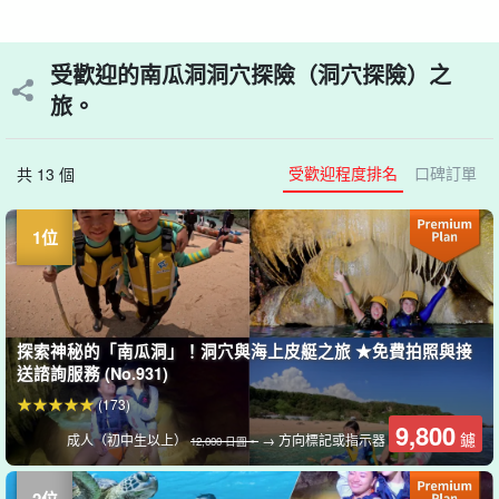
受歡迎的南瓜洞洞穴探險（洞穴探險）之
旅。
受歡迎程度排名
口碑訂單
共 13 個
探索神秘的「南瓜洞」！洞穴與海上皮艇之旅 ★免費拍照與接
送諮詢服務 (No.931)
(173)
9,800
鑢
成人（初中生以上）
→ 方向標記或指示器
12,000 日圓。