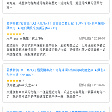
到好處，讓整個行程都過得輕鬆無壓力。這絕對是一趟值得推薦的優質行
程。
夏季特賣 [宮古島/1天] 人氣No.1！宮古島全套行程 (SUP×浮潛×洞穴探險×
獨木舟) ★可拍攝照片及接送 (No.911)
5
用戶_pqmn 先生／女士
/
30s.
發佈日期：2026-07
雖然是第一次嘗試洞穴探險和立槳衝浪，起初有些忐忑，但即使是初學者也
能毫無問題地盡情享受！多虧教練的親切指導，恐懼感也隨之煙消雲散。如
果還在猶豫，絕對應該去試試！
夏季特價 [宮古島/1天] 遇見機率高！海龜浮潛&南瓜洞&皮艇之旅 ★攝影&
包含交通（No.807）
4
使用者_ghwk 先生
/
40s.
發佈日期：2026-07
交通便利且高效的行程。不僅能邂逅海龜，設施也毫無問題。若要說有何不
足，就是照片資料的傳輸速度若能再快一點，就完美了。