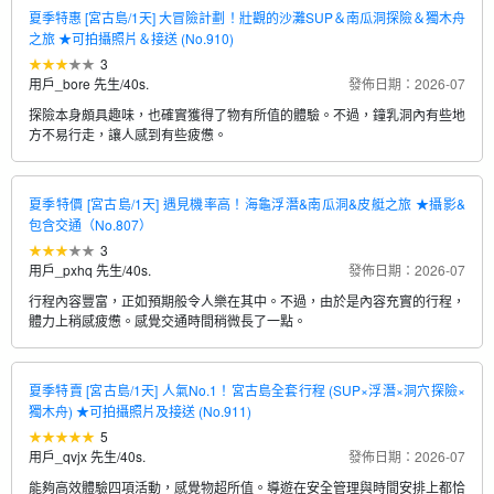
夏季特惠 [宮古島/1天] 大冒險計劃！壯觀的沙灘SUP＆南瓜洞探險＆獨木舟
之旅 ★可拍攝照片＆接送 (No.910)
3
用戶_bore 先生
/
40s.
發佈日期：2026-07
探險本身頗具趣味，也確實獲得了物有所值的體驗。不過，鐘乳洞內有些地
方不易行走，讓人感到有些疲憊。
夏季特價 [宮古島/1天] 遇見機率高！海龜浮潛&南瓜洞&皮艇之旅 ★攝影&
包含交通（No.807）
3
用戶_pxhq 先生
/
40s.
發佈日期：2026-07
行程內容豐富，正如預期般令人樂在其中。不過，由於是內容充實的行程，
體力上稍感疲憊。感覺交通時間稍微長了一點。
夏季特賣 [宮古島/1天] 人氣No.1！宮古島全套行程 (SUP×浮潛×洞穴探險×
獨木舟) ★可拍攝照片及接送 (No.911)
5
用戶_qvjx 先生
/
40s.
發佈日期：2026-07
能夠高效體驗四項活動，感覺物超所值。導遊在安全管理與時間安排上都恰