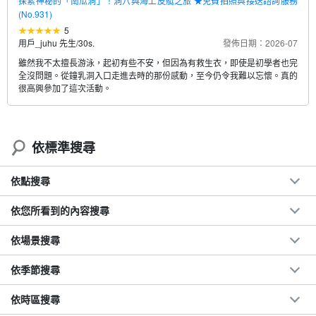
探索神秘的「南瓜洞」！洞穴與海上皮艇之旅 ★免費拍照與接送諮詢服務
(No.931)
5
用戶_juhu 先生
/
30s.
發佈日期：2026-07
雖然我不太擅長游泳，起初有些不安，但因為有救生衣，即使是初學者也完
全沒問題。從鐘乳洞入口走進去時的那份感動，至今仍令我難以忘懷。真的
很高興參加了這次活動。
依標準搜尋
依點搜尋
依您所看到的內容搜尋
依場景搜尋
依季節搜尋
依時區搜尋