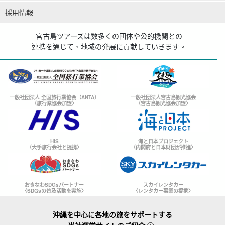
採用情報
宮古島ツアーズは数多くの団体や公的機関との
連携を通じて、地域の発展に貢献していきます。
一般社団法人 全国旅行業協会（ANTA）
一般社団法人宮古島観光協会
〈旅行業協会加盟〉
〈宮古島観光協会加盟〉
HIS
海と日本プロジェクト
〈大手旅行会社と提携〉
〈内閣府と日本財団が推進〉
おきなわSDGsパートナー
スカイレンタカー
〈SDGsの普及活動を実施〉
〈レンタカー事業の提携〉
沖縄を中心に各地の旅をサポートする