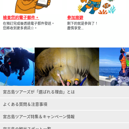
檢查您的電子郵件。
參加旅遊
在預訂完成後透過電子郵件發送。
剩下的就是參與了！
您將收到更多資訊☆。
盡情享受...
宮古島ツアーズが「選ばれる理由」とは
よくある質問＆注意事項
宮古島ツアーズ特集＆キャンペーン情報
宮古島の観光スポット一覧