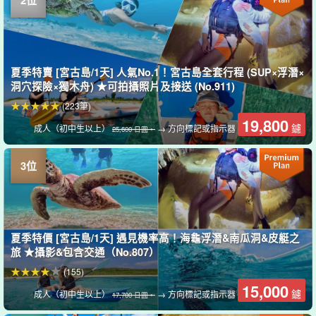
夏季特賣 [宮古島/1天] 人氣No.1！宮古島全套行程 (SUP×浮潛×
洞穴探險×獨木舟) ★可拍攝照片及接送 (No.911)
(223筆)
19,800
鑢
成人（初中生以上）
→ 方向標記或指示器
25,600 日圓。
夏季特價 [宮古島/1天] 遇見機率高！海龜浮潛&南瓜洞&皮艇之
旅 ★攝影&包含交通（No.807）
(155)
15,000
鑢
成人（初中生以上）
→ 方向標記或指示器
17,700 日圓。