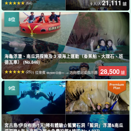
21,111
(64)
鑢
9 人/人
海龜浮潛、南瓜洞探險及 3 項海上運動（香蕉船、大理石、班
德瓦車） (No.846)
28,500
(25)
鑢
1 位來賓
→ 方向標記或指示器
30,500 日圓。
宮古島/伊良布島/1天]稀有體驗☆藍寶石洞「藍洞」浮潛&南瓜
洞探險&海上皮艇之旅★免費拍照&接送(No.t-837)