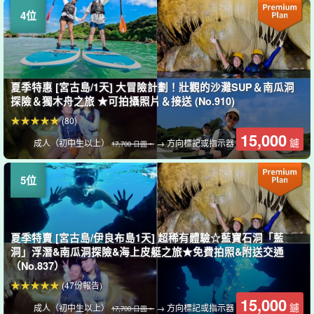
夏季特惠 [宮古島/1天] 大冒險計劃！壯觀的沙灘SUP＆南瓜洞
探險＆獨木舟之旅 ★可拍攝照片＆接送 (No.910)
(80)
15,000
鑢
成人（初中生以上）
→ 方向標記或指示器
17,700 日圓。
夏季特賣 [宮古島/伊良布島1天] 超稀有體驗☆藍寶石洞「藍
洞」浮潛&南瓜洞探險&海上皮艇之旅★免費拍照&附送交通
（No.837）
(47份報告)
15,000
鑢
成人（初中生以上）
→ 方向標記或指示器
17,700 日圓。