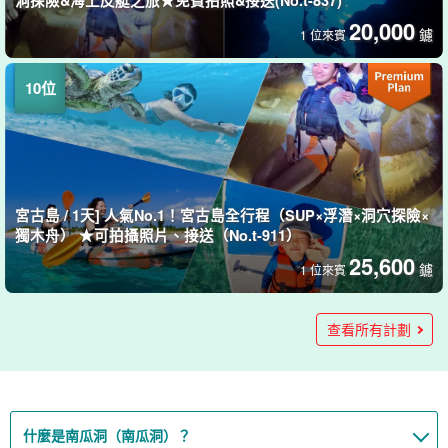
20,000
鑢
1 位來賓
宮古島 / 1天] 人氣No.1！宮古島全行程（SUP×浮潛×洞穴探險×
獨木舟） ★可拍攝照片、接送（No.t-911）
25,600
鑢
1 位來賓
宮古島/1天] 大冒險計劃！壯觀的海灘SUP＆南瓜洞探險＆獨木
宮古島 / 1天] 邂逅海龜的機率高！海龜浮潛&南瓜洞&皮艇之旅
探索神秘的「南瓜洞」！洞穴與海上皮艇之旅★免費拍照與接
舟之旅★攝影＆接送服務(No.t-910)
*附拍照&接送 (No.t-807)
送諮詢(No.t-931)
查看所有計劃
17,700
17,700
12,000
鑢
鑢
鑢
1 位來賓
1 位來賓
1 位來賓
什麼是南瓜洞（南瓜洞）？