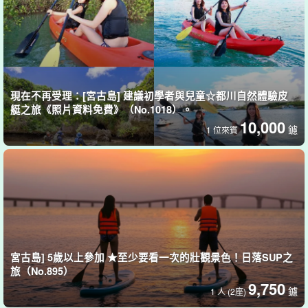
幽靈島「Beach of Uni」是什麼？
Uni no Hama 浮在 Irabu 大橋附近的海面上，也被稱為「幻影
島」，因為它只會在退潮時出現，而且從來不會出現兩次相同的形
現在不再受理：[宮古島] 建議初學者與兒童☆都川自然體驗皮
狀或大小。
艇之旅《照片資料免費》（No.1018）。
10,000
美麗的白沙沙灘可 360° 全方位欣賞宮古藍海！
鑢
1 位來賓
宮古島] 5歲以上參加 ★至少要看一次的壯觀景色！日落SUP之
旅（No.895）
9,750
鑢
1 人 (2座)