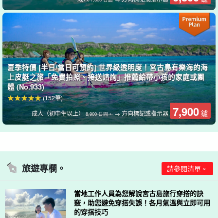
包含免費參觀照片禮品
導遊在遊覽過程中拍攝的照片將作為資料呈現給您 ☆ 在宮古島上創
造有趣的回憶！
夏季特價 [半日/當日可預約] 世界級透明度！宮古島有樂海的海
上皮艇之旅「免費拍照、接送諮詢」推薦給帶小孩的家庭或團
↓ 點選此處進行 Tulliver 皮艇之旅 ↓ 點選此處進行 Tulliver 皮艇之
體 (No.933)
旅
(152筆)
7,900
鑢
成人（初中生以上）
→ 方向標記或指示器
8,900 日圓。
現在不再受理：[宮古島] 建議初學者與兒童☆都川自然
體驗皮艇之旅《照片資料免費》（No.1018）。
開始時間9:00-11:00 / 13:30-15:30
所要時間：約 2 小時。
10,000.
旅遊專欄。
請參閱清單。
當地工作人員為您解說宮古島旅行穿搭的訣
竅，助您避免穿搭失誤！各月氣溫與立即可用
的穿搭技巧