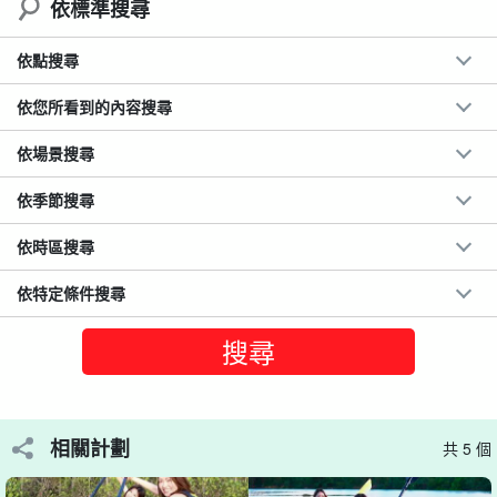
可能是因為審查制度）。
免費照片資料贈品
依標準搜尋
符號用作占位符（可能是因為該位置可使用多個其他詞彙，也
可能是因為審查制度）。
最多可提前 3 天
免收取消費用
依點搜尋
XX 用半天時間欣賞「尤尼海灘」的壯觀景色！
○ 宮古島美麗的海天一色，令人讚嘆。
依您所看到的內容搜尋
划海上皮艇時欣賞 Irabu 大橋。
如果幸運的話，您可能會看到海龜。
依場景搜尋
依季節搜尋
依時區搜尋
依特定條件搜尋
相關計劃
共 5 個