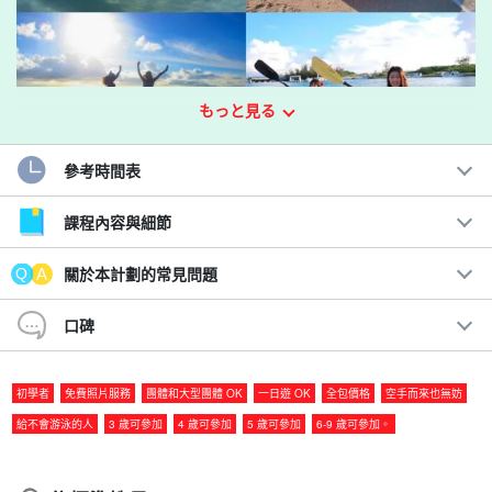
もっと見る
參考時間表
宮古島上未被探索的景點，您至少想去一次☆。
課程內容與細節
乘皮艇遊覽幻影島「Uni no Hama」。
關於本計劃的常見問題
單程 1.5 公里的皮艇之旅，前往令人陶醉的夢幻之島 Uni no
Hama！當您經過 Irabu 大橋下時，可欣賞宮古島美麗的海天全景。
口碑
任何體格健康且有自信的人都可以參加。
初學者
免費照片服務
團體和大型團體 OK
一日遊 OK
全包價格
空手而來也無妨
建議：
給不會游泳的人
3 歲可參加
4 歲可參加
5 歲可參加
6-9 歲可參加。
符號用作占位符（可能是因為該位置可使用多個其他詞彙，也