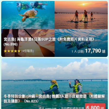
歡迎皮划艇初學者☆。
經驗豐富的導遊提供絕佳支援。
熟知宮古島的導遊會事先為您做詳盡的講解，即使是很久沒有划過
宮古島] 海龜浮潛&日落SUP之旅《附免費照片資料呈現》
皮艇的人，初學者和兒童也可以放心參加。
(No.896)
17,790
(4份報告)
鑢
1 人 (2座)
冬季特別企劃 [沖繩、宮古島] 推薦2人遊！皮艇旅遊（附體驗解
說及攝影）（No.823）
6,800
鑢
成人
→ 方向標記或指示器
7,800 日圓