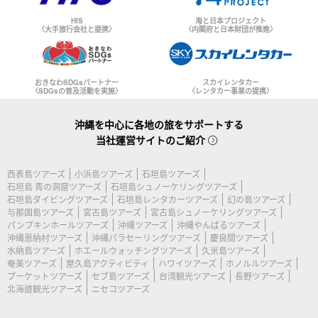
HIS
海と日本プロジェクト
〈大手旅行会社と提携〉
〈内閣府と日本財団が推進〉
おきなわSDGsパートナー
スカイレンタカー
〈SDGsの普及活動を実施〉
〈レンタカー事業の提携〉
沖縄を中心に各地の旅をサポートする
当社運営サイトのご紹介
西表島ツアーズ
小浜島ツアーズ
石垣島ツアーズ
石垣島 青の洞窟ツアーズ
石垣島シュノーケリングツアーズ
石垣島ダイビングツアーズ
石垣島レンタカーツアーズ
幻の島ツアーズ
与那国島ツアーズ
宮古島ツアーズ
宮古島シュノーケリングツアーズ
パンプキンホールツアーズ
沖縄ツアーズ
沖縄やんばるツアーズ
沖縄恩納村ツアーズ
沖縄パラセーリングツアーズ
慶良間ツアーズ
水納島ツアーズ
ホエールウォッチングツアーズ
久米島ツアーズ
奄美ツアーズ
屋久島アクティビティ
ハワイツアーズ
ホノルルツアーズ
プーケットツアーズ
セブ島ツアーズ
台湾観光ツアーズ
長野ツアーズ
北海道観光ツアーズ
ニセコツアーズ