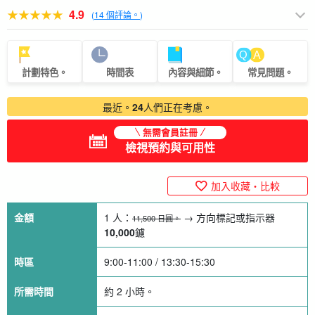
4.9
(
14 個評論。
)
計劃特色。
時間表
內容與細節。
常見問題。
最近。
24
人們正在考慮。
無需會員註冊
檢視預約與可用性
加入收藏・比較
金額
1 人：
→ 方向標記或指示器
11,500 日圓。
10,000
鑢
時區
9:00-11:00 / 13:30-15:30
所需時間
約 2 小時。