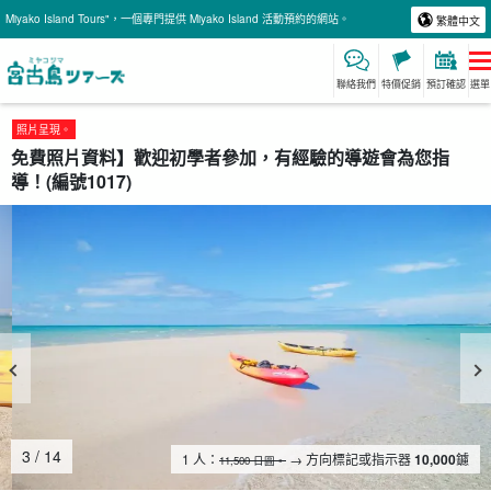
Miyako Island Tours"，一個專門提供 Miyako Island 活動預約的網站。
繁體中文
聯絡我們
特價促銷
預訂確認
選單
照片呈現。
免費照片資料】歡迎初學者參加，有經驗的導遊會為您指
導！(編號1017)
4
/
14
1 人：
→ 方向標記或指示器
10,000
鑢
11,500 日圓。