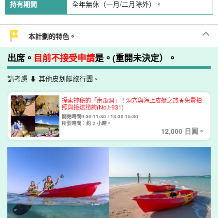
持有期間
全年無休（一月/二月除外）。
本計劃的特色。
出席。
目前不接受申請
是。(重開未決定）。
請考慮 ⬇︎ 其他皮划艇旅行團。
探索神秘的「南瓜洞」！洞穴與海上皮艇之旅★免費拍
照與接送諮詢(No.t-931)
開始時間9:30-11:30 / 13:30-15:30
所要時間：約 2 小時。
12,000 日圓。