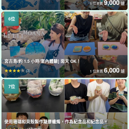
9,000
鑢
1 位來賓
宮古島/約 1.5 小時/室內體驗] 雨天 OK！
6,000
(3)
鑢
1 位來賓
使用珊瑚和貝殼製作凝膠蠟燭，作為紀念品和紀念品。