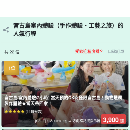
宮古島室內體驗（手作體驗・工藝之旅）的
人氣行程
受歡迎程度排名
口碑訂單
共 22 個
宮古島/室內體驗/2小時] 當天預約OK☆僅限宮古島！動物蠟燭
製作體驗★當天帶回家！
(11份報告)
3,900
鑢
[SALE] 1 人
→ 方向標記或指示器
9,800 日圓