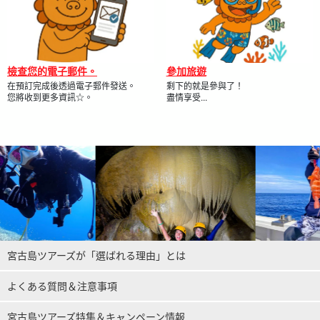
檢查您的電子郵件。
參加旅遊
在預訂完成後透過電子郵件發送。
剩下的就是參與了！
您將收到更多資訊☆。
盡情享受...
宮古島ツアーズが「選ばれる理由」とは
よくある質問＆注意事項
宮古島ツアーズ特集＆キャンペーン情報