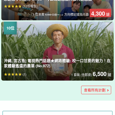
(12份報告)
4,300
鑢
1 位來賓
→ 方向標記或指示器
5,000 日圓。
沖繩, 宮古島] 電視熱門話題★網路體驗: 咬一口甘蔗的魅力！在
家體驗遙遠的農業 (No.972)
6,500
(1)
鑢
1 套裝 (含郵資)
宮古島/室內體驗/2小時] 當天預約OK☆僅限宮古島！動物蠟燭
宮古島/1小時內/當天預約OK] 宮古島首創！從（No.779）
宮古島/90分鐘/當天預約OK♪]我們最喜歡的樹脂藝術Seesaa計
宮古島/90分鐘/當天預約OK♪] 可以自由繪畫旅行回憶的樹脂藝
宮古島/90分鐘/當天預約OK♪】可製作紀念品的樹脂藝術品☆A5
宮古島/50分鐘/可當天預約♪】樹脂藝術3歲以上參加☆過山車1
宮古島/1.5小時] 沖繩的守護神'Shisa'×波浪藝術☆宮古島最大的
宮古島/1.5小時] 在宮古島最大的工作室體驗屬於自己的樹脂藝
宮古島/1.5小時]在宮古島最大的工作室製作大型海龜藝術品♪感
宮古島/1.5小時]手工製作世界上唯一的小海龜♪3歲以上的孩子
宮古島 / 約 1.5 小時] 3 歲以上即可享受！(No.900)
宮古島/1小時] 3歲以上的樹脂藝術體驗☆獨一無二的波浪藝術
製作體驗★當天帶回家！
劃《雨天OK・從機場開車5分鐘》（788號)
術☆時鐘計畫《雨天OK・從機場開車5分鐘》（787號)
尺寸平面圖《雨天OK，距離機場5分鐘車程》（786號)
件計畫【雨天OK，交通便利距離機場5分鐘車程】（785號房）
工作室的特殊樹脂藝術體驗 從機場出發5分鐘！(904號)
術！讓我們一起製作世界獨一無二的波浪藝術時鐘☆＜雨天當
受大海的樹脂藝術體驗距離機場5分鐘車程！(902號)
也能享受的樹脂藝術體驗。從機場出發5分鐘！(No.901)
飛車製作♪ ＜雨天當天預約OK＞ 距離機場5分鐘！(899號)
4,500
6,500
查看所有計劃
(10)
(3)
鑢
鑢
1 人（3 歲及以上）
1 位來賓
→ 方向標記或指示器
天預約OK＞距離機場5分鐘車程！(903號)
10,500 日圓。
15,000
9,800
7,000
6,500
5,000
7,000
9,000
6,500
5,000
(1)
(1)
(1)
鑢
鑢
鑢
鑢
鑢
鑢
鑢
鑢
鑢
1 位來賓
1 位來賓
1 位來賓
1 位來賓
1 位來賓
1 位來賓
1 位來賓
1 位來賓
1 位來賓
→ 方向標記或指示器
→ 方向標記或指示器
→ 方向標記或指示器
→ 方向標記或指示器
13,000 日圓。
10,500 日圓。
8,000 日圓。
9,000 日圓。
15,000
鑢
1 位來賓
→ 方向標記或指示器
16,000 日圓。