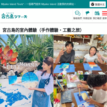
Miyako Island Tours"，一個專門提供 Miyako Island 活動預約的網站。
繁體中文
聯絡我們
特價促銷
預訂確認
選單
宮古島的室內體驗（手作體驗・工藝之旅）