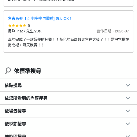
宮古島/約 1.5 小時/室內體驗] 雨天 OK！
5
用戶_nzgk 先生
/
20s.
發佈日期：2026-07
真的完成了一款超美的杯墊！！藍色的漸層效果實在太棒了！！要把它擺在
房間裡，每天欣賞！！
依標準搜尋
依點搜尋
依您所看到的內容搜尋
依場景搜尋
依季節搜尋
依時區搜尋