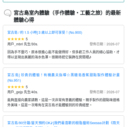
宮古島室內體驗（手作體驗・工藝之旅）的最新
體驗心得
宮古島 / 約 1.5 小時] 3 歲以上即可享受！(No.900)
5
用戶_mbri 先生
/
30s.
發佈日期：2026-07
因為手不靈巧，原本很擔心能不能做得好，但多虧工作人員的細心協助，才
得以呈現出美麗的海水色澤。很期待把它裝飾在房間裡♪
宮古島] 珍貴的體驗！有機農夫指導☆黑糖島香蕉甜點製作體驗計畫
(No.951)
5
用戶_gejp 先生
/
40s.
發佈日期：2026-07
能夠直接向農家請教，這是一次非常有意義的體驗。親手製作的甜點味道格
外美味。這是一次唯有在宮古島才能體驗到的珍貴經歷。
宮古島/90分鐘/當天預約OK♪]我們最喜歡的樹脂藝術Seesaa計劃《雨天