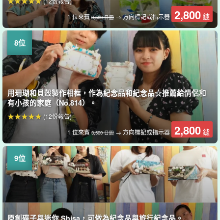
(12份報告)
2,800
鑢
1 位來賓
→ 方向標記或指示器
3,500 日圓
用珊瑚和貝殼製作相框，作為紀念品和紀念品☆推薦給情侶和
有小孩的家庭（No.814）。
(12份報告)
2,800
鑢
1 位來賓
→ 方向標記或指示器
3,500 日圓
原創碟子與迷你 Shisa，可做為紀念品與旅行紀念品。