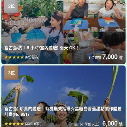
宮古島/約 1.5 小時/室內體驗] 雨天 OK！
7,000
(6份報告)
鑢
1 位來賓
宮古島] 珍貴的體驗！有機農夫指導☆黑糖島香蕉甜點製作體驗
計畫(No.951)
6,000
(33個案例)
鑢
一般（小學齡以上）