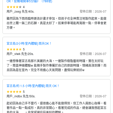
OK・從機場開車5分鐘》（788號)
4
用戶_zxeg 先生
/
40s.
發佈日期：2026-07
雖然因為下雨而臨時更改計畫才參加，但孩子也全神貫注地製作起來。能做
出世上獨一無二的石獅，真是太好了。如果停車場能再寬敞一點，停車會更
方便。
宮古島/2小時/室內體驗] 雨天OK！
5
用戶_vlwk 先生
/
20s.
發佈日期：2026-07
一邊想像著宮古島那片美麗的大海，一邊製作樹脂藝術時鐘，實在太好玩
了，簡直神級體驗w 能親手製作專屬於自己的原創時鐘，情緒高漲到爆！而
且因為是在室內，完全不用擔心天氣問題，盡情玩樂就好w
宮古島/約 1.5 小時/室內體驗] 雨天 OK！
5
用戶_mdbx 先生
/
50s.
發佈日期：2026-07
起初因為自己手不靈巧，還很擔心能不能做得到，但工作人員耐心指導，看
著作品一點一點成形，真的非常開心。看著完成的作品，總會讓我想起宮古
島的大海……。非常感謝這段美好的體驗。