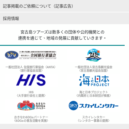
記事掲載のご依頼について（記事広告）
採用情報
宮古島ツアーズは数多くの団体や公的機関との
連携を通じて、地域の発展に貢献していきます。
一般社団法人 全国旅行業協会（ANTA）
一般社団法人宮古島観光協会
〈旅行業協会加盟〉
〈宮古島観光協会加盟〉
HIS
海と日本プロジェクト
〈大手旅行会社と提携〉
〈内閣府と日本財団が推進〉
おきなわSDGsパートナー
スカイレンタカー
〈SDGsの普及活動を実施〉
〈レンタカー事業の提携〉