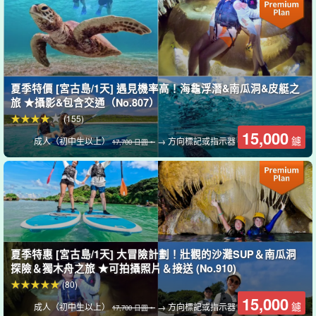
另一方面，獨木舟是坐著划的，這讓初學者更容易保持平衡......與家
人和朋友一起輕鬆享受獨木舟的樂趣！
現在，您會選擇哪一個？
夏季特價 [宮古島/1天] 遇見機率高！海龜浮潛&南瓜洞&皮艇之
旅 ★攝影&包含交通（No.807）
(155)
15,000
鑢
成人（初中生以上）
→ 方向標記或指示器
17,700 日圓。
夏季特惠 [宮古島/1天] 大冒險計劃！壯觀的沙灘SUP＆南瓜洞
探險＆獨木舟之旅 ★可拍攝照片＆接送 (No.910)
(80)
15,000
鑢
成人（初中生以上）
→ 方向標記或指示器
17,700 日圓。