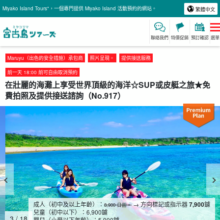
Miyako Island Tours"，一個專門提供 Miyako Island 活動預約的網站。
繁體中文
聯絡我們
特價促銷
預訂確認
選單
Maruyu（出色的安全措施）承包商
照片呈現。
提供接送服務
前一天 18:00 前可自由取消預約
在壯麗的海灘上享受世界頂級的海洋☆SUP或皮艇之旅★免
費拍照及提供接送諮詢（No.917）
成人（初中及以上年齡）：
→ 方向標記或指示器
7,900
鑢
8,900 日圓。
兒童（初中以下）：
6,900
鑢
4
/
18
嬰兒（小學以下年齡）：
5,900
鑢