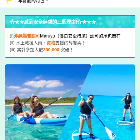
本計劃的特色。
☆★★
感到安全無虞的三個理由
!☆★★★
(i)
沖繩縣警認可
Maruyu（優良安全措施）認可的承包商在
(ii) 水上救援人員。
資格
支援的導覽與！
(iii) 累計參加人數
300,000.
突破！