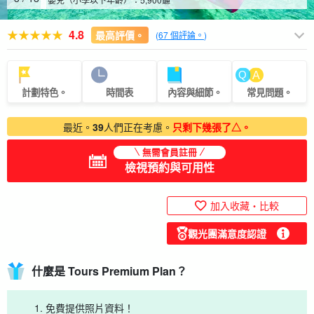
4.8
最高評價。
(
67 個評論。
)
計劃特色。
時間表
內容與細節。
常見問題。
最近。
39
人們正在考慮。
只剩下幾張了△。
無需會員註冊
檢視預約與可用性
加入收藏・比較
觀光團滿意度認證
什麼是 Tours Premium Plan？
免費提供照片資料！