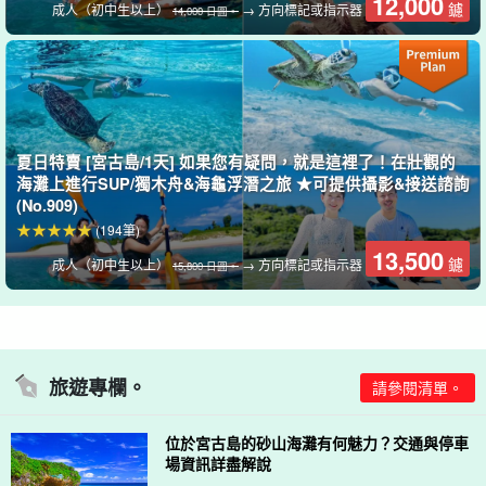
12,000
鑢
成人（初中生以上）
→ 方向標記或指示器
免費照片資料贈品
14,000 日圓。
在參觀期間，導遊會使用特殊的防水相機為您拍照，並免費向您出
示資料！
夏日特賣 [宮古島/1天] 如果您有疑問，就是這裡了！在壯觀的
海灘上進行SUP/獨木舟&海龜浮潛之旅 ★可提供攝影&接送諮詢
(No.909)
(194筆)
13,500
鑢
成人（初中生以上）
→ 方向標記或指示器
15,800 日圓。
旅遊專欄。
請參閱清單。
位於宮古島的砂山海灘有何魅力？交通與停車
場資訊詳盡解說