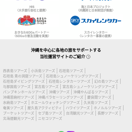
HIS
海と日本プロジェクト
〈大手旅行会社と提携〉
〈内閣府と日本財団が推進〉
おきなわSDGsパートナー
スカイレンタカー
〈SDGsの普及活動を実施〉
〈レンタカー事業の提携〉
沖縄を中心に各地の旅をサポートする
当社運営サイトのご紹介
西表島ツアーズ
小浜島ツアーズ
石垣島ツアーズ
石垣島 青の洞窟ツアーズ
石垣島シュノーケリングツアーズ
石垣島ダイビングツアーズ
石垣島レンタカーツアーズ
幻の島ツアーズ
与那国島ツアーズ
宮古島ツアーズ
宮古島シュノーケリングツアーズ
パンプキンホールツアーズ
沖縄ツアーズ
沖縄やんばるツアーズ
沖縄恩納村ツアーズ
沖縄パラセーリングツアーズ
慶良間ツアーズ
水納島ツアーズ
ホエールウォッチングツアーズ
久米島ツアーズ
奄美ツアーズ
屋久島アクティビティ
ハワイツアーズ
ホノルルツアーズ
プーケットツアーズ
セブ島ツアーズ
台湾観光ツアーズ
長野ツアーズ
北海道観光ツアーズ
ニセコツアーズ