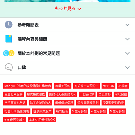
もっと見る
參考時間表
體驗世界頂尖的美麗海洋！
在宮古島（Miyako Island）壯觀的海灘上划獨木舟。
課程內容與細節
在代表 Miyako 宮古島的壯觀海域中，您可以選擇 SUP 或獨木舟等
關於本計劃的常見問題
受歡迎的活動。
請盡情享用！
口碑
這是難得的體驗，您可以盡情享受寬廣場地的自由和大海的美景
☆。
Maruyu（出色的安全措施）承包商
可當天預約
可於前一天預約。
雨天 OK
初學者
免費照片服務
提供接送服務
團體和大型團體 OK
一日遊 OK
全包價格
可以包租
建議：
空手而來也無妨
給不會游泳的人
最低價格保證
受多重配額限制
受報復折扣約束
◆
包含免費相片資料
符合 BNi 折扣資格
提供英文版本
熱門指南
3 歲可參加
4 歲可參加
5 歲可參加
包括免費租借觀光器材
6-9 歲可參加。
本地信用卡付款OK
◆ 可諮詢宮古島內的接送服務。
◆旅遊參與者福利頁面介紹。