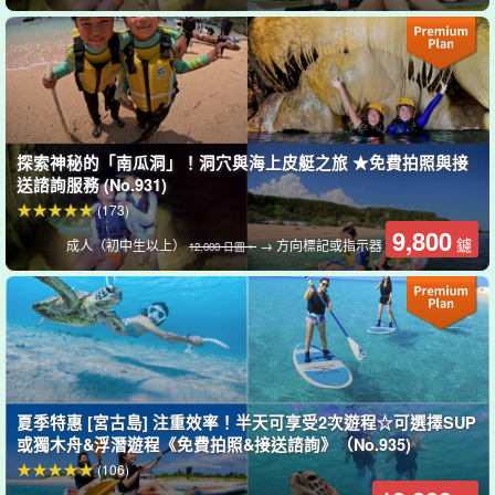
導遊提供良好的支援。
嚮導都是。
水上救生員資格。
我們舉辦我們會慢慢地、仔細地給您
講解，所以歡迎小孩子和游泳技術差的人加入我們！
探索神秘的「南瓜洞」！洞穴與海上皮艇之旅 ★免費拍照與接
送諮詢服務 (No.931)
(173)
9,800
鑢
成人（初中生以上）
→ 方向標記或指示器
12,000 日圓。
夏季特惠 [宮古島] 注重效率！半天可享受2次遊程☆可選擇SUP
或獨木舟&浮潛遊程《免費拍照&接送諮詢》（No.935)
(106)