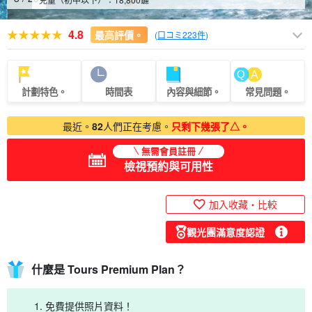
4.8
最高評價。
(
口コミ223件
)
計劃特色。
時間表
內容與細節。
常見問題。
最近。
82
人們正在考慮。
只剩下幾張了△。
無需會員註冊
檢視預約與可用性
加入收藏・比較
觀光團滿意度認證
什麼是 Tours Premium Plan？
免費提供照片資料！