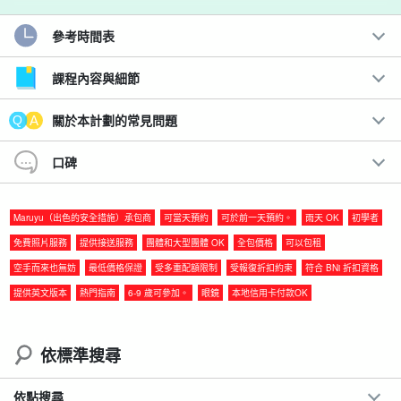
參考時間表
盡情玩樂 Miyako Island。
全勝
☆☆
SUP & 浮潜 & 洞穴探险 & 划独木舟
課程內容與細節
本計畫包括宮古島 (Miyako Island) 壯觀海灘的 SUP 體驗和海龜浮
關於本計劃的常見問題
潛，以及熱門旅遊景點南瓜洞 (Pumpkin Cave) 和獨木舟。
口碑
您可以在一天之內享受宮古島的大海，只要預約並制定一天的計劃
即可！
Maruyu（出色的安全措施）承包商
可當天預約
可於前一天預約。
雨天 OK
初學者
免費照片服務
提供接送服務
團體和大型團體 OK
全包價格
可以包租
建議：
空手而來也無妨
最低價格保證
受多重配額限制
受報復折扣約束
符合 BNi 折扣資格
◆
免費相片資料
包括
提供英文版本
熱門指南
6-9 歲可參加。
眼鏡
本地信用卡付款OK
包括免費租借觀光器材
◆旅遊參與者福利頁面介紹。
◆ 參加日期前一天的 18:00 之前
無取消費用
依標準搜尋
◆Miyako Island 和 Kuruma Island 區域。
提供免費接送服務
依點搜尋