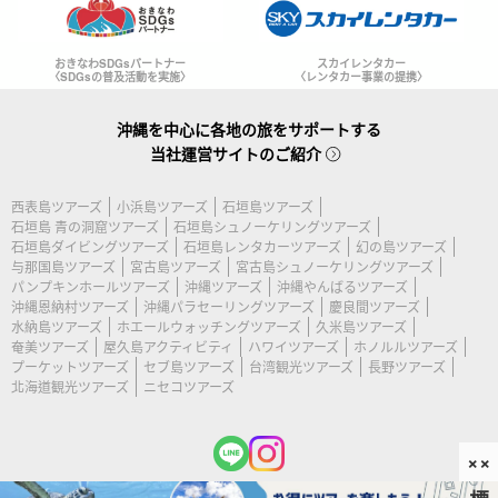
おきなわSDGsパートナー
スカイレンタカー
〈SDGsの普及活動を実施〉
〈レンタカー事業の提携〉
沖縄を中心に各地の旅をサポートする
当社運営サイトのご紹介
西表島ツアーズ
小浜島ツアーズ
石垣島ツアーズ
石垣島 青の洞窟ツアーズ
石垣島シュノーケリングツアーズ
石垣島ダイビングツアーズ
石垣島レンタカーツアーズ
幻の島ツアーズ
与那国島ツアーズ
宮古島ツアーズ
宮古島シュノーケリングツアーズ
パンプキンホールツアーズ
沖縄ツアーズ
沖縄やんばるツアーズ
沖縄恩納村ツアーズ
沖縄パラセーリングツアーズ
慶良間ツアーズ
水納島ツアーズ
ホエールウォッチングツアーズ
久米島ツアーズ
奄美ツアーズ
屋久島アクティビティ
ハワイツアーズ
ホノルルツアーズ
プーケットツアーズ
セブ島ツアーズ
台湾観光ツアーズ
長野ツアーズ
北海道観光ツアーズ
ニセコツアーズ
××