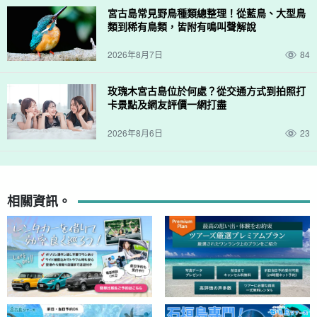
宮古島常見野鳥種類總整理！從藍鳥、大型鳥
類到稀有鳥類，皆附有鳴叫聲解說
導遊提供良好的支援。
2026年8月7日
84
嚮導都是。
水上救生員資格。
我們舉辦我們會慢慢地、仔細地給您
講解，所以歡迎小孩子和游泳技術差的人加入我們！
玫瑰木宮古島位於何處？從交通方式到拍照打
卡景點及網友評價一網打盡
2026年8月6日
23
相關資訊。