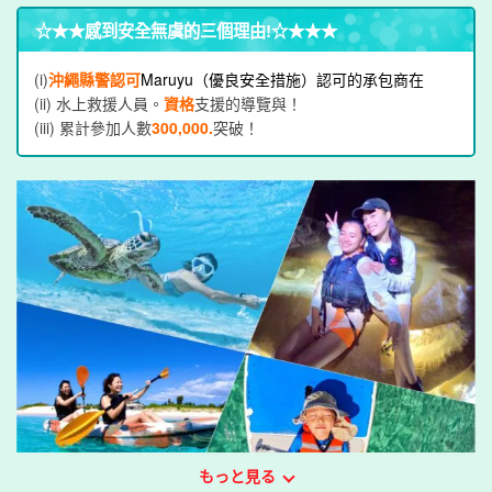
☆★★
感到安全無虞的三個理由
!☆★★★
(i)
沖繩縣警認可
Maruyu（優良安全措施）認可的承包商在
(ii) 水上救援人員。
資格
支援的導覽與！
(iii) 累計參加人數
300,000.
突破！
もっと見る