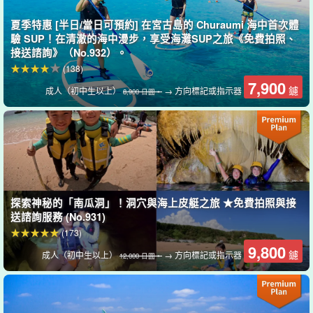
即使站在清澈的水域上方，也能看見五顏六色的熱帶魚群。
夏季特惠 [半日/當日可預約] 在宮古島的 Churaumi 海中首次體
驗 SUP！在清澈的海中漫步，享受海灘SUP之旅《免費拍照、
接送諮詢》（No.932）。
(138)
7,900
鑢
成人（初中生以上）
→ 方向標記或指示器
8,900 日圓。
探索神秘的「南瓜洞」！洞穴與海上皮艇之旅 ★免費拍照與接
送諮詢服務 (No.931)
(173)
9,800
鑢
成人（初中生以上）
→ 方向標記或指示器
12,000 日圓。
海龜浮潛
導遊會考慮當天的海況，將您帶到可以享受與海龜浮潛的地點，成