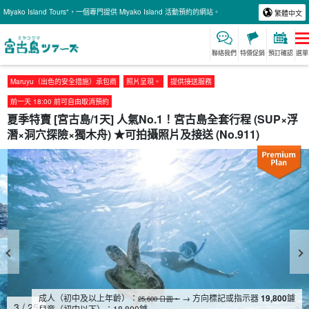
Miyako Island Tours"，一個專門提供 Miyako Island 活動預約的網站。
繁體中文
聯絡我們
特價促銷
預訂確認
選單
Maruyu（出色的安全措施）承包商
照片呈現。
提供接送服務
前一天 18:00 前可自由取消預約
夏季特賣 [宮古島/1天] 人氣No.1！宮古島全套行程 (SUP×浮
潛×洞穴探險×獨木舟) ★可拍攝照片及接送 (No.911)
成人（初中及以上年齡）：
→ 方向標記或指示器
19,800
鑢
25,600 日圓。
4
/
25
兒童（初中以下）：
18,800
鑢