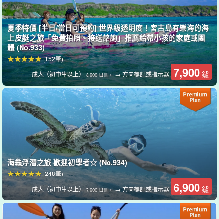
功的機率很高。
*由於海龜是活物，我們無法保證您能百分之百看到海龜。請注意這
夏季特價 [半日/當日可預約] 世界級透明度！宮古島有樂海的海
一點。
上皮艇之旅「免費拍照、接送諮詢」推薦給帶小孩的家庭或團
體 (No.933)
(152筆)
7,900
鑢
成人（初中生以上）
→ 方向標記或指示器
8,900 日圓。
海龜浮潛之旅 歡迎初學者☆ (No.934)
(248筆)
6,900
鑢
成人（初中生以上）
→ 方向標記或指示器
7,900 日圓。
只能從海上進入！