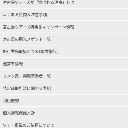
所要時間：約 2 小時。
宮古島ツアーズが「選ばれる理由」とは
→ 方向標記或指示器
9,800
鑢
12,000 日圓。
よくある質問＆注意事項
⬇︎ 如需單獨參加浮潛旅遊，請點擊此處。
宮古島ツアーズ特集＆キャンペーン情報
海龜浮潛之旅 歡迎初學者☆ (No.934)
宮古島の観光スポット一覧
開始時間8:30-10:00 / 10:30-12:00
13:30-15:00 / 15:30-17:00
所要時間：約 2 小時。
→ 方向標記或指示器
6,900
鑢
7,900 日圓。
旅行業務取扱料金表(国内旅行)
運営者情報
リンク集・掲載事業者一覧
特定商取引法に関する表記
利用規約
個人情報保護方針
ツアー掲載のご依頼について