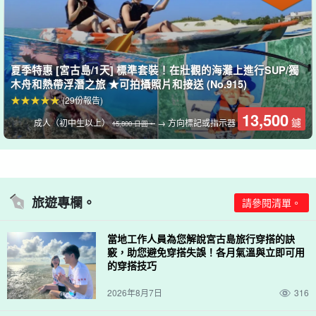
參觀能量點「南瓜洞」。
前往南瓜洞（石灰岩洞穴）、
只有在退潮時才能到達。
夏季特惠 [宮古島/1天] 標準套裝！在壯觀的海灘上進行SUP/獨
鐘乳石看起來像
形狀像南瓜
據說這是龍宮之神居住的權力之地。
探
木舟和熱帶浮潛之旅 ★可拍攝照片和接送 (No.915)
索長年累月形成的石灰岩洞穴是一次驚心動魄的體驗..！
(29份報告)
13,500
鑢
成人（初中生以上）
→ 方向標記或指示器
15,800 日圓。
旅遊專欄。
請參閱清單。
當地工作人員為您解說宮古島旅行穿搭的訣
竅，助您避免穿搭失誤！各月氣溫與立即可用
的穿搭技巧
2026年8月7日
316