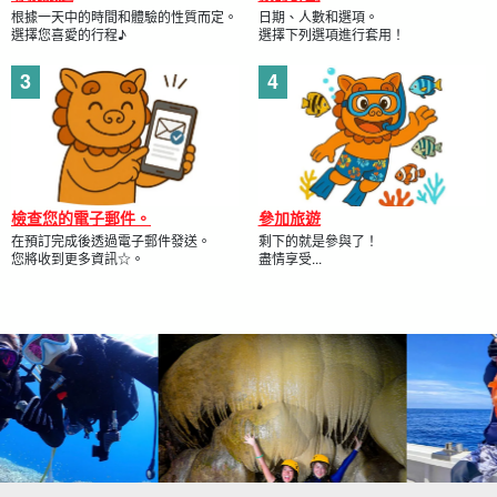
根據一天中的時間和體驗的性質而定。
日期、人數和選項。
選擇您喜愛的行程♪
選擇下列選項進行套用！
⬇︎For SUP 自助遊，請點選此處。
夏季特惠 [半日/當日可預約] 在宮古島的 Churaumi 海中
首次體驗 SUP！在清澈的海中漫步，享受海灘SUP之旅
《免費拍照、接送諮詢》（No.932）。
開始時間: 6:00-7:30 / 8:30-10:00
10:30-12:00 / 13:30-15:00
所要時間：約 2 小時。
→ 方向標記或指示器
7,900
鑢
15:30-17:00 / 17:30-19:00
8,900 日圓。
檢查您的電子郵件。
參加旅遊
⬇︎ 如需獨木舟自助遊，請點選此處。
在預訂完成後透過電子郵件發送。
剩下的就是參與了！
您將收到更多資訊☆。
盡情享受...
夏季特價 [半日/當日可預約] 世界級透明度！宮古島有樂
海的海上皮艇之旅「免費拍照、接送諮詢」推薦給帶小
孩的家庭或團體 (No.933)
開始時間: 6:00-7:30 / 8:30-10:00
10:30-12:00 / 13:30-15:00
所要時間：約 2 小時。
→ 方向標記或指示器
7,900
鑢
15:30-17:00 / 17:30-19:00
8,900 日圓。
⬇︎ 若要單獨參觀南瓜洞，請點選此處。
探索神秘的「南瓜洞」！洞穴與海上皮艇之旅 ★免費拍
照與接送諮詢服務 (No.931)
開始時間9:30-11:30 / 13:30-15:30