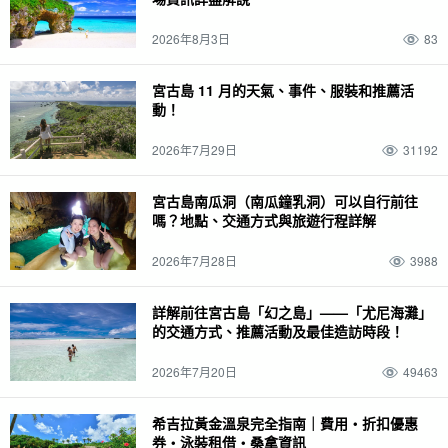
2026年8月3日
83
宮古島 11 月的天氣、事件、服裝和推薦活
動！
2026年7月29日
31192
宮古島南瓜洞（南瓜鐘乳洞）可以自行前往
嗎？地點、交通方式與旅遊行程詳解
2026年7月28日
3988
詳解前往宮古島「幻之島」——「尤尼海灘」
的交通方式、推薦活動及最佳造訪時段！
2026年7月20日
49463
希吉拉黃金溫泉完全指南｜費用・折扣優惠
券・泳裝租借・桑拿資訊