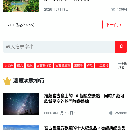
2026年7月18日
13094
下一頁
1-10 (滿分 255)
全部
玻璃舟
觀光
巡航
宮古島守君
宮古島溫泉
生物學
釣魚
天空體育
標籤
包租
渡輪
志賀溫泉
栽
海洋運動
八孔箭哨
伊良布島
瀏覽次數排行
宮古島海底公園
駕駛課程
棒極了
夜間導覽
藍洞
三角点
石垣島
圓
便利店
皮划艇
南瓜洞
朝日
栗島
紅樹林
潛水
家庭旅行
推薦宮古島上的 10 個星空景點！同時介紹可
半瓜形饅頭
艾克馬島
島尻紅樹林
絕景
浮潛
SUP
暹
下千島
欣賞星空的熱門旅遊路線！
川光紅樹林
经历
團體旅遊
宮古島的清晨
宮古島石灰岩洞穴
大神島
台
2026 年 3 月 16 日。
259393
日暮
單獨旅行
宮古島之夜
海
塔拉馬島
利馬大橋
雨
女性旅遊
宮古島春假
開放海灘季節
日本
伊拉布大橋
動物
冬季
宮古島最受歡迎的十大紀念品，從經典紀念品