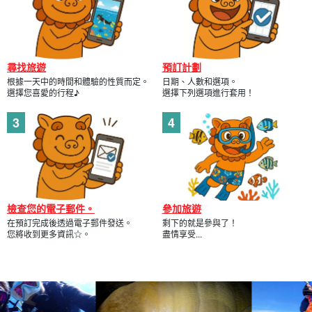
尋找旅遊
預訂計劃
根據一天中的時間和體驗的性質而定。
日期、人數和選項。
選擇您喜愛的行程♪
選擇下列選項進行套用！
檢查您的電子郵件。
參加旅遊
在預訂完成後透過電子郵件發送。
剩下的就是參與了！
您將收到更多資訊☆。
盡情享受...