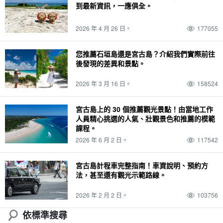
到最新資訊，一應俱全。
銀週（除黃金週以外的任何一長串日本公共假期）
半日遊
宮古機場
Ikema 大橋
晚上
秋天
宮古島（沖繩）
海灘
下寺機場
吸管
對
2026 年 4 月 26 日。
177055
夏天
椰子蟹
夜景
宮古島上的機場
吸管
景點
春季
日暮
星
雨季
浮潛點
摘要
孤岛
落日
夜間觀光
中原洞窟
浮潛點
駕駛
活動
您推薦石垣島還是宮古島？介紹我們實際前往
後發現的差異和景點。
星空
珊瑚
霍拉泉洞
魚
2026 年 3 月 16 日。
158524
宮古島上的 30 個推薦觀光景點！由當地工作
人員精心挑選的人氣、壯觀景色和推薦的模範
課程。
2026 年 6 月 2 日。
117542
宮古島計程車完整指南！車資說明、預約方
法，甚至還有觀光示範路線。
2026 年 2 月 2 日。
103756
依標準搜尋