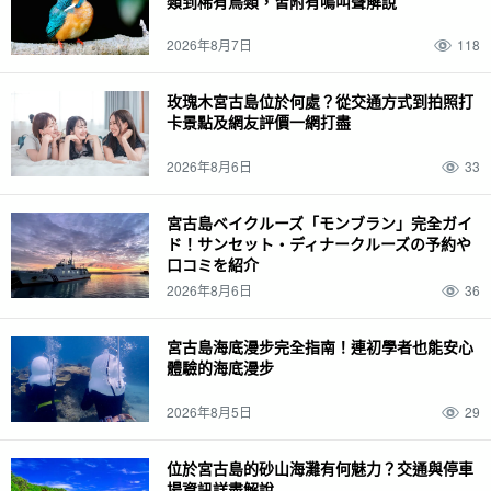
類到稀有鳥類，皆附有鳴叫聲解說
2026年8月7日
118
玫瑰木宮古島位於何處？從交通方式到拍照打
卡景點及網友評價一網打盡
2026年8月6日
33
宮古島ベイクルーズ「モンブラン」完全ガイ
ド！サンセット・ディナークルーズの予約や
口コミを紹介
2026年8月6日
36
宮古島海底漫步完全指南！連初學者也能安心
體驗的海底漫步
2026年8月5日
29
位於宮古島的砂山海灘有何魅力？交通與停車
場資訊詳盡解說