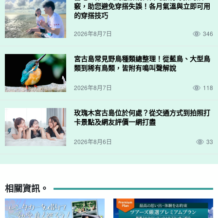
竅，助您避免穿搭失誤！各月氣溫與立即可用
的穿搭技巧
2026年8月7日
346
宮古島常見野鳥種類總整理！從藍鳥、大型鳥
類到稀有鳥類，皆附有鳴叫聲解說
2026年8月7日
118
玫瑰木宮古島位於何處？從交通方式到拍照打
卡景點及網友評價一網打盡
2026年8月6日
33
相關資訊。