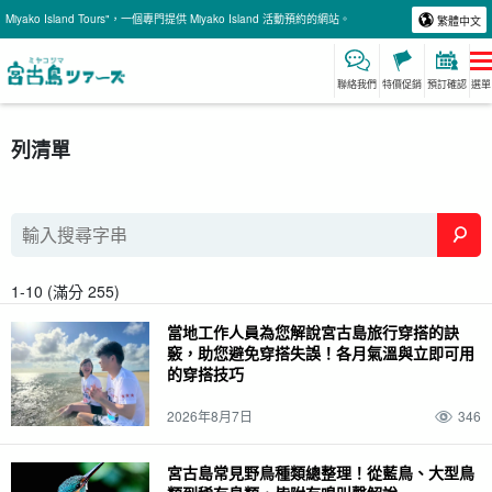
Miyako Island Tours"，一個專門提供 Miyako Island 活動預約的網站。
繁體中文
聯絡我們
特價促銷
預訂確認
選單
列清單
1-10 (滿分 255)
當地工作人員為您解說宮古島旅行穿搭的訣
竅，助您避免穿搭失誤！各月氣溫與立即可用
的穿搭技巧
2026年8月7日
346
宮古島常見野鳥種類總整理！從藍鳥、大型鳥