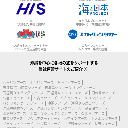
HIS
海と日本プロジェクト
〈大手旅行会社と提携〉
〈内閣府と日本財団が推進〉
おきなわSDGsパートナー
スカイレンタカー
〈SDGsの普及活動を実施〉
〈レンタカー事業の提携〉
沖縄を中心に各地の旅をサポートする
当社運営サイトのご紹介
西表島ツアーズ
小浜島ツアーズ
石垣島ツアーズ
石垣島 青の洞窟ツアーズ
石垣島シュノーケリングツアーズ
石垣島ダイビングツアーズ
石垣島レンタカーツアーズ
幻の島ツアーズ
与那国島ツアーズ
宮古島ツアーズ
宮古島シュノーケリングツアーズ
パンプキンホールツアーズ
沖縄ツアーズ
沖縄やんばるツアーズ
沖縄恩納村ツアーズ
沖縄パラセーリングツアーズ
慶良間ツアーズ
水納島ツアーズ
ホエールウォッチングツアーズ
久米島ツアーズ
奄美ツアーズ
屋久島アクティビティ
ハワイツアーズ
ホノルルツアーズ
プーケットツアーズ
セブ島ツアーズ
台湾観光ツアーズ
長野ツアーズ