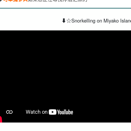
⬇︎☆Snorkelling on Miyako Isla