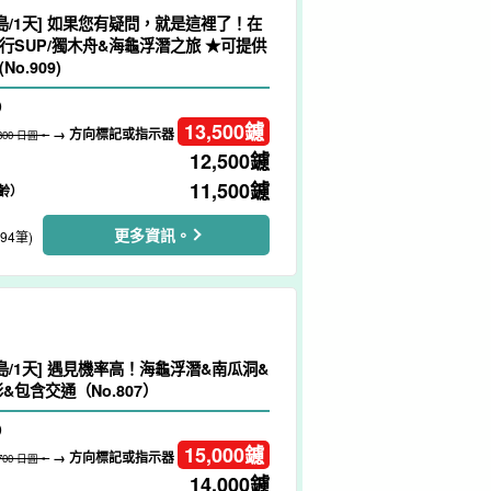
島/1天] 如果您有疑問，就是這裡了！在
行SUP/獨木舟&海龜浮潛之旅 ★可提供
o.909)
）
13,500
鑢
→ 方向標記或指示器
,800 日圓。
12,500
鑢
11,500
鑢
齡）
更多資訊。
194筆)
島/1天] 遇見機率高！海龜浮潛&南瓜洞&
&包含交通（No.807）
）
15,000
鑢
→ 方向標記或指示器
,700 日圓。
14,000
鑢