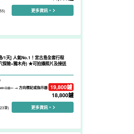
更多資訊。
55)
島/1天] 人氣No.1！宮古島全套行程
洞穴探險×獨木舟) ★可拍攝照片及接送
）
19,800
鑢
→ 方向標記或指示器
,600 日圓。
18,800
鑢
更多資訊。
223筆)