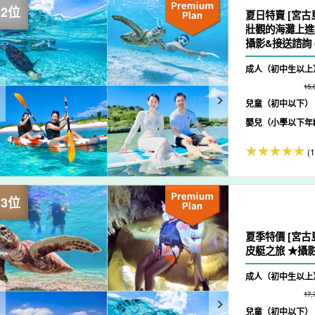
夏日特賣 [宮古
壯觀的海灘上進
攝影&接送諮詢 (N
成人（初中生以上
15
兒童（初中以下）
嬰兒（小學以下年
(
夏季特價 [宮古
皮艇之旅 ★攝影
成人（初中生以上
17
兒童（初中以下）