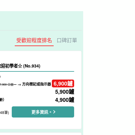
受歡迎程度排名
口碑訂單
龜浮潛之旅 歡迎初學者☆ (No.934)
）
6,900
鑢
→ 方向標記或指示器
7,900 日圓。
5,900
鑢
4,900
鑢
齡）
更多資訊。
248筆)