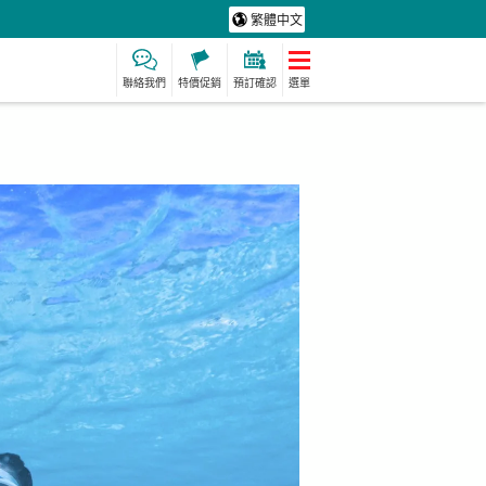
繁體中文
聯絡我們
特價促銷
預訂確認
選單
保費
製造經驗
保母
水療及放鬆
定計劃
動詞