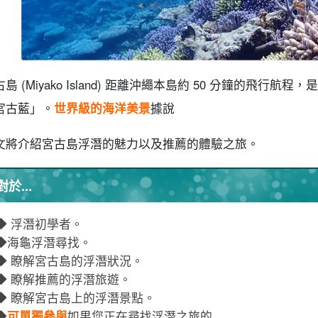
古島 (Miyako Island) 距離沖繩本島約 50 分鐘的飛
宮古藍」。
世界級的海洋美景
據說
文將介紹宮古島浮潛的魅力以及推薦的體驗之旅。
對於...
◆ 浮潛初學者。
◆海龜浮潛尋找。
◆ 瞭解宮古島的浮潛狀況。
◆ 瞭解推薦的浮潛旅遊。
◆ 瞭解宮古島上的浮潛景點。
◆
可單獨參與
如果您正在尋找浮潛之旅的