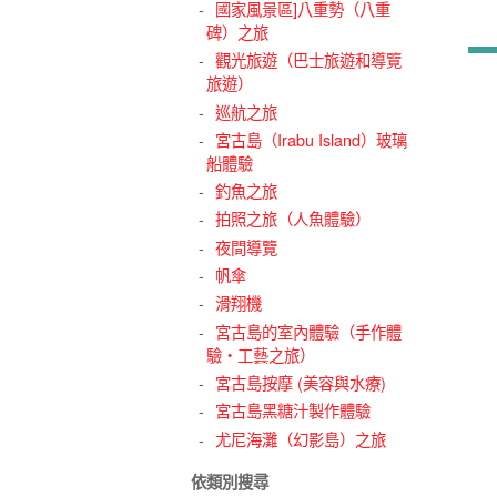
國家風景區]八重勢（八重
碑）之旅
觀光旅遊（巴士旅遊和導覽
旅遊）
巡航之旅
宮古島（Irabu Island）玻璃
船體驗
釣魚之旅
拍照之旅（人魚體驗）
夜間導覽
帆傘
滑翔機
宮古島的室內體驗（手作體
驗・工藝之旅）
宮古島按摩 (美容與水療)
宮古島黑糖汁製作體驗
尤尼海灘（幻影島）之旅
依類別搜尋