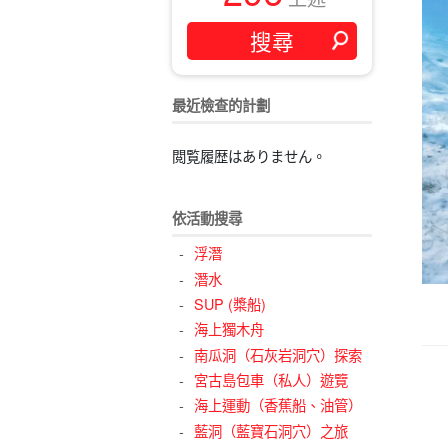
最近檢查的計劃
閲覧履歴はありません。
依活動搜尋
浮潛
潛水
SUP (槳船)
海上獨木舟
南瓜洞（石灰岩洞穴）探索
宮古島包車（私人）遊覽
海上運動（香蕉船、油管）
藍洞（藍寶石洞穴）之旅