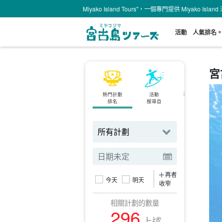
Miyako Island Tours"，一個專門提供 Miyako Is
活動
人氣排名
宮
熱門計劃
活動
可當天預約
排名
搜尋自
計劃
再者
今天
明天
收窄
相關計劃的數量
296
上述