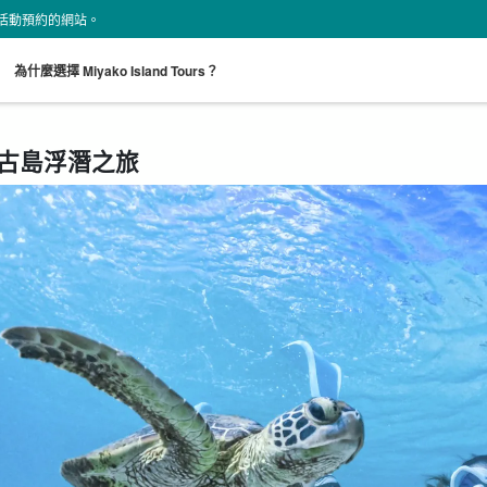
land 活動預約的網站。
。
為什麼選擇 Miyako Island Tours？
古島浮潛之旅
從現場開始
接送計劃
海龜之旅
租車
超值折扣
搜索
既定計劃
選