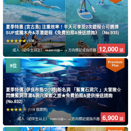
夏季特惠 [宮古島] 注重效率！半天可享受2次遊程☆可選擇
SUP或獨木舟&浮潛遊程《免費拍照&接送諮詢》（No.935)
(106)
12,000
鑢
成人（初中生以上）
→ 方向標記或指示器
14,000 日圓。
夏季特價 [伊良布島/2小時]新名洞 「藍寶石洞穴 」大冒險☆
閃爍藍洞浮潛&洞穴探索之旅★免費拍照&提供接送諮詢
(No.832)
(119 個案例)
6,900
鑢
成人（初中生以上）
→ 方向標記或指示器
7,900 日圓。