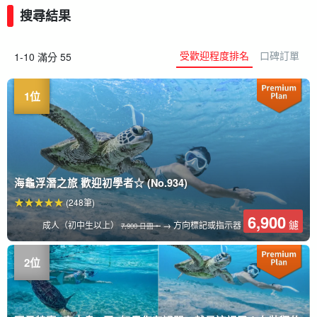
搜尋結果
受歡迎程度排名
口碑訂單
1-10 滿分 55
海龜浮潛之旅 歡迎初學者☆ (No.934)
(248筆)
6,900
鑢
成人（初中生以上）
→ 方向標記或指示器
7,900 日圓。