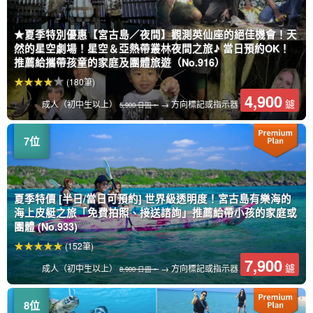
★夏季特別優惠【宮古島／夜間】觀測英仙座的絕佳機會！天
然的星空劇場！星空＆亞熱帶叢林夜間之旅♪ 當日預約OK！
推薦給攜帶孩童的家庭及團體旅遊（No.916）
(180筆)
4,900
鑢
成人（初中生以上）
→ 方向標記或指示器
5,900 日圓。
夏季特價 [半日/當日可預約] 世界級透明度！宮古島有樂海的
海上皮艇之旅「免費拍照、接送諮詢」推薦給帶小孩的家庭或
團體 (No.933)
(152筆)
7,900
鑢
成人（初中生以上）
→ 方向標記或指示器
8,900 日圓。