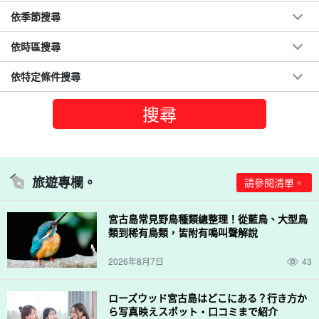
依季節搜尋
依時區搜尋
依特定條件搜尋
旅遊專欄。
請參閱清單。
宮古島常見野鳥種類總整理！從藍鳥、大型鳥
類到稀有鳥類，皆附有鳴叫聲解說
2026年8月7日
43
ローズウッド宮古島はどこにある？行き方か
ら写真映えスポット・口コミまで紹介