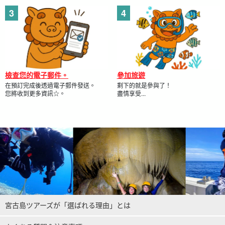
檢查您的電子郵件。
參加旅遊
在預訂完成後透過電子郵件發送。
剩下的就是參與了！
您將收到更多資訊☆。
盡情享受...
宮古島ツアーズが「選ばれる理由」とは