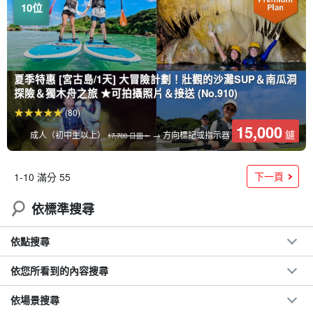
夏季特惠 [宮古島/1天] 大冒險計劃！壯觀的沙灘SUP＆南瓜洞
探險＆獨木舟之旅 ★可拍攝照片＆接送 (No.910)
(80)
15,000
鑢
成人（初中生以上）
→ 方向標記或指示器
17,700 日圓。
下一頁
1-10 滿分 55
依標準搜尋
依點搜尋
依您所看到的內容搜尋
依場景搜尋