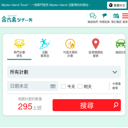
Miyako Island Tours"，一個專門提供 Miyako Island 活動預約的網站。
繁體中文
聯絡我們
特價促銷
預訂確認
選單
熱門計劃
活動
可當天預約
從現場開始
接送計劃
排名
搜尋自
計劃
搜索
再者
今天
明天
收窄
相關計劃的數量
295
上述