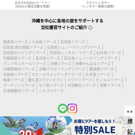
おきなわSDGsパートナー
スカイレンタカー
〈SDGsの普及活動を実施〉
〈レンタカー事業の提携〉
沖縄を中心に各地の旅をサポートする
当社運営サイトのご紹介
西表島ツアーズ
小浜島ツアーズ
石垣島ツアーズ
石垣島 青の洞窟ツアーズ
石垣島シュノーケリングツアーズ
石垣島ダイビングツアーズ
石垣島レンタカーツアーズ
幻の島ツアーズ
与那国島ツアーズ
宮古島ツアーズ
宮古島シュノーケリングツアーズ
パンプキンホールツアーズ
沖縄ツアーズ
沖縄やんばるツアーズ
沖縄恩納村ツアーズ
沖縄パラセーリングツアーズ
慶良間ツアーズ
水納島ツアーズ
ホエールウォッチングツアーズ
久米島ツアーズ
奄美ツアーズ
屋久島アクティビティ
ハワイツアーズ
ホノルルツアーズ
プーケットツアーズ
セブ島ツアーズ
台湾観光ツアーズ
長野ツアーズ
北海道観光ツアーズ
ニセコツアーズ
××
標
(c) 2026 宮古島ツアーズ All Rights Reserved.
記