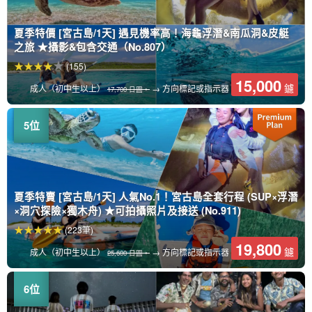
夏季特價 [宮古島/1天] 遇見機率高！海龜浮潛&南瓜洞&皮艇
之旅 ★攝影&包含交通（No.807）
(155)
15,000
鑢
成人（初中生以上）
→ 方向標記或指示器
17,700 日圓。
夏季特賣 [宮古島/1天] 人氣No.1！宮古島全套行程 (SUP×浮潛
×洞穴探險×獨木舟) ★可拍攝照片及接送 (No.911)
(223筆)
19,800
鑢
成人（初中生以上）
→ 方向標記或指示器
25,600 日圓。