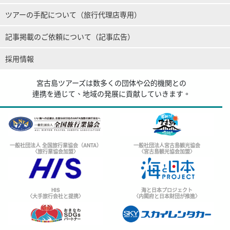
ツアーの手配について（旅行代理店専用）
記事掲載のご依頼について（記事広告）
採用情報
宮古島ツアーズは数多くの団体や公的機関との
連携を通じて、地域の発展に貢献していきます。
一般社団法人 全国旅行業協会（ANTA）
一般社団法人宮古島観光協会
〈旅行業協会加盟〉
〈宮古島観光協会加盟〉
HIS
海と日本プロジェクト
〈大手旅行会社と提携〉
〈内閣府と日本財団が推進〉