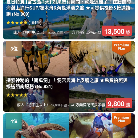
夏日特賣 [宮古島/1天] 如果您有疑問，就是這裡了！在壯觀的
海灘上進行SUP/獨木舟&海龜浮潛之旅 ★可提供攝影&接送諮
詢 (No.909)
(194筆)
13,500
鑢
成人（初中生以上）
→ 方向標記或指示器
15,800 日圓。
探索神秘的「南瓜洞」！洞穴與海上皮艇之旅 ★免費拍照與
接送諮詢服務 (No.931)
(173)
9,800
鑢
成人（初中生以上）
→ 方向標記或指示器
12,000 日圓。