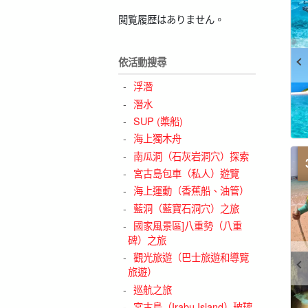
閲覧履歴はありません。
依活動搜尋
浮潛
潛水
SUP (槳船)
海上獨木舟
南瓜洞（石灰岩洞穴）探索
宮古島包車（私人）遊覽
海上運動（香蕉船、油管）
藍洞（藍寶石洞穴）之旅
國家風景區]八重勢（八重
碑）之旅
觀光旅遊（巴士旅遊和導覽
旅遊）
巡航之旅
宮古島（Irabu Island）玻璃