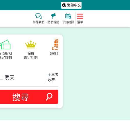
繁體中文
聯絡我們
特價促銷
預訂確認
選單
超值折扣
保費
製造經驗
保母
水療及放鬆
既定計劃
選定計劃
動詞
再者
明天
收窄