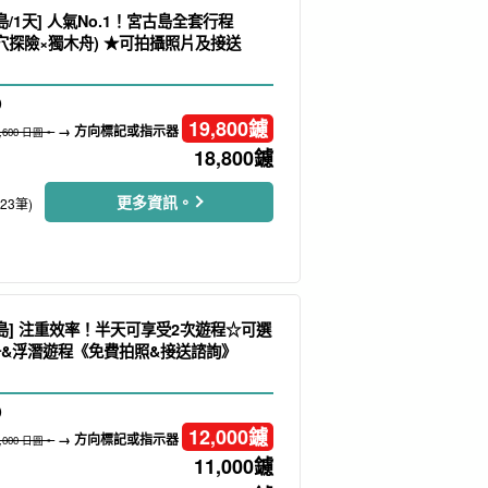
島/1天] 人氣No.1！宮古島全套行程
洞穴探險×獨木舟) ★可拍攝照片及接送
）
19,800
鑢
→ 方向標記或指示器
5,600 日圓。
18,800
鑢
更多資訊。
223筆)
古島] 注重效率！半天可享受2次遊程☆可選
舟&浮潛遊程《免費拍照&接送諮詢》
）
12,000
鑢
→ 方向標記或指示器
4,000 日圓。
11,000
鑢