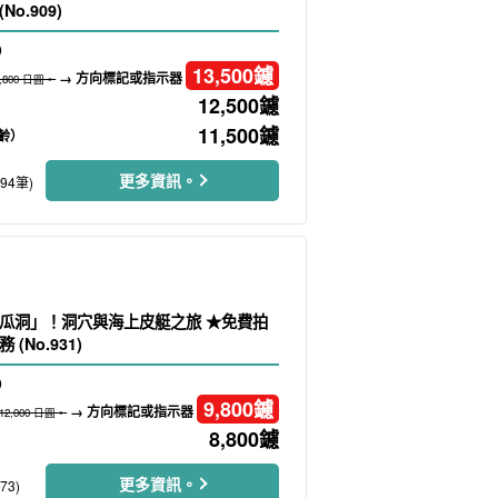
o.909)
）
13,500
鑢
→ 方向標記或指示器
5,800 日圓。
12,500
鑢
11,500
鑢
齡）
更多資訊。
194筆)
瓜洞」！洞穴與海上皮艇之旅 ★免費拍
(No.931)
）
9,800
鑢
→ 方向標記或指示器
12,000 日圓。
8,800
鑢
更多資訊。
73)