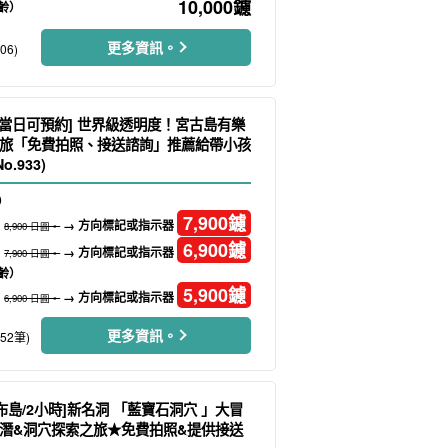
10,000
鑢
齡）
更多資訊。
06)
/當日可預約] 世界級透明度！宮古島有樂
旅「免費拍照、接送諮詢」推薦給帶小孩
.933)
）
7,900
鑢
→ 方向標記或指示器
8,900 日圓。
6,900
鑢
→ 方向標記或指示器
7,900 日圓。
齡）
5,900
鑢
→ 方向標記或指示器
6,900 日圓。
更多資訊。
152筆)
布島/2小時]新名洞 「藍寶石洞穴 」大冒
潛&洞穴探索之旅★免費拍照&提供接送