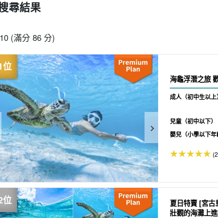
搜尋結果
從現場開始
接送計劃
海龜之旅
租車
超值折扣
-10 (滿分 86 分)
搜索
既定計劃
選
海
成人（初中生以上
兒童（初中以下）
嬰兒（小學以下年
(
夏日特賣 [宮古
壯觀的海灘上進