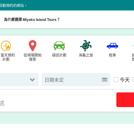
land 活動預約的網站。
。
為什麼選擇 Miyako Island Tours？
可當天預約
從現場開始
接送計劃
海龜之旅
租車
計劃
搜索
今天
述