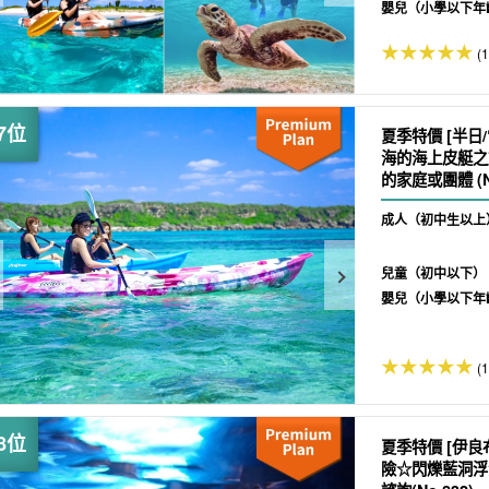
嬰兒（小學以下年
(1
夏季特價 [半日
海的海上皮艇之
的家庭或團體 (No
成人（初中生以上
兒童（初中以下）
嬰兒（小學以下年
(
夏季特價 [伊良
險☆閃爍藍洞浮