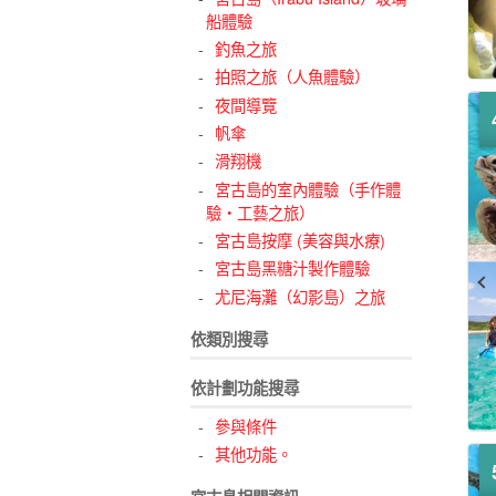
船體驗
釣魚之旅
拍照之旅（人魚體驗）
夜間導覽
帆傘
滑翔機
宮古島的室內體驗（手作體
驗・工藝之旅）
宮古島按摩 (美容與水療)
宮古島黑糖汁製作體驗
尤尼海灘（幻影島）之旅
依類別搜尋
依計劃功能搜尋
參與條件
其他功能。