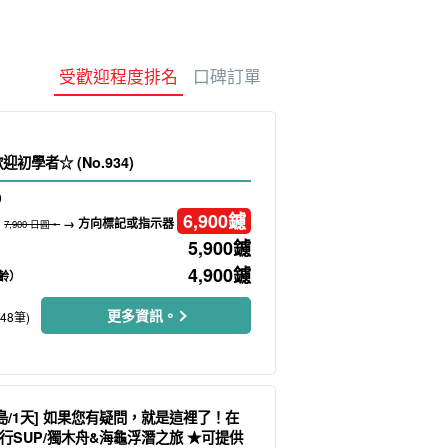
保費
製造經驗
保母
水療及放鬆
受歡迎程度排名
口碑訂單
定計劃
動詞
龜浮潛之旅 歡迎初學者☆ (No.934)
）
6,900
鑢
→ 方向標記或指示器
7,900 日圓。
5,900
鑢
4,900
鑢
齡）
更多資訊。
248筆)
島/1天] 如果您有疑問，就是這裡了！在
行SUP/獨木舟&海龜浮潛之旅 ★可提供