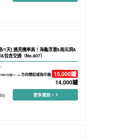
島/1天] 遇見機率高！海龜浮潛&南瓜洞&
&包含交通（No.807）
）
15,000
鑢
→ 方向標記或指示器
7,700 日圓。
14,000
鑢
更多資訊。
55)