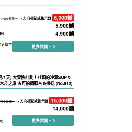
）
6,900
鑢
→ 方向標記或指示器
7,900 日圓。
5,900
鑢
4,900
鑢
齡）
119 個案
更多資訊。
島/1天] 大冒險計劃！壯觀的沙灘SUP＆
舟之旅 ★可拍攝照片＆接送 (No.910)
）
15,000
鑢
→ 方向標記或指示器
7,700 日圓。
14,000
鑢
更多資訊。
0)