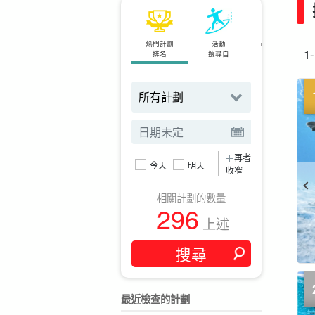
熱門計劃
活動
可當天預約
1
排名
搜尋自
計劃
再者
今天
明天
收窄
相關計劃的數量
296
上述
最近檢查的計劃