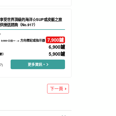
享受世界頂級的海洋☆SUP或皮艇之旅
接送諮詢（No.917）
）
7,900
鑢
→ 方向標記或指示器
8,900 日圓。
6,900
鑢
5,900
鑢
齡）
更多資訊。
7)
下一頁