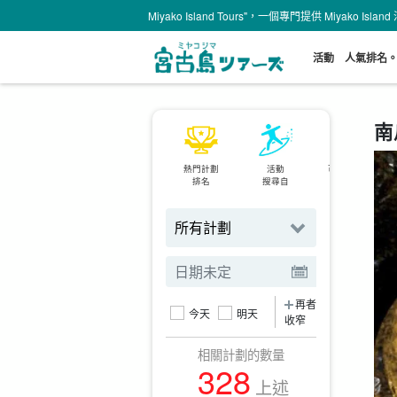
Miyako Island Tours"，一個專門提供 Miyako Is
活動
人氣排名
南
熱門計劃
活動
可當天預約
排名
搜尋自
計劃
再者
今天
明天
收窄
相關計劃的數量
328
上述