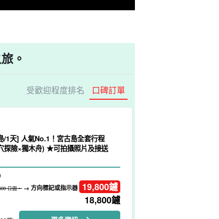
之旅。
受歡迎程度排名
口碑訂單
島/1天] 人氣No.1！宮古島全套行程
洞穴探險×獨木舟) ★可拍攝照片及接送
）
19,800
鑢
→ 方向標記或指示器
,600 日圓。
18,800
鑢