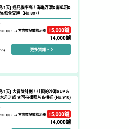
島/1天] 遇見機率高！海龜浮潛&南瓜洞&
&包含交通（No.807）
）
15,000
鑢
→ 方向標記或指示器
,700 日圓。
14,000
鑢
更多資訊。
55)
島/1天] 大冒險計劃！壯觀的沙灘SUP＆
舟之旅 ★可拍攝照片＆接送 (No.910)
）
15,000
鑢
→ 方向標記或指示器
,700 日圓。
14,000
鑢