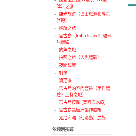
碑）之旅
觀光旅遊（巴士旅遊和導覽
旅遊）
巡航之旅
宮古島（Irabu Island）玻璃
船體驗
釣魚之旅
拍照之旅（人魚體驗）
夜間導覽
帆傘
滑翔機
宮古島的室內體驗（手作體
驗・工藝之旅）
宮古島按摩 (美容與水療)
宮古島黑糖汁製作體驗
尤尼海灘（幻影島）之旅
依類別搜尋