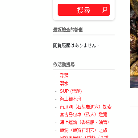
最近檢查的計劃
閲覧履歴はありません。
依活動搜尋
浮潛
潛水
SUP (槳船)
海上獨木舟
南瓜洞（石灰岩洞穴）探索
宮古島包車（私人）遊覽
海上運動（香蕉船、油管）
藍洞（藍寶石洞穴）之旅
國家風景區]八重勢（八重