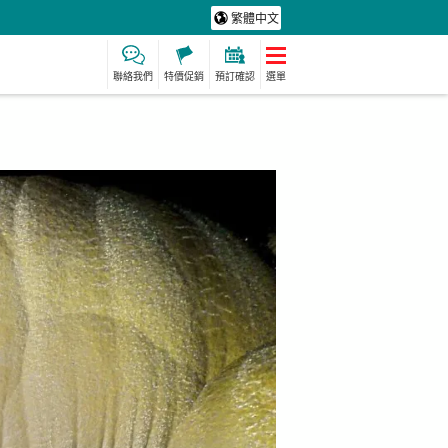
繁體中文
聯絡我們
特價促銷
預訂確認
選單
保費
製造經驗
保母
水療及放鬆
定計劃
動詞