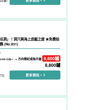
更多資訊。
223筆)
瓜洞」！洞穴與海上皮艇之旅 ★免費拍
(No.931)
）
9,800
鑢
→ 方向標記或指示器
12,000 日圓。
8,800
鑢
更多資訊。
73)