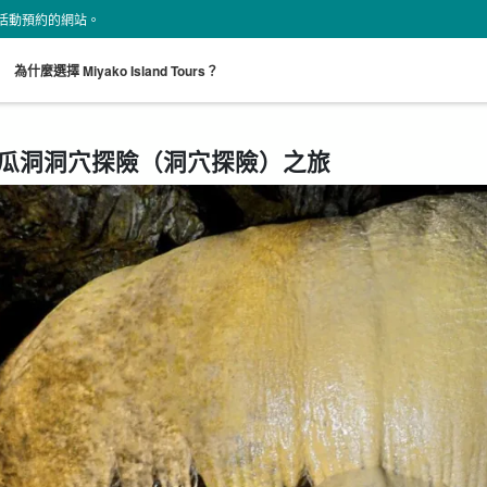
land 活動預約的網站。
。
為什麼選擇 Miyako Island Tours？
瓜洞洞穴探險（洞穴探險）之旅
從現場開始
接送計劃
海龜之旅
租車
超值折扣
搜索
既定計劃
選