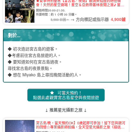
★夏季特別優惠【宮古島／夜間】觀測英仙座的絕佳機
會！天然的星空劇場！星空＆亞熱帶叢林夜間之旅♪ 當日
預約OK！推薦給攜帶孩童的家庭及團體旅遊（No.916）
開始時間20:00-21:30.
所要時間：約 1 小時 30 分鐘。
→ 方向標記或指示器
4,900
鑢
5,900 日圓。
對於...
◆ 初次造訪宮古島的遊客。
◆考慮前往宮古島旅遊的人。
◆ 要知道如何在宮古島過夜。
尋找宮古島的夜景景點。
◆ 想在 Miyako 島上尋找晚間活動的人。
可當天預約！
點選此處觀賞宮古島星空與夜間旅遊
↓ 推薦星光攝影之旅 ↓
宮古島/晚，當天預約OK】0歲起即可參加！留下您與銀河
的回憶☆專業攝影師拍攝，全天空星光攝影之旅《接送服
務》（No.773）