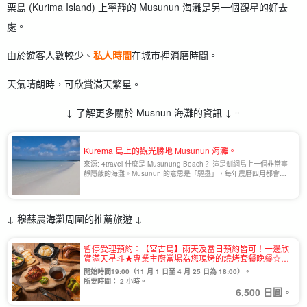
栗島 (Kurima Island) 上寧靜的 Musunun 海灘是另一個觀星的好去
處。
由於遊客人數較少、
私人時間
在城市裡消磨時間。
天氣晴朗時，可欣賞滿天繁星。
↓ 了解更多關於 Musnun 海灘的資訊 ↓。
Kurema 島上的觀光勝地 Musunun 海灘。
來源: 4travel 什麼是 Musunung Beach？ 這是釧網島上一個非常寧
靜隱蔽的海灘。Musunun 的意思是「驅蟲」，每年農曆四月都會在
Musunun 海灘舉行祭典，祈求滅蟲和豐收。由於常年浪高，浮潛和
[...]...
↓ 穆蘇農海灘周圍的推薦旅遊 ↓
暫停受理預約：【宮古島】雨天及當日預約皆可！一邊欣
賞滿天星斗★專業主廚當場為您現烤的燒烤套餐晚餐☆烤
棉花糖可無限續加！（No.905）
開始時間19:00（11 月 1 日至 4 月 25 日為 18:00）。
所要時間： 2 小時。
6,500 日圓。