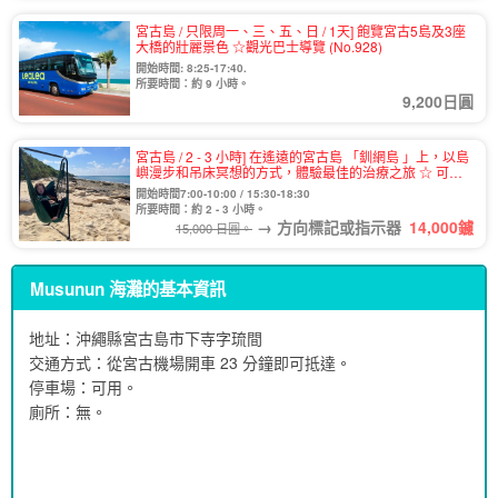
宮古島 / 只限周一、三、五、日 / 1天] 飽覽宮古5島及3座
大橋的壯麗景色 ☆觀光巴士導覽 (No.928)
開始時間: 8:25-17:40.
所要時間：約 9 小時。
9,200日圓
宮古島 / 2 - 3 小時] 在遙遠的宮古島 「釧網島 」上，以島
嶼漫步和吊床冥想的方式，體驗最佳的治療之旅 ☆ 可選
擇日出或日落時間 (No.881)
開始時間7:00-10:00 / 15:30-18:30
所要時間：約 2 - 3 小時。
→ 方向標記或指示器
14,000
鑢
15,000 日圓。
Musunun 海灘的基本資訊
地址：沖繩縣宮古島市下寺字琉間
交通方式：從宮古機場開車 23 分鐘即可抵達。
停車場：可用。
廁所：無。