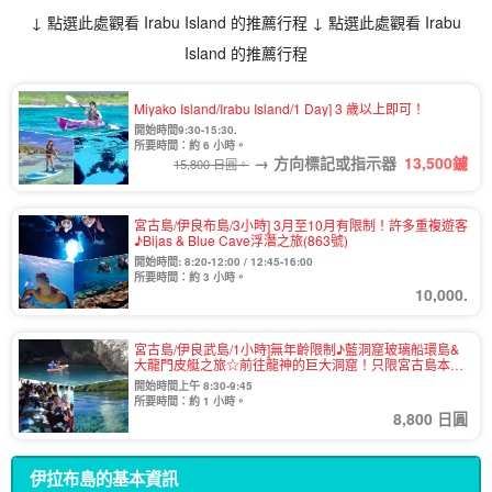
↓ 點選此處觀看 Irabu Island 的推薦行程 ↓ 點選此處觀看 Irabu
Island 的推薦行程
Miyako Island/Irabu Island/1 Day] 3 歲以上即可！
開始時間9:30-15:30.
所要時間：約 6 小時。
→ 方向標記或指示器
13,500
鑢
15,800 日圓。
宮古島/伊良布島/3小時] 3月至10月有限制！許多重複遊客
♪Bijas & Blue Cave浮潛之旅(863號)
開始時間: 8:20-12:00 / 12:45-16:00
所要時間：約 3 小時。
10,000.
宮古島/伊良武島/1小時]無年齡限制♪藍洞窟玻璃船環島&
大龍門皮艇之旅☆前往龍神的巨大洞窟！只限宮古島本店
☆(1003號)
開始時間上午 8:30-9:45
所要時間：約 1 小時。
8,800 日圓
伊拉布島的基本資訊