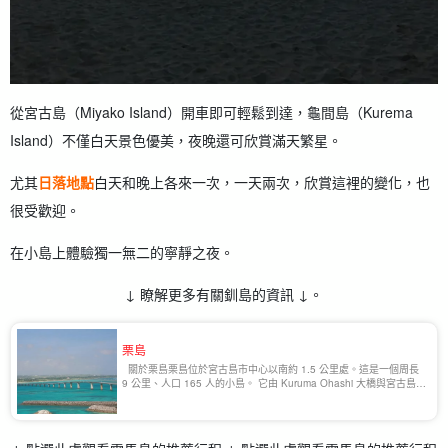
從宮古島（Miyako Island）開車即可輕鬆到達，龜間島（Kurema
Island）不僅白天景色優美，夜晚還可欣賞滿天繁星。
尤其
日落地點
白天和晚上各來一次，一天兩次，欣賞這裡的變化，也
很受歡迎。
在小島上體驗獨一無二的寧靜之夜。
↓ 瞭解更多有關釧島的資訊 ↓。
栗島
關於栗島栗島位於宮古島市中心以南約 1.5 公里處。這是一個周長
9 公里、人口 165 人的小島。 它由 Kuruma Ohashi 大橋與宮古島相
連，島上有一座以琉球城堡為主題建造的龍宮城觀測台，還有一個日
落景點 [...] 。