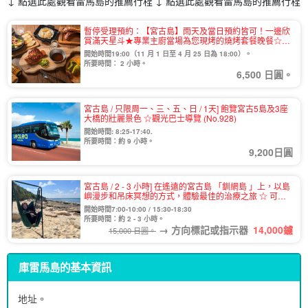
↓ 點選此處觀看雷馬島的推薦行程 ↓ 點選此處觀看雷馬島的推薦行程
暫停受理預約：【宮古島】雨天及當日預約皆可！一邊欣
賞滿天星斗★專業主廚當場為您現烤的燒烤套餐晚餐☆烤
棉花糖可無限續加！（No.905）
開始時間19:00（11 月 1 日至 4 月 25 日為 18:00）。
所要時間： 2 小時。
6,500 日圓。
宮古島 / 只限周一、三、五、日 / 1天] 飽覽宮古5島及3座
大橋的壯麗景色 ☆觀光巴士導覽 (No.928)
開始時間: 8:25-17:40.
所要時間：約 9 小時。
9,200日圓
宮古島 / 2 - 3 小時] 在遙遠的宮古島 「釧網島 」上，以島
嶼漫步和吊床冥想的方式，體驗最佳的治療之旅 ☆ 可選
擇日出或日落時間 (No.881)
開始時間7:00-10:00 / 15:30-18:30
所要時間：約 2 - 3 小時。
→ 方向標記或指示器
14,000
鑢
15,000 日圓。
庫雷馬島的基本資訊
地址。