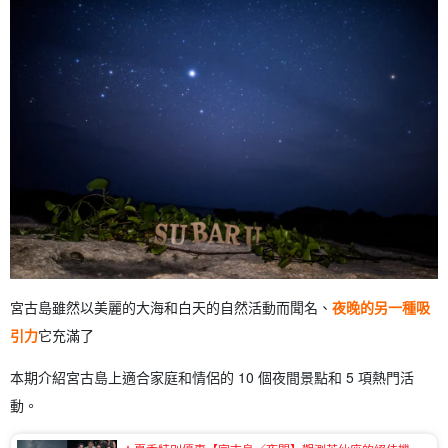
2.9.
(9) Makiyama 天文台：可眺望伊良布島的夜景和星空
2.10.
⑩ Higa Road 公園：面對東海的壯觀景點。
3.
宮古島旅遊 開始處理租車業務！
4.
享受宮古島之夜的五項熱門活動
4.1.
認識宮古島上的獨特生物！ 叢林夜遊
4.2.
感覺就像在星空下冒險 夜間皮划艇（獨木舟）
4.3.
與摯愛共度奢華時刻！ 巡航與晚餐
4.4.
由專家導遊解說的緊張時間！ 宮古島觀星之旅
4.5.
由經驗豐富的攝影師指導！ 宮古島上珍貴的星空攝影
（照片）之旅。
5.
有關宮古島住宿的常見問題 (FAQ)
6.
摘要
宮古島雖然以美麗的大海和白天的自然活動而聞名、
夜晚的另一種吸
引力
它充滿了
本期介紹宮古島上適合家庭和情侶的 10 個夜間景點和 5 項熱門活
動。