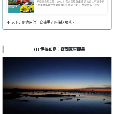
享受宮古島之旅 120%！ 宮古島租車旅遊 宮古島上有許多只
有開車才能到達的偏僻島嶼和旅遊景點。 在宮古島上享受駕
駛樂趣，四周環繞著壯觀的翡翠綠色景觀，也是一種幸福
[...]。
⬇︎ 以下計劃適用於下島機場☆的接送服務。
(1) 伊拉布島：夜間駕車觀星