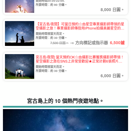
開始時間20:30-22:00.
所要時間：約 90 分鐘。
8,000 日圓。
【宮古島/夜間】可當日預約☆由星空專業攝影師帶領的星
空攝影之旅！專業攝影師傳授用iPhone拍攝美麗星空的訣
竅☆《交付約8張照片》（No.999）
開始時間視當天而定。
所要時間：約 30 分鐘。
→ 方向標記或指示器
6,500
鑢
7,500 日圓。
宮古島/夜間] 當天預約OK☆由攝影比賽獲獎攝影師帶領！
星空攝影之旅在SNS上非常受歡迎★正常計劃6張照片左
右（No.989）
開始時間視當天而定。
所要時間：約 30 分鐘。
6,000 日圓。
宮古島上的 10 個熱門夜遊地點。