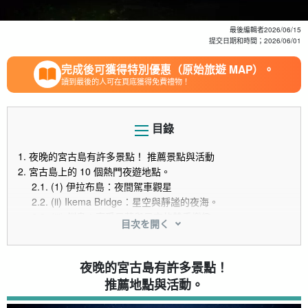
最後編輯者
2026/06/15
提交日期和時間；
2026/06/01
完成後可獲得特別優惠（原始旅遊 MAP）。
讀到最後的人可在頁底獲得免費禮物！
目錄
1.
夜晚的宮古島有許多景點！ 推薦景點與活動
2.
宮古島上的 10 個熱門夜遊地點。
2.1.
(1) 伊拉布島：夜間駕車觀星
2.2.
(ii) Ikema Bridge：星空與靜謐的夜海。
2.3.
(iii) 釧島：享受日落與星空的雙重樂趣
目次を開く
2.4.
4) 東平奈崎：入選日本百景之一的夜景。
2.5.
(5) 天鵝角 (Swan Cape)：位於伊拉布島 (Irabu Island)
上的一個洞穴。
夜晚的宮古島有許多景點！
2.6.
(vi) Painagama 海灘：靠近市中心的海灘。
推薦地點與活動。
2.7.
(vii) Musunun 海灘：Raima 島上隱藏的星空景點。
2.8.
(viii) Xi'annazaki: 360° 夜景點。