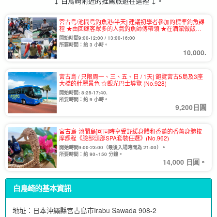
↓ 白鳥崎附近的推薦旅遊在這裡 ↓。
宮古島/池間島釣魚港/半天] 建議初學者參加的標準釣魚課
程 ★由回顧客眾多的人氣釣魚師傅帶領 ★在酒館做飯也
可以！
開始時間9:00-12:00 / 13:00-16:00
所要時間：約 3 小時。
10,000.
宮古島 / 只限周一、三、五、日 / 1天] 飽覽宮古5島及3座
大橋的壯麗景色 ☆觀光巴士導覽 (No.928)
開始時間: 8:25-17:40.
所要時間：約 9 小時。
9,200日圓
宮古島-池間島]可同時享受舒緩身體和香薰的香薰身體按
摩課程《臉部頭部SPA套裝任選》(No.962)
開始時間9:00-23:00（最後入場時間為 21:00）。
所要時間：約 90~150 分鐘。
14,000 日圓。
白鳥崎的基本資訊
地址：日本沖繩縣宮古島市Irabu Sawada 908-2