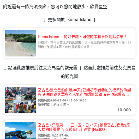
附近還有一條海濱長廊，您可以悠閒地散步、欣賞星空。
↓ 更多關於 Ikema Island ↓
Ikema Island 上的好去處、可做的事和參觀地點清單！
池間島，宮古島西北方的馬蹄形小島。推薦的觀光景點有八重瀬、池
間塊、池間繩♪等，可欣賞美麗的海景。
↓ 點選此處推薦前往艾克馬島的觀光團 ↓ 點選此處推薦前往艾克馬島
的觀光團
宮古島/池間島釣魚港/半天] 建議初學者參加的標準釣魚課
程 ★由回顧客眾多的人氣釣魚師傅帶領 ★在酒館做飯也
可以！
開始時間9:00-12:00 / 13:00-16:00
所要時間：約 3 小時。
10,000.
宮古島 / 只限周一、三、五、日 / 1天] 飽覽宮古5島及3座
大橋的壯麗景色 ☆觀光巴士導覽 (No.928)
開始時間: 8:25-17:40.