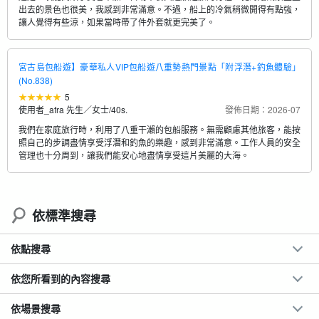
出去的景色也很美，我感到非常滿意。不過，船上的冷氣稍微開得有點強，
讓人覺得有些涼，如果當時帶了件外套就更完美了。
宮古島包船遊】豪華私人VIP包船遊八重勢熱門景點「附浮潛+釣魚體驗」
(No.838)
5
使用者_afra 先生／女士
/
40s.
發佈日期：2026-07
我們在家庭旅行時，利用了八重干瀨的包船服務。無需顧慮其他旅客，能按
照自己的步調盡情享受浮潛和釣魚的樂趣，感到非常滿意。工作人員的安全
管理也十分周到，讓我們能安心地盡情享受這片美麗的大海。
依標準搜尋
依點搜尋
依您所看到的內容搜尋
依場景搜尋