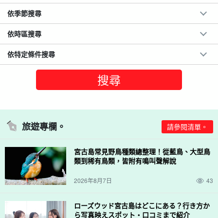
依季節搜尋
依時區搜尋
依特定條件搜尋
旅遊專欄。
請參閱清單。
宮古島常見野鳥種類總整理！從藍鳥、大型鳥
類到稀有鳥類，皆附有鳴叫聲解說
2026年8月7日
43
ローズウッド宮古島はどこにある？行き方か
ら写真映えスポット・口コミまで紹介