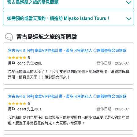
宮古島巡航之旅的常見問題
如需預約或當天預約，請造訪 Miyako Island Tours！
宮古島巡航之旅的新體驗
宮古島/4-5小時] 豪華VIP包船計畫，最多可容納35人 ◎團體遊與公司旅遊
5
用戶_cqno 先生
/
20s.
發佈日期：2026-07
包船這體驗真的太棒了！！和朋友們熱鬧喧鬧也不用顧慮周遭，還能釣魚和
浮潛，簡直是天堂！！絕對還會再來！
宮古島/4-5小時] 豪華VIP包船計畫，最多可容納35人 ◎團體遊與公司旅遊
5
用戶_oeed 先生
/
30s.
發佈日期：2026-07
我們和朋友們包場使用這處場所。能夠按照自己的步調享受浮潛和釣魚的樂
趣，度過了非常愜意的時光。大家都非常滿意。