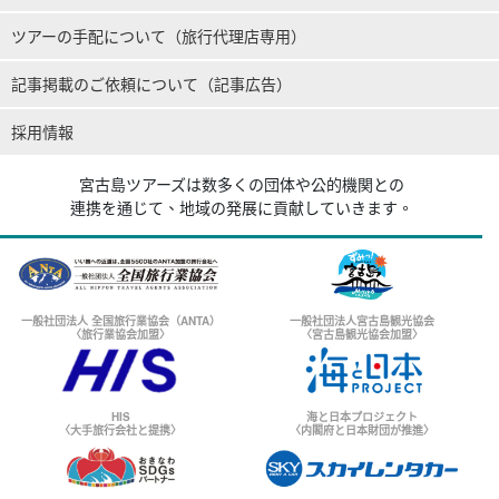
ツアーの手配について（旅行代理店専用）
記事掲載のご依頼について（記事広告）
採用情報
宮古島ツアーズは数多くの団体や公的機関との
連携を通じて、地域の発展に貢献していきます。
一般社団法人 全国旅行業協会（ANTA）
一般社団法人宮古島観光協会
〈旅行業協会加盟〉
〈宮古島観光協会加盟〉
HIS
海と日本プロジェクト
〈大手旅行会社と提携〉
〈内閣府と日本財団が推進〉