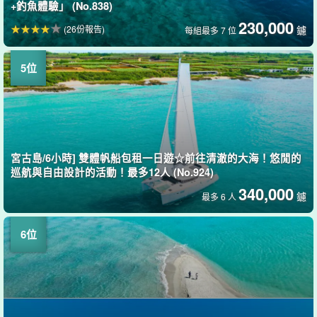
+釣魚體驗」 (No.838)
230,000
(26份報告)
鑢
每組最多 7 位
宮古島/6小時] 雙體帆船包租一日遊☆前往清澈的大海！悠閒的
巡航與自由設計的活動！最多12人 (No.924)
340,000
鑢
最多 6 人