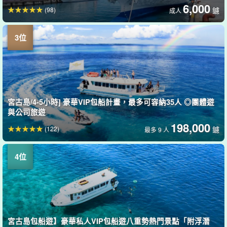
6,000
(98)
鑢
成人
宮古島/4-5小時] 豪華VIP包船計畫，最多可容納35人 ◎團體遊
與公司旅遊
198,000
(122)
鑢
最多 9 人
宮古島包船遊】豪華私人VIP包船遊八重勢熱門景點「附浮潛