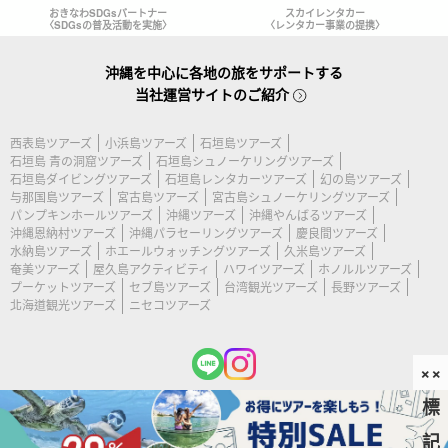
おきなわSDGsパートナー
スカイレンタカー
〈SDGsの普及活動を実施〉
〈レンタカー事業の提携〉
沖縄を中心に各地の旅をサポートする
当社運営サイトのご紹介
西表島ツアーズ
小浜島ツアーズ
石垣島ツアーズ
石垣島 青の洞窟ツアーズ
石垣島シュノーケリングツアーズ
石垣島ダイビングツアーズ
石垣島レンタカーツアーズ
幻の島ツアーズ
与那国島ツアーズ
宮古島ツアーズ
宮古島シュノーケリングツアーズ
パンプキンホールツアーズ
沖縄ツアーズ
沖縄やんばるツアーズ
沖縄恩納村ツアーズ
沖縄パラセーリングツアーズ
慶良間ツアーズ
水納島ツアーズ
ホエールウォッチングツアーズ
久米島ツアーズ
奄美ツアーズ
屋久島アクティビティ
ハワイツアーズ
ホノルルツアーズ
プーケットツアーズ
セブ島ツアーズ
台湾観光ツアーズ
長野ツアーズ
北海道観光ツアーズ
ニセコツアーズ
××
標
(c) 2026 宮古島ツアーズ All Rights Reserved.
記