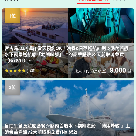
宮古島/2.5小時] 當天預約OK！晚餐&日落巡航計劃☆縣內首艘
水下觀景巡航船「勃朗峰號」上的豪華體驗♪2天前取消免費
（No.851）。
9,000
(105)
鑢
成人（13 歲及以上）
自助午餐及遊船套餐☆縣內首艘水下觀察遊船 「勃朗峰號 」上
的豪華體驗♪2天前取消免費(No.852)