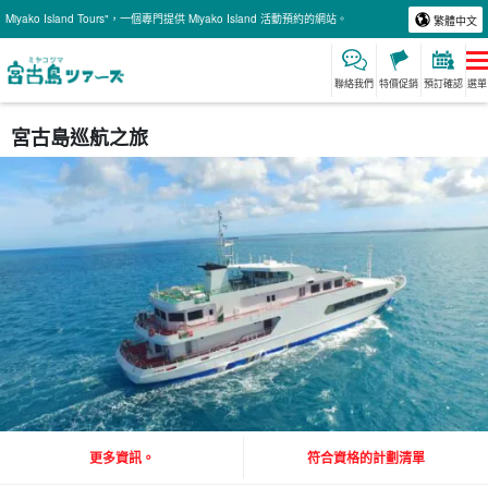
Miyako Island Tours"，一個專門提供 Miyako Island 活動預約的網站。
繁體中文
聯絡我們
特價促銷
預訂確認
選單
宮古島巡航之旅
更多資訊。
符合資格的計劃清單