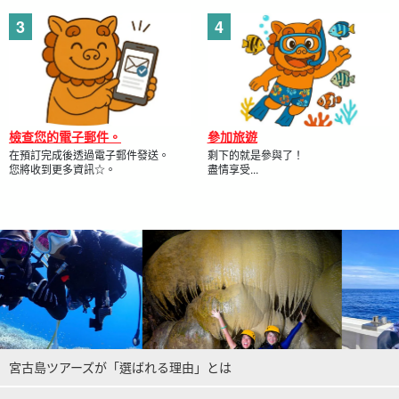
檢查您的電子郵件。
參加旅遊
在預訂完成後透過電子郵件發送。
剩下的就是參與了！
您將收到更多資訊☆。
盡情享受...
宮古島ツアーズが「選ばれる理由」とは