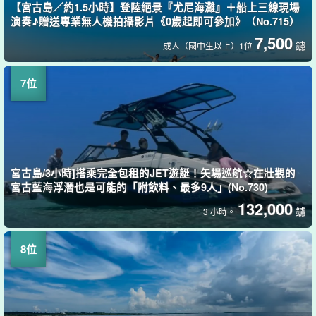
【宮古島／約1.5小時】登陸絕景『尤尼海灘』＋船上三線現場
演奏♪贈送專業無人機拍攝影片《0歲起即可參加》（No.715）
7,500
鑢
成人（國中生以上）1位
宮古島/3小時]搭乘完全包租的JET遊艇！矢場巡航☆在壯觀的
宮古藍海浮潛也是可能的「附飲料、最多9人」(No.730)
132,000
鑢
3 小時。