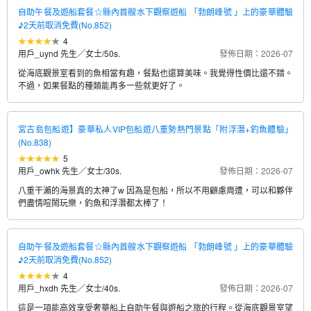
自助午餐及遊船套餐☆縣內首艘水下觀察遊船 「勃朗峰號 」上的豪華體驗
♪2天前取消免費(No.852)
4
用戶_uynd 先生／女士
/
50s.
發佈日期：2026-07
從海底觀景室看到的魚相當有趣，餐點也還算美味。我覺得性價比還不錯。
不過，如果餐點的種類能再多一些就更好了。
宮古島包船遊】豪華私人VIP包船遊八重勢熱門景點「附浮潛+釣魚體驗」
(No.838)
5
用戶_owhk 先生／女士
/
30s.
發佈日期：2026-07
八重干瀨的海景真的太神了w 因為是包船，所以不用顧慮周遭，可以和夥伴
們盡情喧鬧玩樂，釣魚和浮潛都太棒了！
自助午餐及遊船套餐☆縣內首艘水下觀察遊船 「勃朗峰號 」上的豪華體驗
♪2天前取消免費(No.852)
4
用戶_hxdh 先生／女士
/
40s.
發佈日期：2026-07
這是一項能高效享受奢華船上自助午餐與遊船之旅的行程。從海底觀景室望