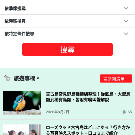
依季節搜尋
依時區搜尋
依特定條件搜尋
旅遊專欄。
請參閱清單。
宮古島常見野鳥種類總整理！從藍鳥、大型鳥
類到稀有鳥類，皆附有鳴叫聲解說
2026年8月7日
65
ローズウッド宮古島はどこにある？行き方か
ら写真映えスポット・口コミまで紹介