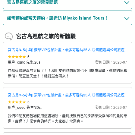
宮古島巡航之旅的常見問題
如需預約或當天預約，請造訪 Miyako Island Tours！
宮古島巡航之旅的新體驗
宮古島/4-5小時] 豪華VIP包船計畫，最多可容納35人 ◎團體遊與公司旅遊
5
用戶_cqno 先生
/
20s.
發佈日期：2026-07
包船這體驗真的太棒了！！和朋友們熱鬧喧鬧也不用顧慮周遭，還能釣魚和
浮潛，簡直是天堂！！絕對還會再來！
宮古島/4-5小時] 豪華VIP包船計畫，最多可容納35人 ◎團體遊與公司旅遊
5
用戶_oeed 先生
/
30s.
發佈日期：2026-07
我們和朋友們包場使用這處場所。能夠按照自己的步調享受浮潛和釣魚的樂
趣，度過了非常愜意的時光。大家都非常滿意。