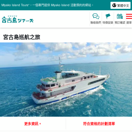
Miyako Island Tours"，一個專門提供 Miyako Island 活動預約的網站。
繁體中文
聯絡我們
特價促銷
預訂確認
選單
宮古島巡航之旅
更多資訊。
符合資格的計劃清單