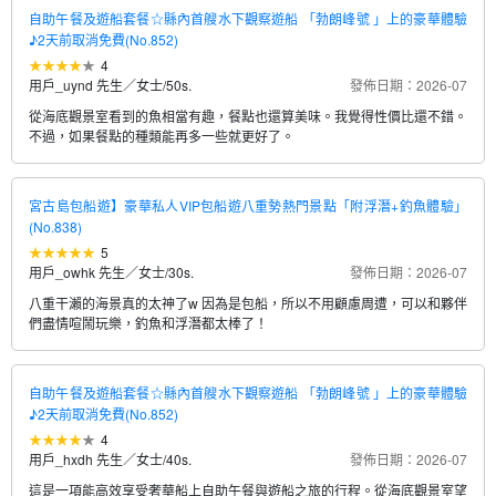
自助午餐及遊船套餐☆縣內首艘水下觀察遊船 「勃朗峰號 」上的豪華體驗
♪2天前取消免費(No.852)
4
用戶_uynd 先生／女士
/
50s.
發佈日期：2026-07
從海底觀景室看到的魚相當有趣，餐點也還算美味。我覺得性價比還不錯。
不過，如果餐點的種類能再多一些就更好了。
宮古島包船遊】豪華私人VIP包船遊八重勢熱門景點「附浮潛+釣魚體驗」
(No.838)
5
用戶_owhk 先生／女士
/
30s.
發佈日期：2026-07
八重干瀨的海景真的太神了w 因為是包船，所以不用顧慮周遭，可以和夥伴
們盡情喧鬧玩樂，釣魚和浮潛都太棒了！
自助午餐及遊船套餐☆縣內首艘水下觀察遊船 「勃朗峰號 」上的豪華體驗
♪2天前取消免費(No.852)
4
用戶_hxdh 先生／女士
/
40s.
發佈日期：2026-07
這是一項能高效享受奢華船上自助午餐與遊船之旅的行程。從海底觀景室望