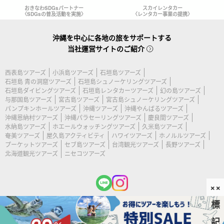
おきなわSDGsパートナー
スカイレンタカー
〈SDGsの普及活動を実施〉
〈レンタカー事業の提携〉
沖縄を中心に各地の旅をサポートする
当社運営サイトのご紹介
西表島ツアーズ
小浜島ツアーズ
石垣島ツアーズ
石垣島 青の洞窟ツアーズ
石垣島シュノーケリングツアーズ
石垣島ダイビングツアーズ
石垣島レンタカーツアーズ
幻の島ツアーズ
与那国島ツアーズ
宮古島ツアーズ
宮古島シュノーケリングツアーズ
パンプキンホールツアーズ
沖縄ツアーズ
沖縄やんばるツアーズ
沖縄恩納村ツアーズ
沖縄パラセーリングツアーズ
慶良間ツアーズ
水納島ツアーズ
ホエールウォッチングツアーズ
久米島ツアーズ
奄美ツアーズ
屋久島アクティビティ
ハワイツアーズ
ホノルルツアーズ
プーケットツアーズ
セブ島ツアーズ
台湾観光ツアーズ
長野ツアーズ
北海道観光ツアーズ
ニセコツアーズ
××
標
(c) 2026 宮古島ツアーズ All Rights Reserved.
記