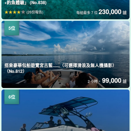
+釣魚體驗」 (No.838)
230,000
(26份報告)
鑢
每組最多 7 位
搭乘豪華包船遊覽宮古藍......（可選擇滑浪及無人機攝影）
（No.812）
99,000
鑢
2 小時。