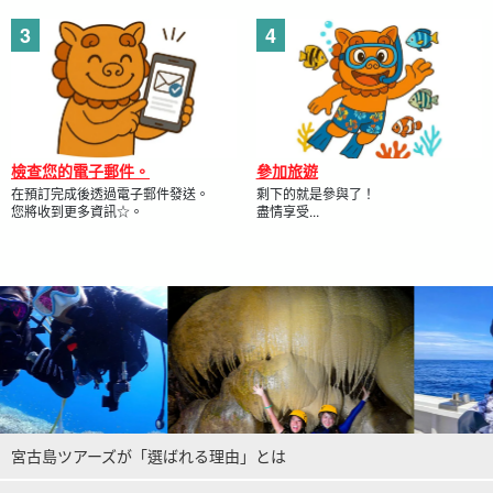
檢查您的電子郵件。
參加旅遊
在預訂完成後透過電子郵件發送。
剩下的就是參與了！
您將收到更多資訊☆。
盡情享受...
宮古島ツアーズが「選ばれる理由」とは