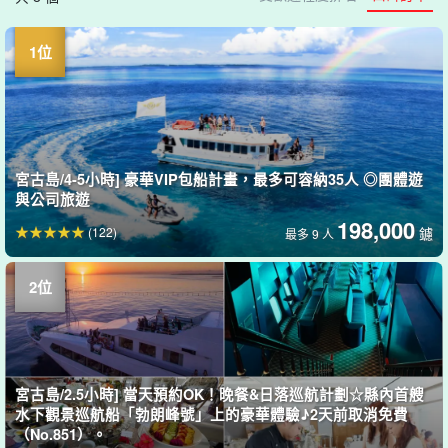
宮古島/4-5小時] 豪華VIP包船計畫，最多可容納35人 ◎團體遊
與公司旅遊
198,000
(122)
鑢
最多 9 人
宮古島/2.5小時] 當天預約OK！晚餐&日落巡航計劃☆縣內首艘
水下觀景巡航船「勃朗峰號」上的豪華體驗♪2天前取消免費
（No.851）。