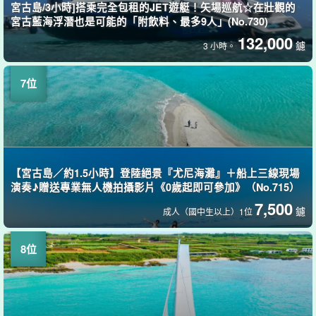
宮古島/3小時]搭乘完全包租的JET遊艇！矢場巡航☆在壯觀的
宮古藍海浮潛也是可能的「附飲料、最多9人」(No.730)
132,000
鑢
3 小時。
【宮古島／約1.5小時】登陸絕景『尤尼海灘』＋船上三線現場
演奏♪贈送專業無人機拍攝影片《0歲起即可參加》（No.715）
7,500
鑢
成人（國中生以上）1位