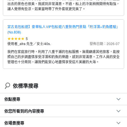
出去的景色也很美，我感到非常滿意。不過，船上的冷氣稍微開得有點強，
讓人覺得有些涼，如果當時帶了件外套就更完美了。
宮古島包船遊】豪華私人VIP包船遊八重勢熱門景點「附浮潛+釣魚體驗」
(No.838)
5
使用者_afra 先生／女士
/
40s.
發佈日期：2026-07
我們在家庭旅行時，利用了八重干瀨的包船服務。無需顧慮其他旅客，能按
照自己的步調盡情享受浮潛和釣魚的樂趣，感到非常滿意。工作人員的安全
管理也十分周到，讓我們能安心地盡情享受這片美麗的大海。
依標準搜尋
依點搜尋
依您所看到的內容搜尋
依場景搜尋