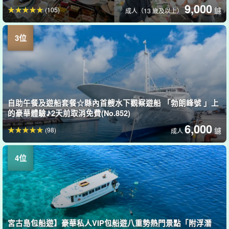
9,000
(105)
鑢
成人（13 歲及以上）
自助午餐及遊船套餐☆縣內首艘水下觀察遊船 「勃朗峰號 」上
的豪華體驗♪2天前取消免費(No.852)
6,000
(98)
鑢
成人
宮古島包船遊】豪華私人VIP包船遊八重勢熱門景點「附浮潛