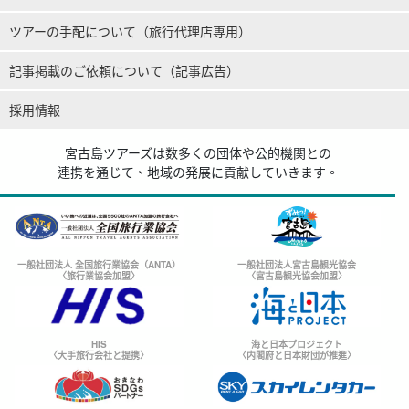
ツアーの手配について（旅行代理店専用）
記事掲載のご依頼について（記事広告）
採用情報
宮古島ツアーズは数多くの団体や公的機関との
連携を通じて、地域の発展に貢献していきます。
一般社団法人 全国旅行業協会（ANTA）
一般社団法人宮古島観光協会
〈旅行業協会加盟〉
〈宮古島観光協会加盟〉
HIS
海と日本プロジェクト
〈大手旅行会社と提携〉
〈内閣府と日本財団が推進〉