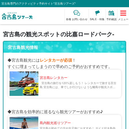
宮古島専門のアクティビティ予約サイト"宮古島ツアーズ"
各種 お問い合わせ
SALE・特集
予約確認
メニュー
宮古島の観光スポットの比嘉ロードパーク-
宮古島観光情報
◆宮古島観光には
レンタカーが必須
！
すぐに埋まってしまうので早めのご予約がおすすめです。
宮古島レンタカー
宮古島の旅行を120%楽しもう！ レンタカーで旅する宮古
島 宮古島には、車でしか行けないような離島や観光スポッ
トがたくさん点在しています。 エメラルドグリーンの絶景
に囲まれた宮古島でドライブを楽しむのも至福 […]
◆宮古島を効率的に巡るなら観光ツアーがおすすめ♪
島内観光巡りツアー
宮古島が初めての方や女子旅におすすめ！ ガイド付き島内