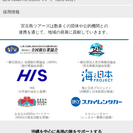
採用情報
宮古島ツアーズは数多くの団体や公的機関との
連携を通じて、地域の発展に貢献していきます。
一般社団法人 全国旅行業協会（ANTA）
一般社団法人宮古島観光協会
〈旅行業協会加盟〉
〈宮古島観光協会加盟〉
HIS
海と日本プロジェクト
〈大手旅行会社と提携〉
〈内閣府と日本財団が推進〉
おきなわSDGsパートナー
スカイレンタカー
〈SDGsの普及活動を実施〉
〈レンタカー事業の提携〉
沖縄を中心に各地の旅をサポートする