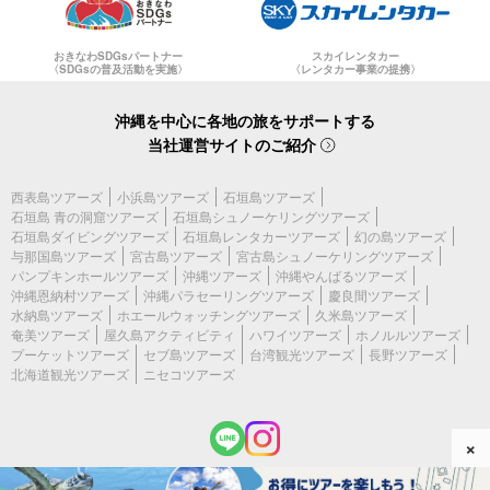
おきなわSDGsパートナー
スカイレンタカー
〈SDGsの普及活動を実施〉
〈レンタカー事業の提携〉
沖縄を中心に各地の旅をサポートする
当社運営サイトのご紹介
西表島ツアーズ
小浜島ツアーズ
石垣島ツアーズ
石垣島 青の洞窟ツアーズ
石垣島シュノーケリングツアーズ
石垣島ダイビングツアーズ
石垣島レンタカーツアーズ
幻の島ツアーズ
与那国島ツアーズ
宮古島ツアーズ
宮古島シュノーケリングツアーズ
パンプキンホールツアーズ
沖縄ツアーズ
沖縄やんばるツアーズ
沖縄恩納村ツアーズ
沖縄パラセーリングツアーズ
慶良間ツアーズ
水納島ツアーズ
ホエールウォッチングツアーズ
久米島ツアーズ
奄美ツアーズ
屋久島アクティビティ
ハワイツアーズ
ホノルルツアーズ
プーケットツアーズ
セブ島ツアーズ
台湾観光ツアーズ
長野ツアーズ
北海道観光ツアーズ
ニセコツアーズ
×
(c) 2026 宮古島ツアーズ All Rights Reserved.