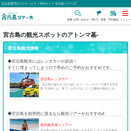
宮古島専門のアクティビティ予約サイト"宮古島ツアーズ"
各種 お問い合わせ
SALE・特集
予約確認
メニュー
宮古島の観光スポットのアトンマ墓-
宮古島観光情報
◆宮古島観光にはレンタカーが必須！
すぐに埋まってしまうので早めのご予約がおすすめです。
宮古島レンタカー
宮古島の旅行を120%楽しもう！ レンタカーで旅する宮古
島 宮古島には、車でしか行けないような離島や観光スポッ
トがたくさん点在しています。 エメラルドグリーンの絶景
に囲まれた宮古島でドライブを楽しむのも至福 […]
◆宮古島を効率的に巡るなら観光ツアーがおすすめ♪
島内観光巡りツアー
宮古島が初めての方や女子旅におすすめ！ ガイド付き島内