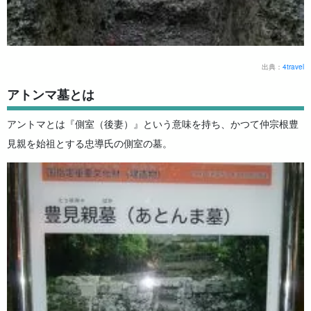
出典：
4travel
アトンマ墓とは
アントマとは『側室（後妻）』という意味を持ち、かつて仲宗根豊
見親を始祖とする忠導氏の側室の墓。