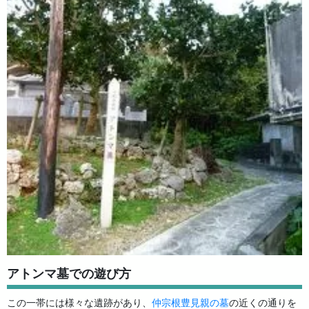
アトンマ墓での遊び方
この一帯には様々な遺跡があり、
仲宗根豊見親の墓
の近くの通りを