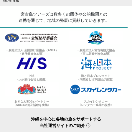
宮古島ツアーズは数多くの団体や公的機関との
連携を通じて、地域の発展に貢献していきます。
一般社団法人 全国旅行業協会（ANTA）
一般社団法人宮古島観光協会
〈旅行業協会加盟〉
〈宮古島観光協会加盟〉
HIS
海と日本プロジェクト
〈大手旅行会社と提携〉
〈内閣府と日本財団が推進〉
おきなわSDGsパートナー
スカイレンタカー
〈SDGsの普及活動を実施〉
〈レンタカー事業の提携〉
沖縄を中心に各地の旅をサポートする
当社運営サイトのご紹介