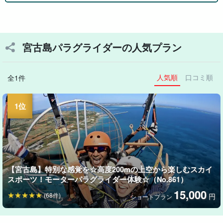
宮古島パラグライダーの人気プラン
人気順
口コミ順
全1件
【宮古島】特別な感覚を☆高度200mの上空から楽しむスカイ
スポーツ！モーターパラグライダー体験☆（No.861）
15,000
(68件)
円
ショートプラン