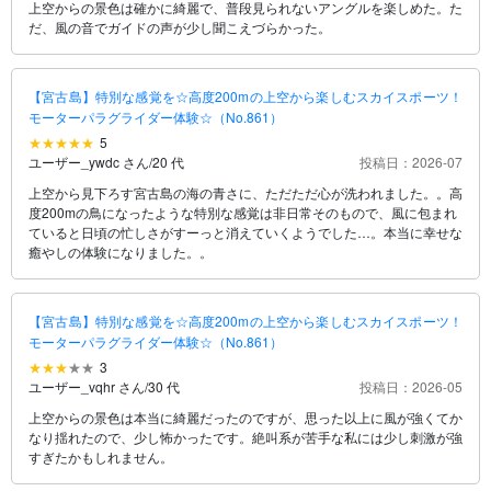
上空からの景色は確かに綺麗で、普段見られないアングルを楽しめた。た
だ、風の音でガイドの声が少し聞こえづらかった。
【宮古島】特別な感覚を☆高度200mの上空から楽しむスカイスポーツ！
モーターパラグライダー体験☆（No.861）
5
ユーザー_ywdc さん
/
20 代
投稿日：2026-07
上空から見下ろす宮古島の海の青さに、ただただ心が洗われました。。高
度200mの鳥になったような特別な感覚は非日常そのもので、風に包まれ
ていると日頃の忙しさがすーっと消えていくようでした…。本当に幸せな
癒やしの体験になりました。。
【宮古島】特別な感覚を☆高度200mの上空から楽しむスカイスポーツ！
モーターパラグライダー体験☆（No.861）
3
ユーザー_vqhr さん
/
30 代
投稿日：2026-05
上空からの景色は本当に綺麗だったのですが、思った以上に風が強くてか
なり揺れたので、少し怖かったです。絶叫系が苦手な私には少し刺激が強
すぎたかもしれません。