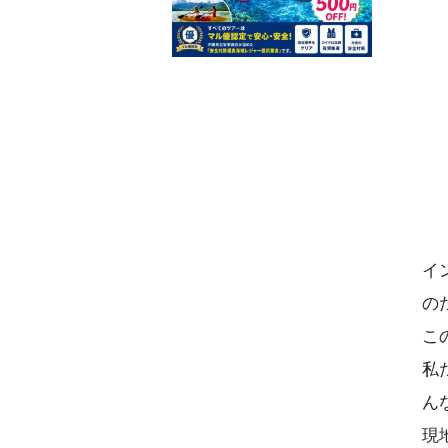
イ
の
こ
私
ん
現