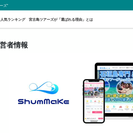
ーズ"
人気ランキング
宮古島ツアーズが「選ばれる理由」とは
営者情報
スポットから
送迎付きプラン
ウミガメツアー
レンタカー
お得な割引
プレ
探す
セットプラン
厳選