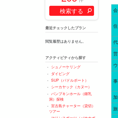
会
住
最近チェックしたプラン
閲覧履歴はありません。
代
営
アクティビティから探す
ウ
シュノーケリング
ダイビング
SUP（パドルボート）
事
シーカヤック（カヌー）
パンプキンホール（鍾乳
加
洞）探検
宮古島チャーター（貸切）
旅
ツアー
マリンスポーツ（バナナボ