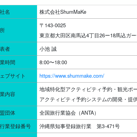
社名
株式会社ShumMaKe
〒143-0025
所
東京都大田区南馬込4丁目26ー18馬込ガー
表者
小池 誠
業時間
8:00〜18:00
ェブサイト
https://www.shummake.com/
地域特化型アクティビティ予約・観光ポ
業内容
アクティビティ予約システムの開発・提
盟団体
全国旅行業協会（ANTA）
行業登録番号
沖縄県知事登録旅行業 第3-471号