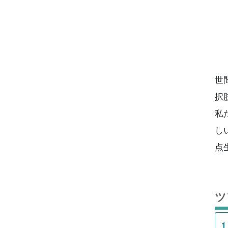
世
択
私
し
点
ツ
1