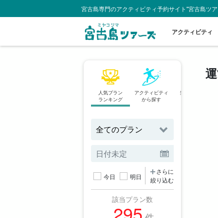
宮古島専門のアクティビティ予約サイト"宮古島ツア
アクティビティ
運
人気プラン
アクティビティ
当日予約OK
ランキング
から探す
プラン
さらに
今日
明日
絞り込む
該当プラン数
295
件