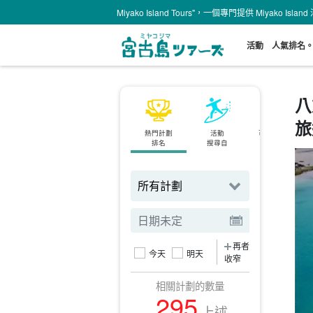
Miyako Island Tours"，一個專門提供 Miyako Is
活動
人氣排名
八
旅
熱門計劃
活動
可當天預約
排名
搜尋自
計劃
再者
今天
明天
收窄
相關計劃的數量
295
上述