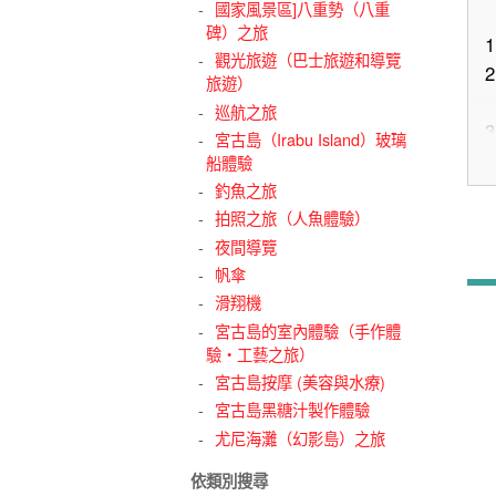
國家風景區]八重勢（八重
碑）之旅
1
觀光旅遊（巴士旅遊和導覽
2
旅遊）
巡航之旅
3
宮古島（Irabu Island）玻璃
4
船體驗
釣魚之旅
拍照之旅（人魚體驗）
夜間導覽
帆傘
5
滑翔機
宮古島的室內體驗（手作體
驗・工藝之旅）
宮古島按摩 (美容與水療)
宮古島黑糖汁製作體驗
尤尼海灘（幻影島）之旅
6
7
依類別搜尋