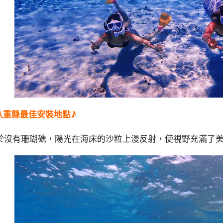
八重縣最佳安裝地點♪
於沒有珊瑚礁，陽光在海床的沙粒上漫反射，使視野充滿了