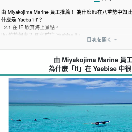
由 Miyakojima Marine 員工推薦！ 為什麼Ifu在八重勢中
什麼是 Yaeba 'iff'？
2.1
在 IF 欣賞海上景點。
Ifu 位於何處？ 如何前往 Yaebise Ifu
目次を開く
建議遊覽 Yaebise Ifu。
4.1
浮潛
4.2
潛水
由 Miyakojima Marine
4.3
使用無人機拍攝的 Yaebise 之旅
為什麼「If」在 Yaebise 
4.4
Yaebise 包機
Yaebye IF 以外的建議。
5.1
做
5.2
蘇尊
5.3
烏拉比迪
5.4
蟾百合
參加前需準備的個人物品清單！ 舒適地享受八重瀬
來自評論與推薦 Yaeba If 的真正魅力。