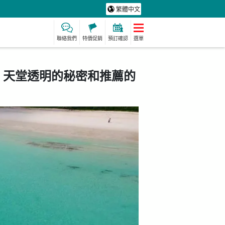
繁體中文
聯絡我們
特價促銷
預訂確認
選單
！天堂透明的秘密和推薦的
保費
製造經驗
保母
水療及放鬆
定計劃
動詞