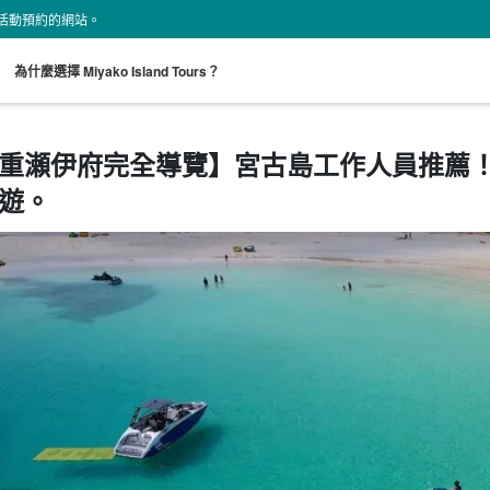
land 活動預約的網站。
。
為什麼選擇 Miyako Island Tours？
重瀬伊府完全導覽】宮古島工作人員推薦
遊。
從現場開始
接送計劃
海龜之旅
租車
超值折扣
搜索
既定計劃
選