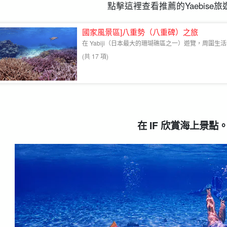
點擊這裡查看推薦的Yaebise旅
國家風景區]八重勢（八重碑）之旅
在 Yabiji（日本最大的珊瑚礁區之一）遊覽，周圍
(共 17 項)
在 IF 欣賞海上景點