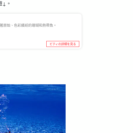
遊↓。
生活著原始、色彩繽紛的珊瑚和熱帶魚。
ビティの詳細を見る
。