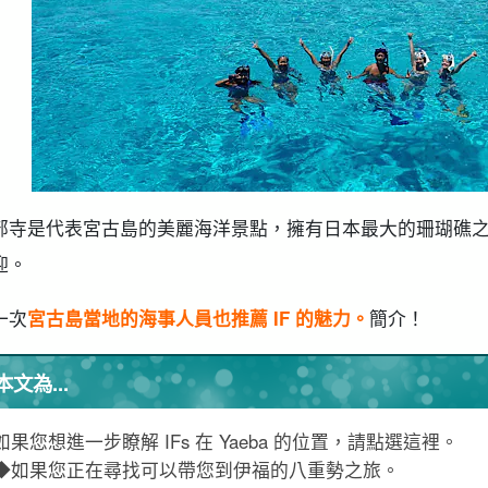
7.1
社交網站！ 實際照片與影片
有關宮古島 ifs 的常見問題 (常見問題)
摘要
部寺是代表宮古島的美麗海洋景點，擁有日本最大的珊瑚礁之一
迎。
一次
宮古島當地的海事人員也推薦 IF 的魅力。
簡介！
本文為...
如果您想進一步瞭解 IFs 在 Yaeba 的位置，請點選這裡。
◆如果您正在尋找可以帶您到伊福的八重勢之旅。