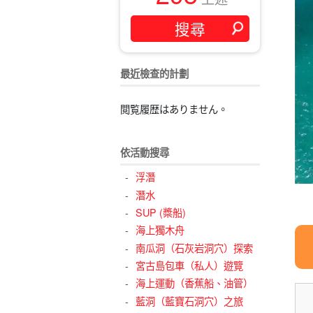
最近檢查的計劃
閲覧履歴はありません。
依活動搜尋
浮潛
潛水
SUP (槳船)
海上獨木舟
南瓜洞（石灰岩洞穴）探索
宮古島包車（私人）遊覽
海上運動（香蕉船、油管）
藍洞（藍寶石洞穴）之旅