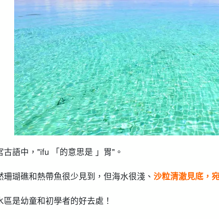
宮古語中，"ifu 「的意思是 」胃"。
然珊瑚礁和熱帶魚很少見到，但海水很淺、
沙粒清澈見底，
水區是幼童和初學者的好去處！