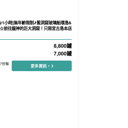
島/1小時]無年齡限制♪藍洞窟玻璃船環島&
☆前往龍神的巨大洞窟！只限宮古島本店
8,800
鑢
）
7,000
鑢
97份報
更多資訊。