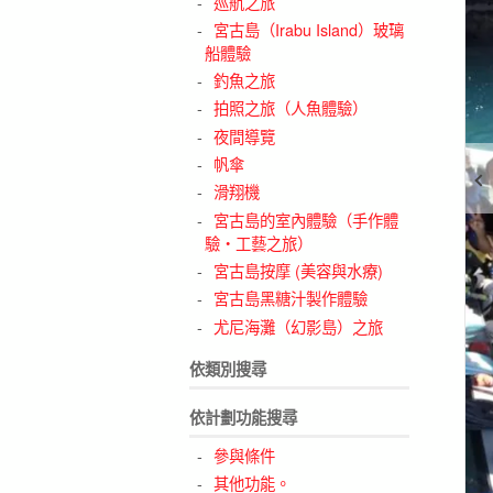
巡航之旅
宮古島（Irabu Island）玻璃
船體驗
釣魚之旅
拍照之旅（人魚體驗）
夜間導覽
帆傘
滑翔機
宮古島的室內體驗（手作體
驗・工藝之旅）
宮古島按摩 (美容與水療)
宮古島黑糖汁製作體驗
尤尼海灘（幻影島）之旅
依類別搜尋
依計劃功能搜尋
參與條件
其他功能。