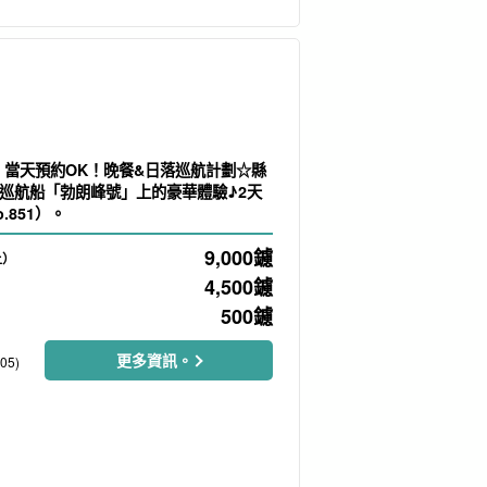
時] 當天預約OK！晚餐&日落巡航計劃☆縣
巡航船「勃朗峰號」上的豪華體驗♪2天
.851）。
9,000
鑢
上）
4,500
鑢
500
鑢
更多資訊。
05)