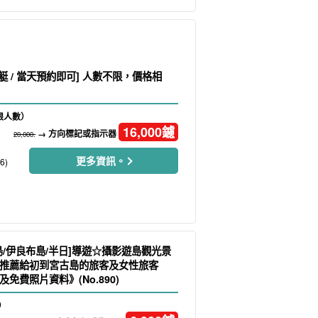
遊艇 / 當天預約即可] 人數不限，價格相
不限人數）
16,000
鑢
→ 方向標記或指示器
20,000.
更多資訊。
6)
島/伊良布島/半日]導遊☆攝影遊島觀光景
推薦給初到宮古島的旅客及女性旅客
免費照片資料》(No.890)
）