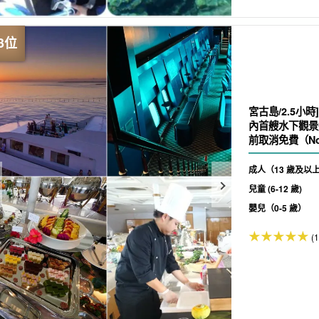
宮古島/2.5小
內首艘水下觀景
前取消免費（No
成人（13 歲及以
兒童 (6-12 歲)
嬰兒（0-5 歲）
(1