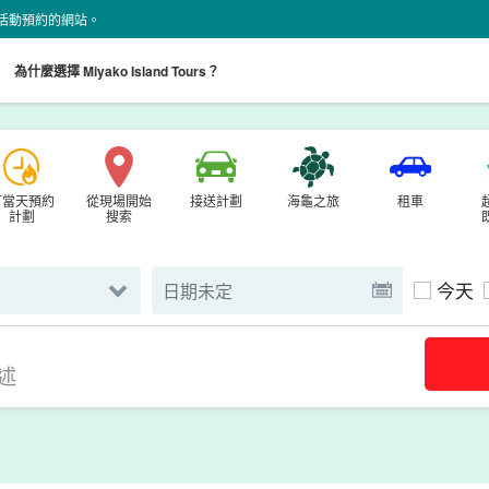
land 活動預約的網站。
。
為什麼選擇 Miyako Island Tours？
可當天預約
從現場開始
接送計劃
海龜之旅
租車
計劃
搜索
今天
述