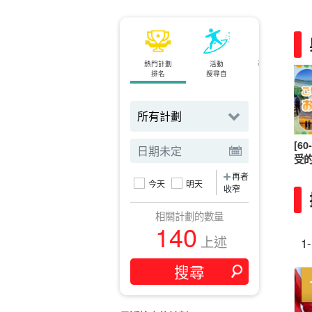
熱門計劃
活動
可當天預約
排名
搜尋自
計劃
[6
受
再者
今天
明天
收窄
相關計劃的數量
140
上述
1