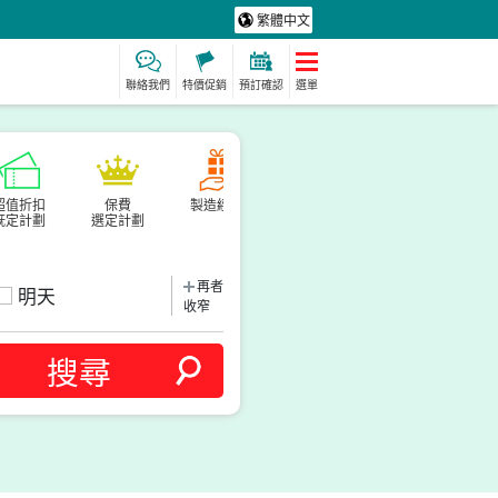
繁體中文
聯絡我們
特價促銷
預訂確認
選單
超值折扣
保費
製造經驗
保母
水療及放鬆
既定計劃
選定計劃
動詞
再者
明天
收窄