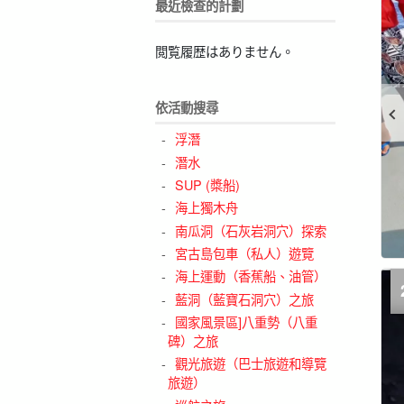
最近檢查的計劃
閲覧履歴はありません。
依活動搜尋
浮潛
潛水
SUP (槳船)
海上獨木舟
南瓜洞（石灰岩洞穴）探索
宮古島包車（私人）遊覽
海上運動（香蕉船、油管）
藍洞（藍寶石洞穴）之旅
國家風景區]八重勢（八重
碑）之旅
觀光旅遊（巴士旅遊和導覽
旅遊）