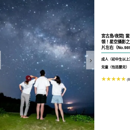
宮古島/夜間]
領！星空攝影之
片左右（No.98
成人（初中生以上
兒童（包括嬰兒）
(8