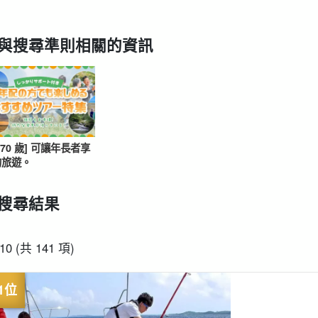
與搜尋準則相關的資訊
從現場開始
接送計劃
海龜之旅
租車
超值折扣
搜索
既定計劃
選
0-70 歲] 可讓年長者享
的旅遊。
搜尋結果
-10 (共 141 項)