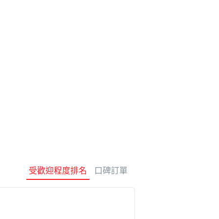
保費
製造經驗
保母
水療及放鬆
定計劃
動詞
受歡迎程度排名
口碑訂單