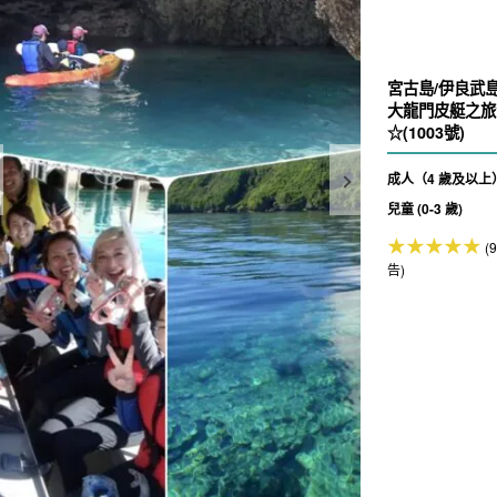
宮古島/伊良武
大龍門皮艇之旅
☆(1003號)
成人（4 歲及以上
兒童 (0-3 歲)
(
告)