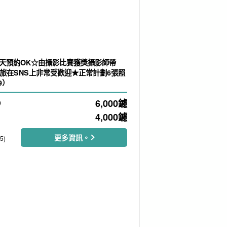
 當天預約OK☆由攝影比賽獲獎攝影師帶
旅在SNS上非常受歡迎★正常計劃6張照
9）
6,000
鑢
）
4,000
鑢
更多資訊。
5)