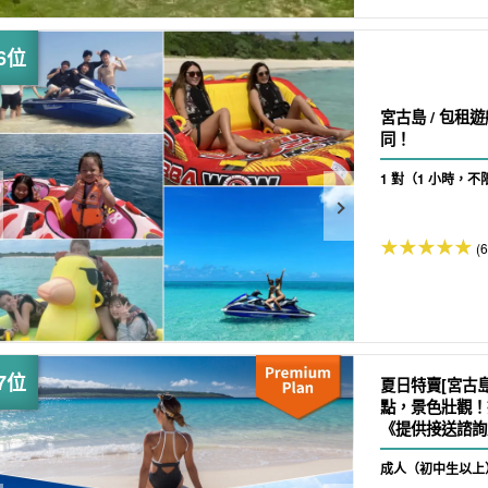
宮古島 / 包租
同！
1 對（1 小時，
(6
夏日特賣[宮古
點，景色壯觀！
《提供接送諮詢及
成人（初中生以上