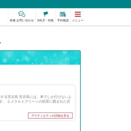
各種 お問い合わせ
SALE・特集
予約確認
メニュー
-
ミアム
ものづくり体験
ベビーシッター
スパ&リラク
プラン
ゼーション
旅する宮古島 宮古島には、車でしか行けないよ
す。 エメラルドグリーンの絶景に囲まれた宮
アクティビティの詳細を見る