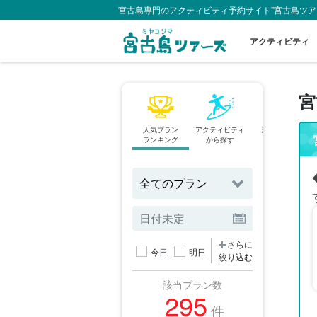
宮古島専門のアクティビティ予約サイト"宮古島ツア
アクティビティ
宮
人気プラン
アクティビティ
当日予約OK
ランキング
から探す
プラン
さらに
今日
明日
絞り込む
該当プラン数
295
件