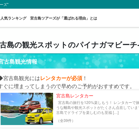
ーズ"
人気ランキング
宮古島ツアーズが「選ばれる理由」とは
古島の観光スポットのパイナガマビーチ
スポットから
送迎付きプラン
ウミガメツアー
レンタカー
お得な割引
プレ
宮古島観光情報
探す
セットプラン
厳選
◆宮古島観光には
レンタカーが必須
！
すぐに埋まってしまうので早めのご予約がおすすめです。
宮古島レンタカー
宮古島の旅行を120%楽しもう！ レンタカーで
うな離島や観光スポットがたくさん点在していま
古島でドライブを楽しむのも至福 […]
（全39件）