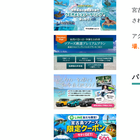
宮
さ
ア
場
パ