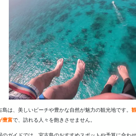
4.2.
新鮮な海の幸！ おすすめの海鮮料理と食堂
4.3.
ローカルスイーツとカフェでひと休み
.
宮古島旅行の予算ガイド 費用別プランで最適な旅行を作
5.1.
1. 宮古島旅行の平均費用をチェック！
5.2.
2. 旅行をお得にするための節約術とコツ
5.3.
3. 高級ホテル＆リゾート 贅沢な滞在を満喫するた
.
宮古島旅行がつまらない？ と感じないために気をつけた
6.1.
1. 観光スポット選びに失敗しない！
6.2.
2. 旅行中の天候に備えて準備万端に
.
まとめ
古島は、美しいビーチや豊かな自然が魅力の観光地です。
が豊富
で、訪れる人々を飽きさせません。
回のガイドでは、宮古島のおすすめスポットや予算に合わ