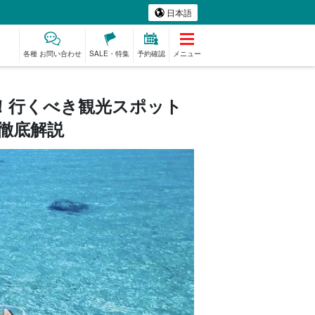
日本語
各種 お問い合わせ
SALE・特集
予約確認
メニュー
！行くべき観光スポット
徹底解説
ミアム
ものづくり体験
ベビーシッター
スパ&リラク
プラン
ゼーション