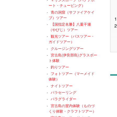
ート・チュービング）
青の洞窟（サファイアケイ
ブ）ツアー
1
【国指定名勝】八重干瀬
2
（やびじ）ツアー
観光ツアー（バスツアー・
ガイドツアー）
クルージングツアー
宮古島(伊良部島)グラスボー
ト体験
3
釣りツアー
フォトツアー（マーメイド
体験）
ナイトツアー
パラセーリング
パラグライダー
宮古島の室内体験（ものづ
4
くり体験・クラフトツアー）