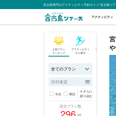
宮古島専門のアクティビティ予約サイト"宮古島ツア
アクティビティ
宮
や
人気プラン
アクティビティ
当日予約OK
ランキング
から探す
プラン
さらに
今日
明日
絞り込む
該当プラン数
296
件