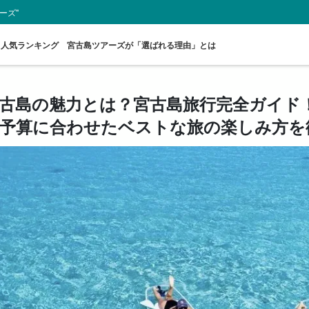
ーズ"
人気ランキング
宮古島ツアーズが「選ばれる理由」とは
古島の魅力とは？宮古島旅行完全ガイド
予算に合わせたベストな旅の楽しみ方を
スポットから
送迎付きプラン
ウミガメツアー
レンタカー
お得な割引
プレ
探す
セットプラン
厳選