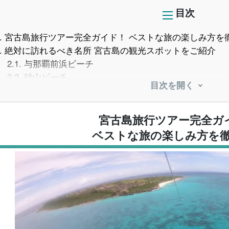
目次
.
宮古島旅行ツアー完全ガイド！ ベストな旅の楽しみ方を
.
絶対に訪れるべき名所 宮古島の観光スポットをご紹介
2.1.
与那覇前浜ビーチ
2.2.
砂山ビーチ
目次を開く
2.3.
伊良部大橋
2.4.
保良泉ビーチ（パンプキンホール）
2.5.
西平安名岬
宮古島旅行ツアー完全ガ
.
宮古島で楽しむおすすめアクティビティ
ベストな旅の楽しみ方を
3.1.
SUP
3.2.
カヤック（カヌー）
3.3.
シュノーケリング
3.4.
ダイビング
3.5.
パンプキン鍾乳洞探検
.
宮古島の美味しい食べ物 絶対食べるべきグルメガイド！
4.1.
宮古島名物「宮古そば」を楽しむ