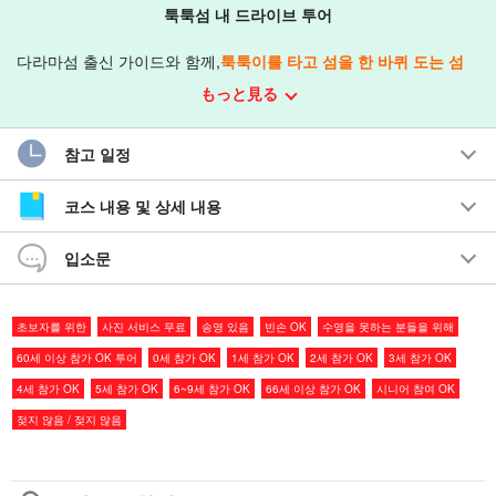
툭툭섬 내 드라이브 투어
다라마섬 출신 가이드와 함께,
툭툭이를 타고 섬을 한 바퀴 도는 섬
관광 투어
입니다.
もっと見る
후루사토 해변공원과 전망대, 오타케와 오아카기, 후쿠기 가로수길
참고 일정
과 취락 지역 등 다라마섬만의 명소를 단시간에 효율적으로 돌아볼
수 있다.
코스 내용 및 상세 내용
사진도 찍을 수 있어 개방감 넘치는 섬에서의 시간을 그대로 추억으
입소문
로 간직할 수 있다.
초보자를 위한
사진 서비스 무료
송영 있음
빈손 OK
수영을 못하는 분들을 위해
추천 포인트
60세 이상 참가 OK 투어
0세 참가 OK
1세 참가 OK
2세 참가 OK
3세 참가 OK
툭툭이를 타고 다라마 섬을 둘러보는 섬 관광
4세 참가 OK
5세 참가 OK
6~9세 참가 OK
66세 이상 참가 OK
시니어 참여 OK
다라마항・공항・숙박지로부터
송영 OK
젖지 않음 / 젖지 않음
투어 중 추억을 남길 수 있어 기쁘다.
사진 데이터 포함
미야코지마에서 페리 & 비행기를 타고
당일치기 참가 OK
◆
0세~OK
소수정예로 가족 단위의 손님들에게도 추천합니다.