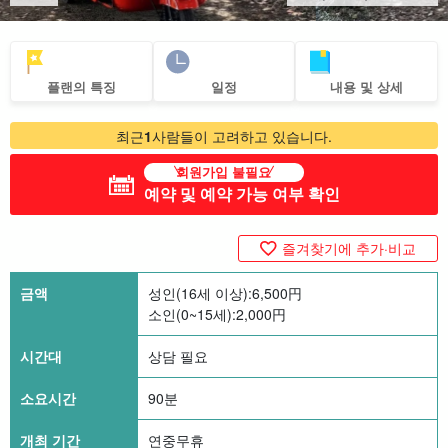
플랜의 특징
일정
내용 및 상세
최근
1
사람들이 고려하고 있습니다.
회원가입 불필요
예약 및 예약 가능 여부 확인
즐겨찾기에 추가·비교
금액
성인(16세 이상):
6,500
円
소인(0~15세):
2,000
円
시간대
상담 필요
소요시간
90분
개최 기간
연중무휴