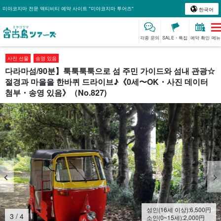
미야코지마 전문 액티비티 예약 사이트 "미야코지마 투어즈"
한국어
각종 문의
SALE・특집
예약 확인
메뉴
사진 선물
송영 있음
다라마섬/90분】툭툭툭툭으로 섬 주민 가이드와 섬내 관광☆
절경과 마을을 한바퀴 드라이브♪《0세〜OK・사진 데이터
첨부・송영 있음》（No.827)
성인(16세 이상):
6,500
円
4
/
4
소인(0~15세):
2,000
円