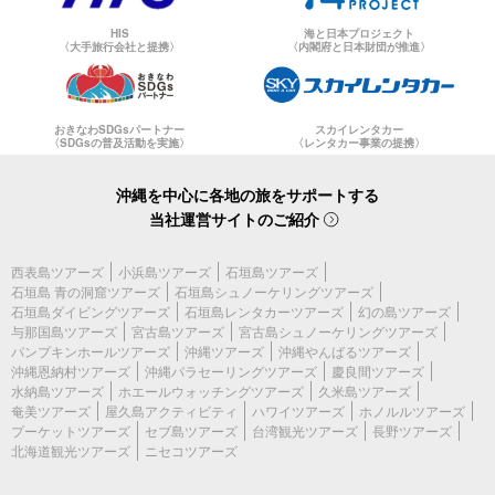
HIS
海と日本プロジェクト
〈大手旅行会社と提携〉
〈内閣府と日本財団が推進〉
おきなわSDGsパートナー
スカイレンタカー
〈SDGsの普及活動を実施〉
〈レンタカー事業の提携〉
沖縄を中心に各地の旅をサポートする
当社運営サイトのご紹介
西表島ツアーズ
小浜島ツアーズ
石垣島ツアーズ
石垣島 青の洞窟ツアーズ
石垣島シュノーケリングツアーズ
石垣島ダイビングツアーズ
石垣島レンタカーツアーズ
幻の島ツアーズ
与那国島ツアーズ
宮古島ツアーズ
宮古島シュノーケリングツアーズ
パンプキンホールツアーズ
沖縄ツアーズ
沖縄やんばるツアーズ
沖縄恩納村ツアーズ
沖縄パラセーリングツアーズ
慶良間ツアーズ
水納島ツアーズ
ホエールウォッチングツアーズ
久米島ツアーズ
奄美ツアーズ
屋久島アクティビティ
ハワイツアーズ
ホノルルツアーズ
プーケットツアーズ
セブ島ツアーズ
台湾観光ツアーズ
長野ツアーズ
北海道観光ツアーズ
ニセコツアーズ