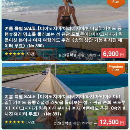
활에 대한 생생한 이야기를 곁들여 안내해 드립니다.
가이드북에 소개되지 않은 현지 명소와 섬 사람만이 알고 있는 에피
소드를 많이 들을 수 있는 것이 이 투어의 묘미다!
여름 특별 SALE【미야코지마/이라베지마/반나절】가이드 동
행☆절경 명소를 둘러보는 섬 관광 포토투어! 미야코지마가 처
음이신 분이나 여자 여행에도 추천《송영 상담 가능 & 사진 데
이터 무료》(No.890)
6,900
(53건)
円
성인(중학생 이상)
→
7,900엔
여름 특별 SALE【미야코지마/이라베지마/라시마/키마지마/1
일】가이드 동행☆절경 스팟을 둘러보는 섬내 관광 순회 포토투
어! 미야코지마가 처음이신 분이나 여자 여행에도 추천《송영 &
사진 데이터 무료》（No.891)
12,500
(32건)
円
성인(중학생 이상)
→
13,500엔