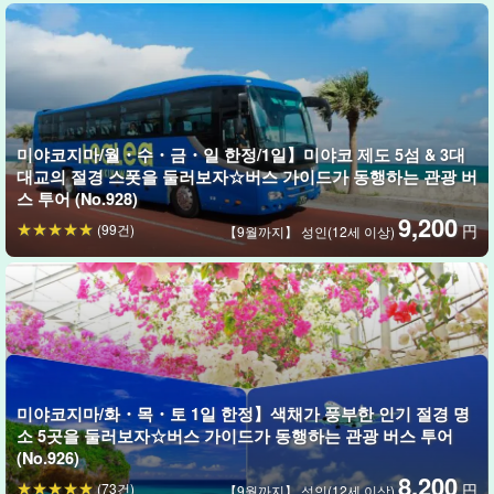
0세부터 OK! 미야코지마에서 당일치기 OK!
송영서비스로 편하게 참가
대상 연령은 0~100세
어린 자녀를 동반한 가족부터 시니어까지 안심
하고 참가할 수 있는 친절한 내용◎.
미야코지마/월・수・금・일 한정/1일】미야코 제도 5섬 & 3대
미야코섬에서 페리 등을 이용하여,
당일치기로도 부담 없이 참가할
대교의 절경 스폿을 둘러보자☆버스 가이드가 동행하는 관광 버
수 있다
이 투어의 가장 큰 매력입니다.
스 투어 (No.928)
9,200
(99건)
円
【9월까지】 성인(12세 이상)
다라마항・다라마공항, 섬 내 숙박시설 등에서의
송영도 OK
따라서
땅勘이 없어도 이동에 대한 걱정 없이 툭툭이 관광을 즐길 수 있다.
⬇︎ 다른 추천 플랜은 여기⬇︎
다라마섬/1일】섬내 포토투어 & 전동킥보드 & 다라마식
BBQ☆시마츄 가이드와 함께 섬 전체를 만끽하자! 《사
진 데이터 포함・식사 포함》(No.1006)
開始時間10:30~21:00
미야코지마/화・목・토 1일 한정】색채가 풍부한 인기 절경 명
필요한 시간약 11시간
소 5곳을 둘러보자☆버스 가이드가 동행하는 관광 버스 투어
18,500엔
(No.926)
8,200
(73건)
円
【9월까지】 성인(12세 이상)