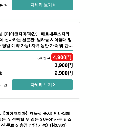
자세히 보기
194건)
세일【미야코지마/야간】 페르세우스자리
이 선사하는 천문관! 밤하늘 & 아열대 정
 당일 예약 가능! 자녀 동반 가족 및 단체
o.916)
4,900
円
→
5,900엔
3,900
円
2,900
円
)
자세히 보기
80건)
LE【미야코지마】효율성 중시! 반나절에
는 ☆ 선택할 수 있는 SUPor 카누 & 스
 무료 & 송영 상담 가능》(No.935)