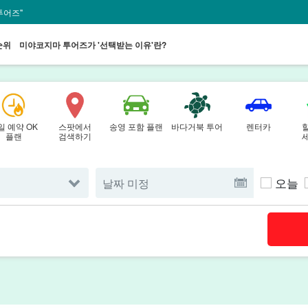
투어즈"
순위
미야코지마 투어즈가 '선택받는 이유'란?
일 예약 OK
스팟에서
송영 포함 플랜
바다거북 투어
렌터카
플랜
검색하기
오늘