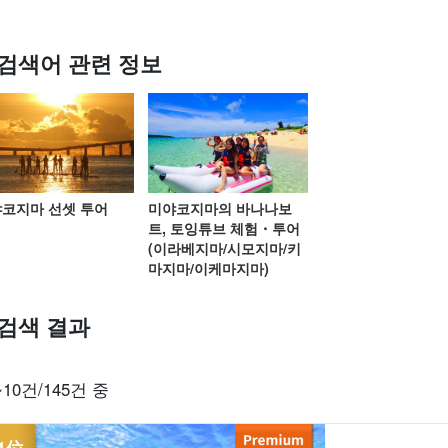
검색어 관련 정보
스팟에서
송영 포함 플랜
바다거북 투어
렌터카
할인 혜택
프
검색하기
세트 플랜
엄선
코지마 선셋 투어
미야코지마의 바나나보
트, 토잉튜브 체험・투어
(이라베지마/시모지마/키
마지마/이케마지마)
검색 결과
~10건/145건 중