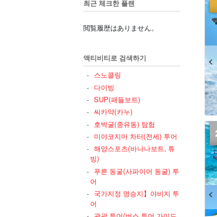
최근 체크한 플랜
閲覧履歴はありません。
액티비티로 검색하기
스노클링
다이빙
SUP(패들보트)
씨카약(카누)
호박굴(종유동) 탐험
미야코지마 차터(전세) 투어
해양스포츠(바나나보트, 튜
빙)
푸른 동굴(사파이어 동굴) 투
어
국가지정 명승지】야비지 투
어
관광 투어(버스 투어 가이드