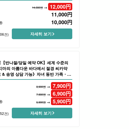
12,000
円
→
14,000엔
11,000
円
10,000
円
)
자세히 보기
106건)
LE【반나절/당일 예약 OK】세계 수준의
지마의 아름다운 바다에서 절경 씨카약
 & 송영 상담 가능》자녀 동반 가족・단
933)
7,900
円
→
8,900엔
6,900
円
→
7,900엔
5,900
円
)
→
6,900엔
자세히 보기
152건)