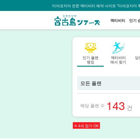
미야코지마 전문 액티비티 예약 사이트 "미야코지마 
액티비티
인기 
인기 플랜
액티비티
당
랭킹
에서 찾기
143
해당 플랜 수
건
✕ 4세 참가 OK