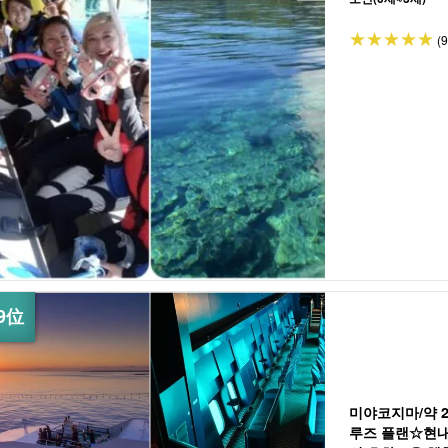
(
미야코지마/약 2
루즈 플랜☆현내