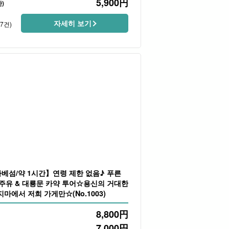
5,900
円
)
자세히 보기
67건)
베섬/약 1시간】연령 제한 없음♪ 푸른
 주유 & 대룡문 카약 투어☆용신의 거대한
마에서 저희 가게만☆(No.1003)
8,800
円
7,000
円