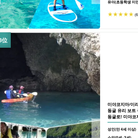
유아(초등학생 미만
(
미야코지마/이라
동굴 유리 보트
동굴로! 미야코지
성인(만 4세 이상)
소인(0세~3세)