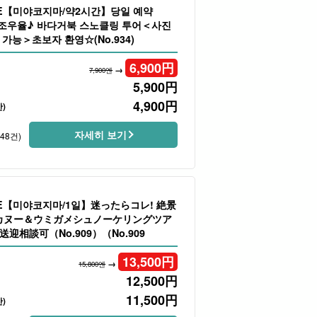
LE【미야코지마/약2시간】당일 예약
조우율♪ 바다거북 스노클링 투어＜사진
가능＞초보자 환영☆(No.934)
6,900
円
→
7,900엔
5,900
円
4,900
円
)
자세히 보기
248건)
LE【미야코지마/1일】迷ったらコレ! 絶景
/カヌー＆ウミガメシュノーケリングツア
迎相談可（No.909）（No.909
13,500
円
→
15,800엔
12,500
円
11,500
円
)