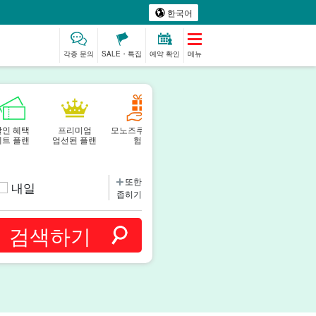
한국어
각종 문의
SALE・특집
예약 확인
메뉴
할인 혜택
프리미엄
모노즈쿠리 체
베이비시터
스파 & 릴랙스
세트 플랜
엄선된 플랜
험
제션
또한
내일
좁히기