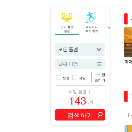
인기 플랜
액티비티
당일 예약 OK
랭킹
에서 찾기
플랜
미야
또한
오늘
내일
좁히기
해당 플랜 수
143
건
1