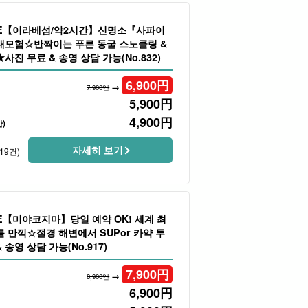
LE【이라베섬/약2시간】신명소『사파이
대모험☆반짝이는 푸른 동굴 스노클링 &
사진 무료 & 송영 상담 가능(No.832)
6,900
円
→
7,900엔
5,900
円
4,900
円
)
자세히 보기
19건)
E【미야코지마】당일 예약 OK! 세계 최
 만끽☆절경 해변에서 SUPor 카약 투
송영 상담 가능(No.917)
7,900
円
→
8,900엔
6,900
円