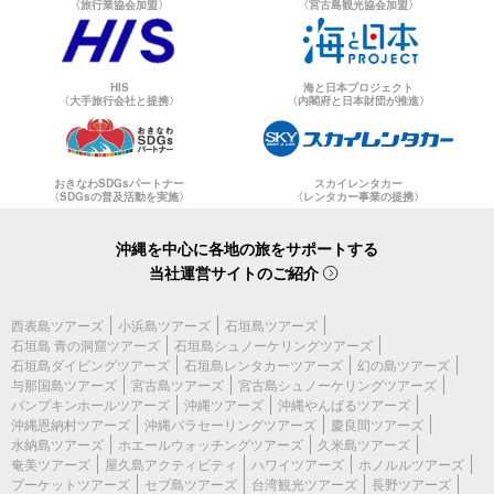
〈旅行業協会加盟〉
〈宮古島観光協会加盟〉
HIS
海と日本プロジェクト
〈大手旅行会社と提携〉
〈内閣府と日本財団が推進〉
おきなわSDGsパートナー
スカイレンタカー
〈SDGsの普及活動を実施〉
〈レンタカー事業の提携〉
沖縄を中心に各地の旅をサポートする
当社運営サイトのご紹介
西表島ツアーズ
小浜島ツアーズ
石垣島ツアーズ
石垣島 青の洞窟ツアーズ
石垣島シュノーケリングツアーズ
石垣島ダイビングツアーズ
石垣島レンタカーツアーズ
幻の島ツアーズ
与那国島ツアーズ
宮古島ツアーズ
宮古島シュノーケリングツアーズ
パンプキンホールツアーズ
沖縄ツアーズ
沖縄やんばるツアーズ
沖縄恩納村ツアーズ
沖縄パラセーリングツアーズ
慶良間ツアーズ
水納島ツアーズ
ホエールウォッチングツアーズ
久米島ツアーズ
奄美ツアーズ
屋久島アクティビティ
ハワイツアーズ
ホノルルツアーズ
プーケットツアーズ
セブ島ツアーズ
台湾観光ツアーズ
長野ツアーズ