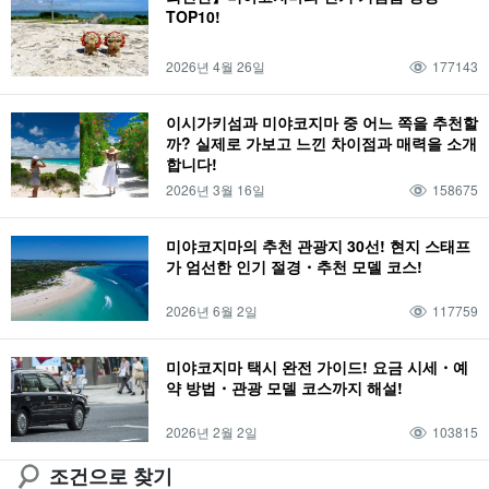
TOP10!
미야코지마 온천
생물
낚시
스카이스포츠
차터
페리
시기라 온천
식물
해양 스포츠
八重干瀬
이라부 섬
미야코지마 해중공원
2026년 4월 26일
177143
드라이브 코스
슈퍼
나이트 투어
푸른 동굴
삼각점
이시가키섬
한 바퀴
편의점
카누
호박 홀
아사히
라마섬
맹그로브
다이빙
이시가키섬과 미야코지마 중 어느 쪽을 추천할
까? 실제로 가보고 느낀 차이점과 매력을 소개
가족여행
선라이즈
이케마지마
시마지리 맹그로브
절경
스노클링
합니다!
SUP
일출
시모지시마
가와만 맹그로브
체험기
단체 여행
2026년 3월 16일
158675
미야코지마의 이른 아침
미야코지마 종유동
오카미지마
태풍
미야코지마의 추천 관광지 30선! 현지 스태프
가 엄선한 인기 절경・추천 모델 코스!
2026년 6월 2일
117759
미야코지마 택시 완전 가이드! 요금 시세・예
약 방법・관광 모델 코스까지 해설!
2026년 2월 2일
103815
조건으로 찾기