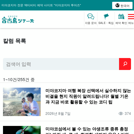
미야코지마 전문 액티비티 예약 사이트 "미야코지마 투어즈"
한국어
각종 문의
SALE・특집
예약 확인
메뉴
칼럼 목록
1~10건/255건 중
미야코지마 여행 복장 선택에서 실수하지 않는
비결을 현지 직원이 알려드립니다! 월별 기온
과 지금 바로 활용할 수 있는 코디 팁
2026년 8월 7일
374
미야코섬에서 볼 수 있는 야생조류 종류 총정