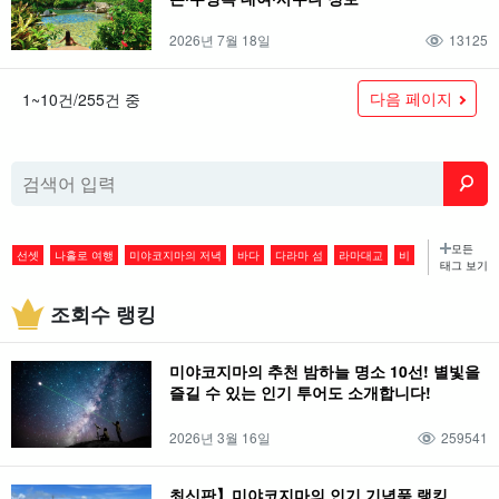
2026년 7월 18일
13125
다음 페이지
1~10건/255건 중
모든
선셋
나홀로 여행
미야코지마의 저녁
바다
다라마 섬
라마대교
비
태그 보기
여자 여행
미야코지마의 봄방학
개천절
미즈노시마
이라베 대교
생물
조회수 랭킹
겨울
실버위크
반나절 투어
미야코 공항
이케마대교
밤
가을
미야코지마
해변
시모지 공항
스노클링
커플
여름
야자게
야경
미야코지마의 추천 밤하늘 명소 10선! 별빛을
미야코지마 공항
스노클링
관광명소
봄
일몰
별
장마
즐길 수 있는 인기 투어도 소개합니다!
스노클링 명소
요약
외딴섬
석양
야간 관광
중원종유동
2026년 3월 16일
259541
스노클링 명소
드라이브
액티비티
별이 빛나는 하늘
산호
보양천 종유동
물고기
글래스 보트
관광
크루징
미야코지마 마모루 군
최신판】미야코지마의 인기 기념품 랭킹