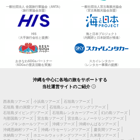
一般社団法人 全国旅行業協会（ANTA）
一般社団法人宮古島観光協会
〈旅行業協会加盟〉
〈宮古島観光協会加盟〉
HIS
海と日本プロジェクト
〈大手旅行会社と提携〉
〈内閣府と日本財団が推進〉
おきなわSDGsパートナー
スカイレンタカー
〈SDGsの普及活動を実施〉
〈レンタカー事業の提携〉
沖縄を中心に各地の旅をサポートする
当社運営サイトのご紹介
西表島ツアーズ
小浜島ツアーズ
石垣島ツアーズ
石垣島 青の洞窟ツアーズ
石垣島シュノーケリングツアーズ
石垣島ダイビングツアーズ
石垣島レンタカーツアーズ
幻の島ツアーズ
与那国島ツアーズ
宮古島ツアーズ
宮古島シュノーケリングツアーズ
パンプキンホールツアーズ
沖縄ツアーズ
沖縄やんばるツアーズ
沖縄恩納村ツアーズ
沖縄パラセーリングツアーズ
慶良間ツアーズ
水納島ツアーズ
ホエールウォッチングツアーズ
久米島ツアーズ