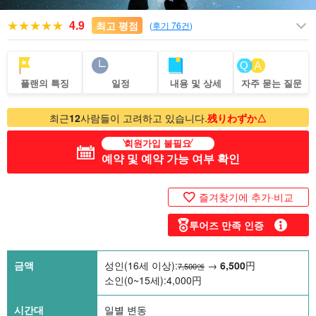
4.9
최고 평점
(
후기 76건
)
플랜의 특징
일정
내용 및 상세
자주 묻는 질문
최근
12
사람들이 고려하고 있습니다.
残りわずか△
회원가입 불필요
예약 및 예약 가능 여부 확인
즐겨찾기에 추가·비교
투어즈 만족 인증
금액
성인(16세 이상):
→
6,500
円
7,500엔
소인(0~15세):
4,000
円
시간대
일별 변동