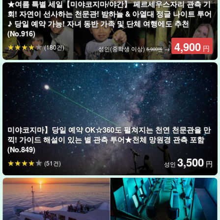
★여름 특별 세일【미야코지마/야간】 페르세우스자리 관측 기
기억에 남는 한 장의 사진을 찍어보세요
회! 자연이 선사하는 천문관! 밤하늘 & 아열대 정글 나이트 투어
♪ 당일 예약 가능! 자녀 동반 가족 및 단체 여행에도 추천
낮에는 관광과 액티비티로 눈코 뜰 새 없이 바쁘고 피곤하지만, 이왕
(No.916)
4,900
왔으니 밤하늘의 별도 보고 싶다고 생각하는 분들에게 추천한다! 라
(180건)
円
성인(중학생 이상)
→
5,900엔
는 분들에게 추천합니다.
당일 예약 가능. 몇 장의 사진을 찍고 촬영 데이터는 나중에 메일이
나 SMS로 보내드립니다. 귀중한 미야코지마 체류에 번거로운 시간
을 들이지 않고 참가할 수 있습니다.
미야코지마】당일 예약 OK☆360도 펼쳐지는 천연 천문관을 만
끽! 가이드 해설이 있는 별 관측 투어★천체 망원경 관측 포함
(No.849)
3,500
(51건)
円
성인