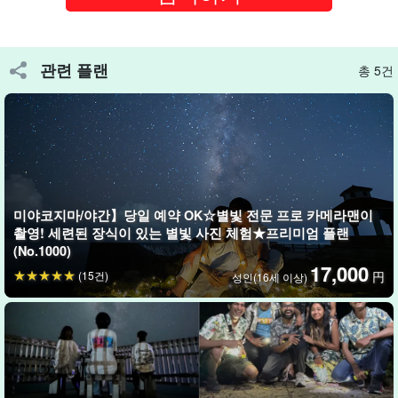
고감도, 어두운 곳에서도 예쁘게 완성되는 별빛 전용 SLR 카메라를
사용하면서 포즈가 익숙하지 않은 분들도 스트레스 없이 실패 없이
촬영할 수 있도록 도와드립니다.
관련 플랜
총 5건
맑은 공기 속에서 밤하늘의 별빛을 배경으로 멋진 사진을 찍을 수 있
습니다.
미야코지마/야간】당일 예약 OK☆별빛 전문 프로 카메라맨이
촬영! 세련된 장식이 있는 별빛 사진 체험★프리미엄 플랜
(No.1000)
17,000
(15건)
円
성인(16세 이상)