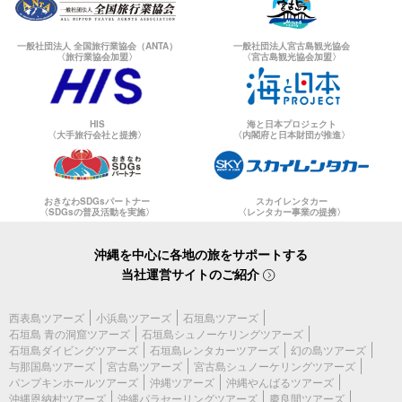
一般社団法人 全国旅行業協会（ANTA）
一般社団法人宮古島観光協会
〈旅行業協会加盟〉
〈宮古島観光協会加盟〉
HIS
海と日本プロジェクト
〈大手旅行会社と提携〉
〈内閣府と日本財団が推進〉
おきなわSDGsパートナー
スカイレンタカー
〈SDGsの普及活動を実施〉
〈レンタカー事業の提携〉
沖縄を中心に各地の旅をサポートする
当社運営サイトのご紹介
西表島ツアーズ
小浜島ツアーズ
石垣島ツアーズ
石垣島 青の洞窟ツアーズ
石垣島シュノーケリングツアーズ
石垣島ダイビングツアーズ
石垣島レンタカーツアーズ
幻の島ツアーズ
与那国島ツアーズ
宮古島ツアーズ
宮古島シュノーケリングツアーズ
パンプキンホールツアーズ
沖縄ツアーズ
沖縄やんばるツアーズ
沖縄恩納村ツアーズ
沖縄パラセーリングツアーズ
慶良間ツアーズ