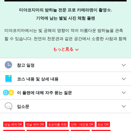
미야코지마의 밤하늘 전문 프로 카메라맨이 촬영☆.
기억에 남는 별빛 사진 체험 플랜
미야코지마에서는 빛 공해의 영향이 적어 아름다운 밤하늘을 관측
할 수 있습니다. 천연의 천문관과 같은 공간에서 소중한 사람과 함께
별을 감상해 보는 것은 어떨까요?
もっと見る
미야코지마는 4월~10월말의 여름에
'은하수'와 11월~3월 말 겨울의
참고 일정
'오리온자리', 그리고 일본에서도 손꼽히는 남십자성을 관측할 수 있
는 흔치 않은 장소이다!
코스 내용 및 상세 내용
추천 포인트
이 플랜에 대해 자주 묻는 질문
◆
별빛 전용 SLR 카메라
촬영
입소문
촬영 데이터는 추후 메일로 수령 가능
별빛 전문 프로가 최적의 촬영을 안내해 드립니다.
남십자성 등 귀중한 별을 관측할 수 있다.
당일 예약 OK
전날 예약 OK
초보자를 위한
단체・대인원 OK
빈손 OK
◆
당일 예약 OK!
빈손으로 간편하게 참여 가능