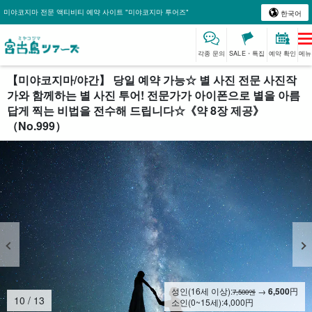
미야코지마 전문 액티비티 예약 사이트 "미야코지마 투어즈"
한국어
각종 문의
SALE・특집
예약 확인
메뉴
【미야코지마/야간】 당일 예약 가능☆ 별 사진 전문 사진작
가와 함께하는 별 사진 투어! 전문가가 아이폰으로 별을 아름
답게 찍는 비법을 전수해 드립니다☆《약 8장 제공》
（No.999）
성인(16세 이상):
→
6,500
円
7,500엔
10
/
13
소인(0~15세):
4,000
円