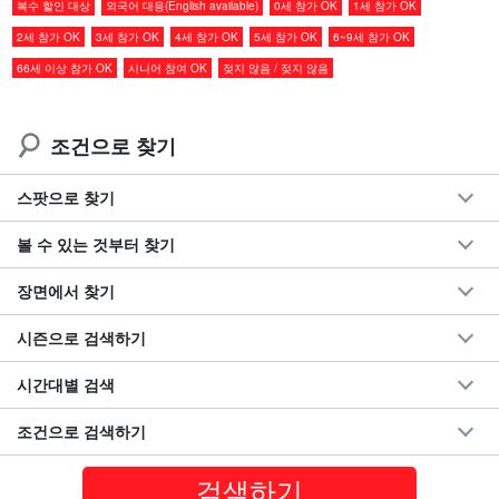
복수 할인 대상
외국어 대응(English available)
0세 참가 OK
1세 참가 OK
2세 참가 OK
3세 참가 OK
4세 참가 OK
5세 참가 OK
6~9세 참가 OK
66세 이상 참가 OK
시니어 참여 OK
젖지 않음 / 젖지 않음
조건으로 찾기
스팟으로 찾기
볼 수 있는 것부터 찾기
장면에서 찾기
시즌으로 검색하기
시간대별 검색
전문 별빛 전문 사진작가가 촬영한다!
조건으로 검색하기
전문 별빛 전문 사진작가
의 지식과 경험을 바탕으로 당일 날씨와 하
늘 상태를 고려하여 최적의 시간과 장소를 안내해 드립니다.