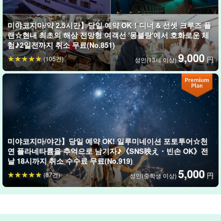
미야코지마/약 2.5시간】당일 예약 OK！디너 & 선셋 크루즈 플
랜☆현내 최초의 해상 전망형 여객선 '몽블랑'에서 호화로운 체
험♪2일전까지 취소 무료(No.851)
9,000
(105건)
円
성인(13세 이상)
미야코지마/야간】당일 예약 OK! 일루미네이션 포토투어☆천
연 플라네타륨을 추억으로 남기자♪《SNS映え・빈손 OK》전
날 18시까지 취소 수수료 무료(No.919)
5,000
(87건)
円
성인(중학생 이상)