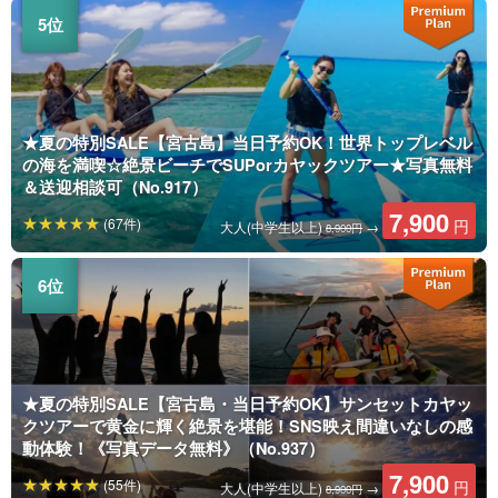
★夏の特別SALE【宮古島】当日予約OK！世界トップレベル
の海を満喫☆絶景ビーチでSUPorカヤックツアー★写真無料
＆送迎相談可（No.917）
7,900
(67件)
円
大人(中学生以上)
→
8,900円
★夏の特別SALE【宮古島・当日予約OK】サンセットカヤッ
クツアーで黄金に輝く絶景を堪能！SNS映え間違いなしの感
動体験！《写真データ無料》（No.937）
7,900
(55件)
円
大人(中学生以上)
→
8,900円