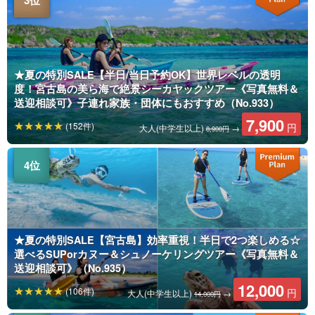
★夏の特別SALE【半日/当日予約OK】世界レベルの透明
度！宮古島の美ら海で絶景シーカヤックツアー《写真無料＆
送迎相談可》子連れ家族・団体にもおすすめ（No.933）
7,900
(152件)
円
大人(中学生以上)
→
8,900円
★夏の特別SALE【宮古島】効率重視！半日で2つ楽しめる☆
選べるSUPorカヌー＆シュノーケリングツアー《写真無料＆
送迎相談可》（No.935）
12,000
(106件)
円
大人(中学生以上)
→
14,000円