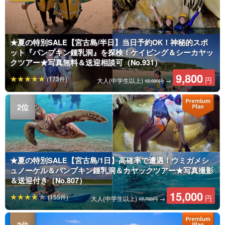
★夏の特別SALE【宮古島/半日】当日予約OK！神秘的スポ
ット『パンプキン鍾乳洞』を探検！ケイビング＆シーカヤッ
クツアー★写真無料＆送迎相談可（No.931）
9,800
(173件)
円
大人(中学生以上)
→
12,000円
★夏の特別SALE【宮古島/1日】高確率で遭遇！ウミガメシ
ュノーケル＆パンプキン鍾乳洞＆カヤックツアー★写真撮影
＆送迎付き（No.807）
15,000
(155件)
円
大人(中学生以上)
→
17,700円