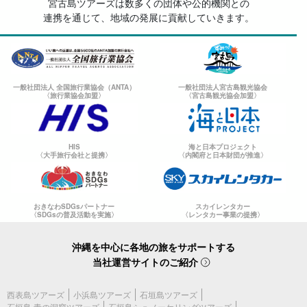
宮古島ツアーズは数多くの団体や公的機関との
連携を通じて、地域の発展に貢献していきます。
一般社団法人 全国旅行業協会（ANTA）
一般社団法人宮古島観光協会
〈旅行業協会加盟〉
〈宮古島観光協会加盟〉
HIS
海と日本プロジェクト
〈大手旅行会社と提携〉
〈内閣府と日本財団が推進〉
おきなわSDGsパートナー
スカイレンタカー
〈SDGsの普及活動を実施〉
〈レンタカー事業の提携〉
沖縄を中心に各地の旅をサポートする
当社運営サイトのご紹介
西表島ツアーズ
小浜島ツアーズ
石垣島ツアーズ
石垣島 青の洞窟ツアーズ
石垣島シュノーケリングツアーズ