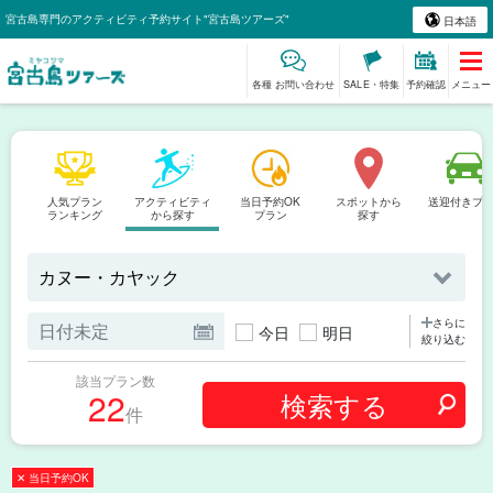
宮古島専門のアクティビティ予約サイト"宮古島ツアーズ"
日本語
各種 お問い合わせ
SALE・特集
予約確認
メニュー
人気プラン
アクティビティ
当日予約OK
スポットから
送迎付きプ
ランキング
から探す
プラン
探す
さらに
今日
明日
絞り込む
該当プラン数
22
件
✕ 当日予約OK