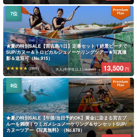
★夏の特別SALE【宮古島/1日】定番セット！絶景ビーチで
SUP/カヌー＆トロピカルシュノーケリングツアー★写真撮
影＆送迎可（No.915）
13,500
(29件)
円
大人(中学生以上)
→
15,800円
★夏の特別SALE【午後/当日予約OK】黄金に染まる宮古ブ
ルーを満喫！ウミガメシュノーケリング＆サンセットSUP/
カヌーツアー《写真無料》（No.878）