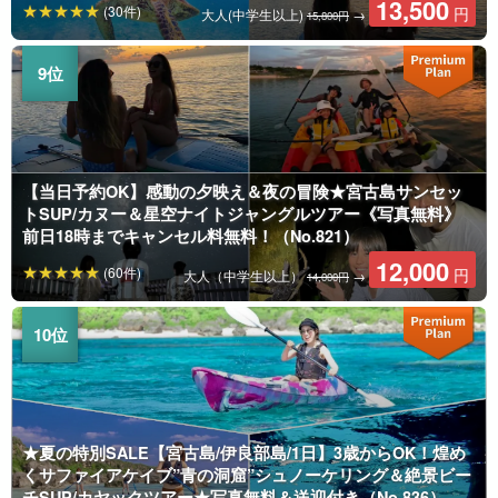
13,500
(30件)
円
大人(中学生以上)
→
15,800円
【当日予約OK】感動の夕映え＆夜の冒険★宮古島サンセッ
トSUP/カヌー＆星空ナイトジャングルツアー《写真無料》
前日18時までキャンセル料無料！（No.821）
12,000
(60件)
円
大人（中学生以上）
→
14,000円
★夏の特別SALE【宮古島/伊良部島/1日】3歳からOK！煌め
くサファイアケイブ”青の洞窟”シュノーケリング＆絶景ビー
チSUP/カヤックツアー★写真無料＆送迎付き（No.836）