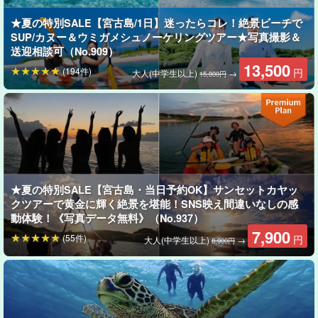
★夏の特別SALE【宮古島/1日】迷ったらコレ！絶景ビーチで
宮古島の海は、沖縄屈指の透明度！夕方の海はとても静かで、独
SUP/カヌー＆ウミガメシュノーケリングツアー★写真撮影＆
特な雰囲気が流れています。
送迎相談可（No.909）
13,500
(194件)
円
大人(中学生以上)
→
15,800円
★夏の特別SALE【宮古島・当日予約OK】サンセットカヤッ
クツアーで黄金に輝く絶景を堪能！SNS映え間違いなしの感
動体験！《写真データ無料》（No.937）
7,900
(55件)
円
大人(中学生以上)
→
8,900円
写真データ無料プレゼント