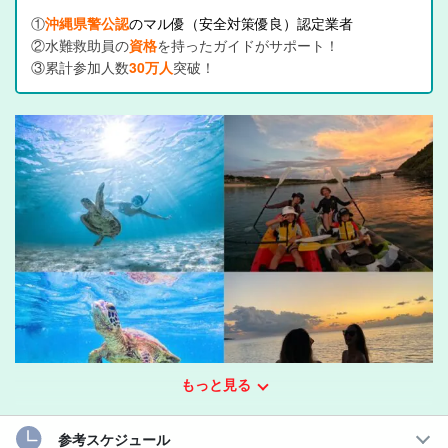
①
沖縄県警公認
のマル優（安全対策優良）認定業者
②水難救助員の
資格
を持ったガイドがサポート！
③累計参加人数
30万人
突破！
もっと見る
参考スケジュール