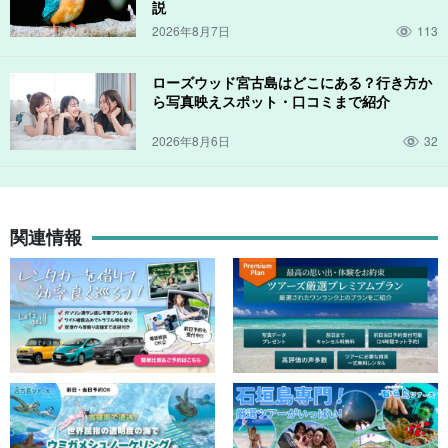
説
ガイドは全員が
水難救助員の資格
を保有しています。ゆっくり丁
2026年8月7日
113
寧にレクチャーいたしますので小さなお子様から泳ぎの苦手な方
までご参加大歓迎です！
ローズウッド宮古島はどこにある？行き方か
ら写真映えスポット・口コミまで紹介
2026年8月6日
32
関連情報