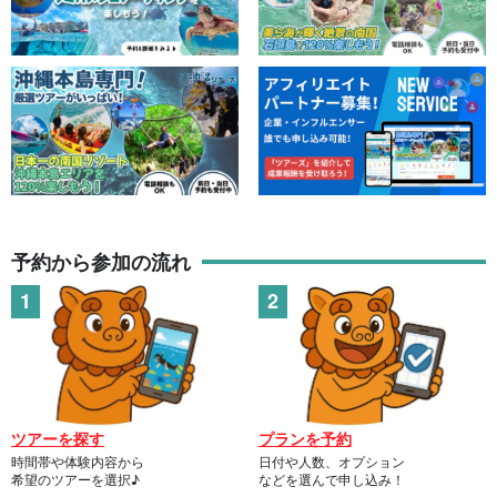
⬇︎シュノーケリングツアー単品はこちら
★夏の特別SALE【宮古島/約2時間】当日予約OK！驚
異の遭遇率♪ウミガメシュノーケリングツアー＜写真
無料＆送迎相談可＞初心者歓迎☆（No.934）
開始時間：8:30-10:00 / 10:30-12:00
13:30-15:00 / 15:30-17:00
所要時間：約2時間
→
6,900
円
7,900円
⬇︎サンセットSUPツアー単品はこちら
★夏の特別SALE【宮古島】当日予約OK！SNS映え間
違いなし絶景サンセットSUPツアー★初心者大歓迎
《写真データ無料》（No.936）
予約から参加の流れ
開始時間：17:30〜19:00
所要時間：約2時間
→
7,900
円
8,900円
⬇︎サンセットカヌーツアー単品はこちら
★夏の特別SALE【宮古島・当日予約OK】サンセット
カヤックツアーで黄金に輝く絶景を堪能！SNS映え間
違いなしの感動体験！《写真データ無料》（No.937）
開始時間：17:30-19:00
ツアーを探す
プランを予約
所要時間：約2時間
時間帯や体験内容から
日付や人数、オプション
→
7,900
円
8,900円
希望のツアーを選択♪
などを選んで申し込み！