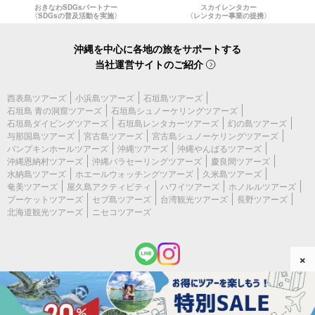
おきなわSDGsパートナー
スカイレンタカー
〈SDGsの普及活動を実施〉
〈レンタカー事業の提携〉
沖縄を中心に各地の旅をサポートする
当社運営サイトのご紹介
西表島ツアーズ
小浜島ツアーズ
石垣島ツアーズ
石垣島 青の洞窟ツアーズ
石垣島シュノーケリングツアーズ
石垣島ダイビングツアーズ
石垣島レンタカーツアーズ
幻の島ツアーズ
与那国島ツアーズ
宮古島ツアーズ
宮古島シュノーケリングツアーズ
パンプキンホールツアーズ
沖縄ツアーズ
沖縄やんばるツアーズ
沖縄恩納村ツアーズ
沖縄パラセーリングツアーズ
慶良間ツアーズ
水納島ツアーズ
ホエールウォッチングツアーズ
久米島ツアーズ
奄美ツアーズ
屋久島アクティビティ
ハワイツアーズ
ホノルルツアーズ
プーケットツアーズ
セブ島ツアーズ
台湾観光ツアーズ
長野ツアーズ
北海道観光ツアーズ
ニセコツアーズ
×
(c) 2026 宮古島ツアーズ All Rights Reserved.