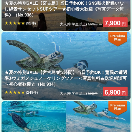
★夏の特別SALE【宮古島】当日予約OK！SNS映え間違いな
し絶景サンセットSUPツアー★初心者大歓迎《写真データ無
料》（No.936）
7,900
(92件)
円
大人(中学生以上)
→
8,900円
★夏の特別SALE【宮古島/約2時間】当日予約OK！驚異の遭遇
率♪ウミガメシュノーケリングツアー＜写真無料＆送迎相談可
＞初心者歓迎☆（No.934）
6,900
(248件)
円
大人(中学生以上)
→
7,900円
夕方の隙間時間を有効活用しよう！
はじめは座って、慣れてきたら立ってSUPを漕げば、想像以上に
スイスイ進む爽快感を感じられます！