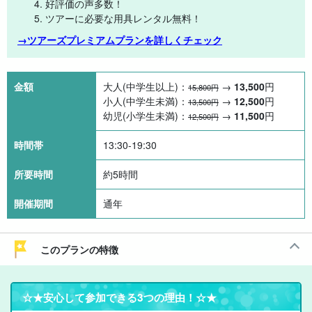
好評価の声多数！
ツアーに必要な用具レンタル無料！
→ツアーズプレミアムプランを詳しくチェック
金額
大人(中学生以上)：
→
13,500
円
15,800円
小人(中学生未満)：
→
12,500
円
13,500円
幼児(小学生未満)：
→
11,500
円
12,500円
時間帯
13:30-19:30
所要時間
約5時間
開催期間
通年
このプランの特徴
☆★
安心して参加できる3つの理由
！☆★