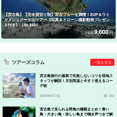
ツアー中はガイドが専用の防水カメラで皆様のお写真を撮影し、
データを無料でプレゼント致します！
【宮古島】【完全貸切り制】宮古ブルーを満喫！SUP＆ウミ
ガメシュノーケルツアー《写真＆ドローン撮影動画プレゼン
ト付き》（No.949）
9,600
円
1名様
ツアーズコラム
一覧を見る
宮古島旅行の服装で失敗しないコツを現地ス
タッフが解説！月別気温と今すぐ使えるコー
デ術
2026年8月7日
344
宮古島で見られる野鳥の種類まとめ！青い
ガイドがしっかりサポート
鳥・大きい鳥・珍しい鳥まで鳴き声つきで解