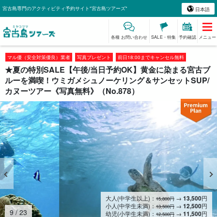
宮古島専門のアクティビティ予約サイト"宮古島ツアーズ"
日本語
各種 お問い合わせ
SALE・特集
予約確認
メニュー
マル優（安全対策優良）業者
写真プレゼント
前日18:00までキャンセル無料
★夏の特別SALE【午後/当日予約OK】黄金に染まる宮古ブ
ルーを満喫！ウミガメシュノーケリング＆サンセットSUP/
カヌーツアー《写真無料》（No.878）
大人(中学生以上)：
→
13,500
円
15,800円
小人(中学生未満)：
→
12,500
円
13,500円
10
/
23
幼児(小学生未満)：
→
11,500
円
12,500円