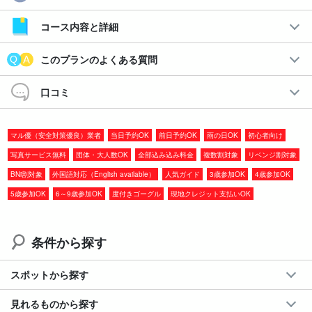
水平線に沈む夕日を眺めクルージング！
シュノーケリング＆サンセットSUPorカヌー
コース内容と詳細
『宮古ブルー』の青く透き通った海を午後から夕方まで満喫しち
このプランのよくある質問
ゃおう☆
口コミ
宮古島に来たらぜひ体験したいSUPorカヌー、そしてシュノーケ
リングがセットになったお得なプランです。
マル優（安全対策優良）業者
当日予約OK
前日予約OK
雨の日OK
初心者向け
写真サービス無料
団体・大人数OK
全部込み込み料金
複数割対象
リベンジ割対象
おすすめポイント
BNi割対象
外国語対応（English available）
人気ガイド
3歳参加OK
4歳参加OK
◆
写真データ無料付き
5歳参加OK
6～9歳参加OK
度付きゴーグル
現地クレジット支払いOK
◆ツアー備品無料レンタル付き
◆ツアー参加者特典ページプレゼント
◆参加日の前日18:00まで
キャンセル料なし
条件から探す
スポットから探す
見れるものから探す