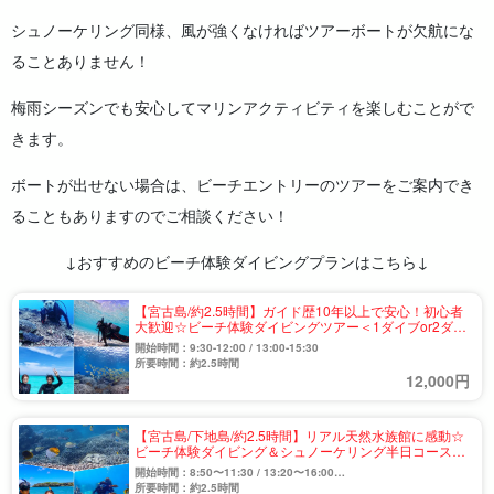
シュノーケリング同様、風が強くなければツアーボートが欠航にな
ることありません！
梅雨シーズンでも安心してマリンアクティビティを楽しむことがで
きます。
ボートが出せない場合は、ビーチエントリーのツアーをご案内でき
ることもありますのでご相談ください！
↓おすすめのビーチ体験ダイビングプランはこちら↓
【宮古島/約2.5時間】ガイド歴10年以上で安心！初心者
大歓迎☆ビーチ体験ダイビングツアー＜1ダイブor2ダイ
ブ＞船酔いする方にもおすすめ♪（No.843）
開始時間：9:30-12:00 / 13:00-15:30
所要時間：約2.5時間
12,000円
【宮古島/下地島/約2.5時間】リアル天然水族館に感動☆
ビーチ体験ダイビング＆シュノーケリング半日コース＜
EnglishOK/10歳～75歳参加OK/写真無料＞（No.865）
開始時間：8:50〜11:30 / 13:20〜16:00
※11月-3月は9:50〜12:30開催
所要時間：約2.5時間