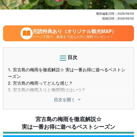
最終編集日時；
2026/06/03
投稿日時；
2026/06/02
完読特典あり（オリジナル観光MAP）
ページ下部で、最後まで読んだ方に無料プレゼント！
目次
1.
宮古島の梅雨を徹底解説☆ 実は一番お得に遊べるベストシ
ーズン
2.
宮古島の梅雨ってどんな感じ？
3.
宮古島の梅雨入りと梅雨明けはいつ？
4.
宮古島の梅雨シーズンの気温
目次を開く
5.
宮古島の梅雨シーズンの服装は？ あると便利な持ち物をご
紹介
6.
梅雨シーズンも思い切り遊ぼう！ 宮古島の梅雨でも楽しめ
宮古島の梅雨を徹底解説☆
るアクティビティ
実は一番お得に遊べるベストシーズン
6.1.
シュノーケリング
6.2.
グラスボート