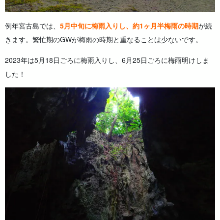
例年宮古島では、
5月中旬に梅雨入りし、約1ヶ月半梅雨の時期
が続
きます。繁忙期のGWが梅雨の時期と重なることは少ないです。
2023年は5月18日ごろに梅雨入りし、6月25日ごろに梅雨明けしま
した！