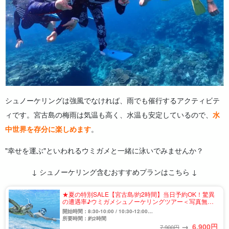
シュノーケリングは強風でなければ、雨でも催行するアクティビテ
ィです。宮古島の梅雨は気温も高く、水温も安定しているので、
水
中世界を存分に楽しめます
。
"幸せを運ぶ"といわれるウミガメと一緒に泳いでみませんか？
↓ シュノーケリング含むおすすめプランはこちら ↓
★夏の特別SALE【宮古島/約2時間】当日予約OK！驚異
の遭遇率♪ウミガメシュノーケリングツアー＜写真無料
＆送迎相談可＞初心者歓迎☆（No.934）
開始時間：8:30-10:00 / 10:30-12:00
13:30-15:00 / 15:30-17:00
所要時間：約2時間
→
6,900
円
7,900円