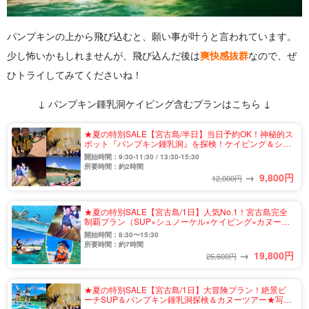
パンプキンの上から飛び込むと、願い事が叶うと言われています。
少し怖いかもしれませんが、飛び込んだ後は
爽快感抜群
なので、ぜ
ひトライしてみてくださいね！
↓ パンプキン鍾乳洞ケイビング含むプランはこちら ↓
★夏の特別SALE【宮古島/半日】当日予約OK！神秘的ス
ポット『パンプキン鍾乳洞』を探検！ケイビング＆シー
カヤックツアー★写真無料＆送迎相談可（No.931）
開始時間：9:30-11:30 / 13:30-15:30
所要時間：約2時間
→
9,800
円
12,000円
★夏の特別SALE【宮古島/1日】人気No.1！宮古島完全
制覇プラン（SUP×シュノーケル×ケイビング×カヌー）
★写真撮影＆送迎可（No.911）
開始時間：8:30〜15:30
所要時間：約7時間
→
19,800
円
25,600円
★夏の特別SALE【宮古島/1日】大冒険プラン！絶景ビ
ーチSUP＆パンプキン鍾乳洞探検＆カヌーツアー★写真
撮影＆送迎可（No.910）