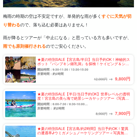
梅雨の時期の空は不安定ですが、単発的な雨が多く
すぐに天気が切
り替わる
ので、落ち込む必要はありません！
雨が降るとツアーが「中止になる」と思っている方も多いですが、
雨でも原則催行される
のでご安心ください。
★夏の特別SALE【宮古島/半日】当日予約OK！神秘的ス
ポット『パンプキン鍾乳洞』を探検！ケイビング＆シー
カヤックツアー★写真無料＆送迎相談可（No.931）
開始時間：9:30-11:30 / 13:30-15:30
所要時間：約2時間
→
9,800
円
12,000円
★夏の特別SALE【半日/当日予約OK】世界レベルの透明
度！宮古島の美ら海で絶景シーカヤックツアー《写真無
料＆送迎相談可》子連れ家族・団体にもおすすめ
開始時間：6:00-7:30 / 8:30-10:00
（No.933）
10:30-12:00 / 13:30-15:00
所要時間： 約2時間
→
7,900
円
15:30-17:00 / 17:30-19:00
8,900円
★夏の特別SALE【宮古島/約2時間】当日予約OK！驚異
の遭遇率♪ウミガメシュノーケリングツアー＜写真無料
＆送迎相談可＞初心者歓迎☆（No.934）