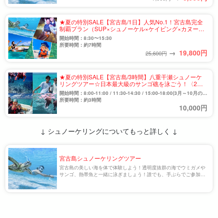
★夏の特別SALE【宮古島/1日】人気No.1！宮古島完全
制覇プラン（SUP×シュノーケル×ケイビング×カヌー）
★写真撮影＆送迎可（No.911）
開始時間：8:30〜15:30
所要時間：約7時間
→
19,800
円
25,600円
★夏の特別SALE【宮古島/3時間】八重干瀬シュノーケ
リングツアー☆日本最大級のサンゴ礁を泳ごう！〈2～3
ポイント巡り・英語対応OK〉《水中カメラ無料・写真
開始時間：8:00-11:00 / 11:30-14:30 / 15:00-18:00(3月～10月の
データ付き》（No.968）
み) / 13:00-16:00(12月～1月のみ)
所要時間：約3時間
10,000円
↓ シュノーケリングについてもっと詳しく ↓
宮古島シュノーケリングツアー
宮古島の美しい海を体で体験しよう！透明度抜群の海でウミガメや
サンゴ、熱帯魚と一緒に泳ぎましょう！誰でも、手ぶらでご参加可
能！