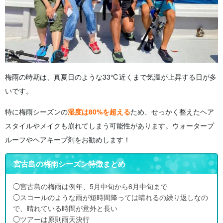
梅雨の時期は、真夏日のような33℃近くまで気温が上昇する日が多
いです。
特に梅雨シーズンの
湿度は80%を超える
ため、せっかく整えたヘア
スタイルやメイクも崩れてしまう可能性があります。ウォータープ
ルーフやヘアキープ剤をお勧めします！
宮古島の梅雨シーズン特徴まとめ
◯宮古島の梅雨は例年、5月中旬から6月中旬まで
◯スコールのような雨が短時間降っては晴れるの繰り返しなの
で、晴れている時間が意外と長い
◯ツアーは原則雨天決行