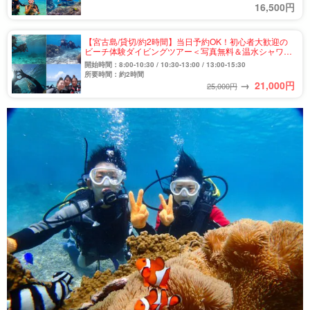
16,500円
【宮古島/貸切/約2時間】当日予約OK！初心者大歓迎の
ビーチ体験ダイビングツアー＜写真無料＆温水シャワー
付き＞前日18:00までキャンセル無料（No.945）
開始時間：8:00-10:30 / 10:30-13:00 / 13:00-15:30
所要時間：約2時間
→
21,000
円
25,000円