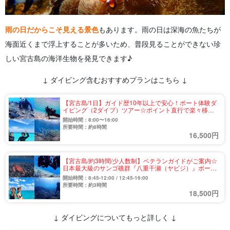
雨の日だからこそ見える景色
もあります。雨の日は深海の魚たちが
海面近くまで浮上することが多いため、普段見ることができない珍
しい宮古島の海洋生物を発見できます♪
↓ ダイビング含むおすすめプランはこちら ↓
【宮古島/1日】ガイド歴10年以上で安心！ボート体験ダ
イビング（2ダイブ）ツアー☆ポイント直行で楽々移動
♪10歳〜65歳まで参加OK（No.845）
開始時間：8:00〜16:00
所要時間：約8時間
16,500円
【宮古島/約3時間/少人数制】ベテランガイドがご案内☆
日本最大級のサンゴ礁群『八重干瀬（ヤビジ）』ボート
体験ダイビングツアー（No.976）
開始時間：8:45-12:00 / 12:45-16:00
所要時間：約3時間
18,500円
↓ ダイビングについてもっと詳しく ↓