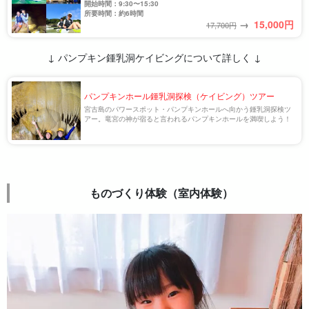
開始時間：9:30〜15:30
所要時間：約6時間
→
15,000
円
17,700円
↓ パンプキン鍾乳洞ケイビングについて詳しく ↓
パンプキンホール鍾乳洞探検（ケイビング）ツアー
宮古島のパワースポット・パンプキンホールへ向かう鍾乳洞探検ツ
アー。竜宮の神が宿ると言われるパンプキンホールを満喫しよう！
ものづくり体験（室内体験）