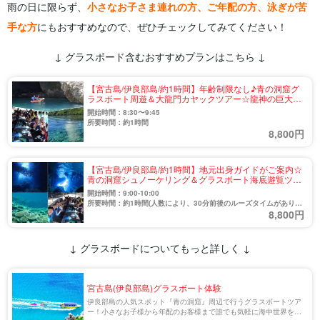
雨の日に限らず、
小さなお子さま連れの方、ご年配の方、泳ぎが苦
手な方
にもおすすめなので、ぜひチェックしてみてください！
↓ グラスボード含むおすすめプランはこちら ↓
【宮古島/伊良部島/約1時間】年齢制限なし♪青の洞窟グ
ラスボート周遊＆大龍門カヤックツアー☆龍神の巨大洞
窟へ！宮古島で当店だけ☆（No.1003）
開始時間：8:30〜9:45
所要時間：約1時間
8,800円
【宮古島/伊良部島/約1時間】地元出身ガイドがご案内☆
青の洞窟シュノーケリング＆グラスボート海底遊覧ツア
ー＜7歳～65歳参加OK＞（No.826）
開始時間：9:00-10:00
所要時間：約1時間(人数により、30分前後のルーズタイムがありま
8,800円
す。)
↓ グラスボードについてもっと詳しく ↓
宮古島(伊良部島)グラスボート体験
伊良部島の人気スポット『青の洞窟』周辺で行うグラスボートツア
ー！小さなお子様から年配のお客様まで誰でも気軽に海中世界を楽