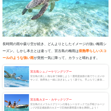
長時間の雨や曇り空が続き、どんよりとしたイメージの強い梅雨シ
ーズン。しかし本土とは違って、宮古島の梅雨は
亜熱帯らしいスコ
ールのような強い雨
が突然一気に降って、カラッと晴れます。
宮古島シュノーケリングツアー
宮古島の美しい海を体で体験しよう！透明度抜群の海でウミガメや
サンゴ、熱帯魚と一緒に泳ぎましょう！誰でも、手ぶらでご参加可
能！
宮古島カヌー・カヤックツアー
宮古島のエメラルドグリーンの海をシーカヤックでお手軽クルージ
ング♪安定感抜群のカヌーで圧倒的透明度の海を満喫しよう！