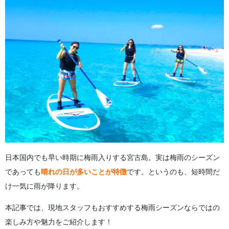
6.3.
ダイビング
6.4.
パンプキン鍾乳洞ケイビング
6.5.
ものづくり体験（室内体験）
6.6.
宮古島で初☆ ここでしか体験できない真珠の取り出し
体験
6.7.
マッサージ体験
7.
雨の日の移動も安心！ 宮古島のレンタカー予約はお早めに
8.
宮古島の梅雨に関するよくある質問（FAQ）
9.
まとめ
日本国内でも早い時期に梅雨入りする宮古島。実は梅雨のシーズン
であっても
晴れの日が多いことが特徴
です。というのも、短時間だ
け一気に雨が降ります。
本記事では、現地スタッフもおすすめする梅雨シーズンならではの
楽しみ方や魅力をご紹介します！