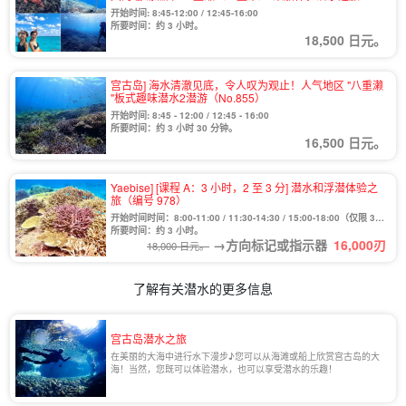
（No.976）
开始时间: 8:45-12:00 / 12:45-16:00
所要时间：约 3 小时。
18,500 日元。
宫古岛] 海水清澈见底，令人叹为观止！人气地区 "八重濑
"板式趣味潜水2潜游（No.855）
开始时间: 8:45 - 12:00 / 12:45 - 16:00
所要时间：约 3 小时 30 分钟。
16,500 日元。
Yaebise] [课程 A：3 小时，2 至 3 分] 潜水和浮潜体验之
旅（编号 978）
开始时间时间：8:00-11:00 / 11:30-14:30 / 15:00-18:00（仅限 3
月至 10 月）。
所要时间：约 3 小时。
→方向标记或指示器
16,000
刃
18,000 日元。
了解有关潜水的更多信息
宫古岛潜水之旅
在美丽的大海中进行水下漫步♪您可以从海滩或船上欣赏宫古岛的大
海！当然，您既可以体验潜水，也可以享受潜水的乐趣！