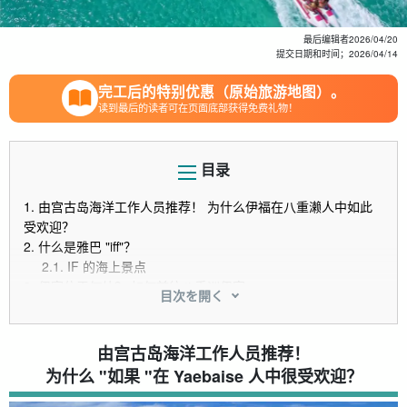
最后编辑者
2026/04/20
提交日期和时间；
2026/04/14
完工后的特别优惠（原始旅游地图）。
读到最后的读者可在页面底部获得免费礼物！
目录
1.
由宫古岛海洋工作人员推荐！ 为什么伊福在八重濑人中如此
受欢迎？
2.
什么是雅巴 "iff"？
2.1.
IF 的海上景点
3.
伊富位于何处？ 如何前往八重洲伊富
目次を開く
4.
推荐的八重洲伊福游览路线
4.1.
浮潜
4.2.
潜泳
由宫古岛海洋工作人员推荐！
4.3.
使用无人机拍摄的八重洲之旅
为什么 "如果 "在 Yaebaise 人中很受欢迎？
4.4.
亚贝塞包机
5.
除了 IF 之外，还有其他建议。