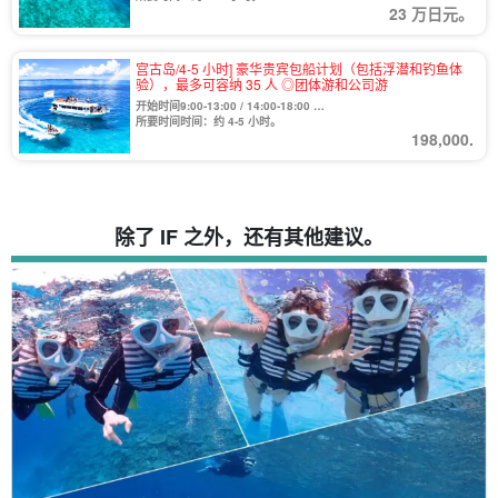
23 万日元。
宫古岛/4-5 小时] 豪华贵宾包船计划（包括浮潜和钓鱼体
验），最多可容纳 35 人 ◎团体游和公司游
开始时间9:00-13:00 / 14:00-18:00
*根据航班情况，可在上述时间之外出航。请咨询我们。
所要时间时间：约 4-5 小时。
198,000.
除了 IF 之外，还有其他建议。