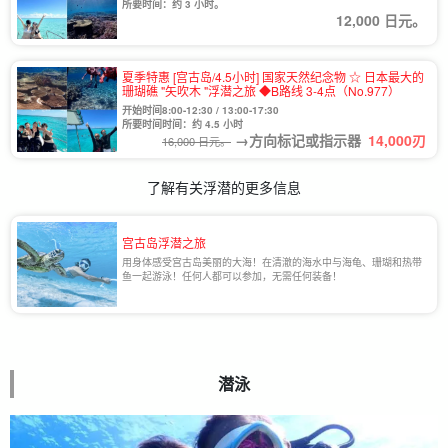
所要时间：约 3 小时。
12,000 日元。
夏季特惠 [宫古岛/4.5小时] 国家天然纪念物 ☆ 日本最大的
珊瑚礁 "矢吹木 "浮潜之旅 ◆B路线 3-4点（No.977）
开始时间8:00-12:30 / 13:00-17:30
所要时间时间：约 4.5 小时
→方向标记或指示器
14,000
刃
16,000 日元。
了解有关浮潜的更多信息
宫古岛浮潜之旅
用身体感受宫古岛美丽的大海！在清澈的海水中与海龟、珊瑚和热带
鱼一起游泳！任何人都可以参加，无需任何装备！
潜泳