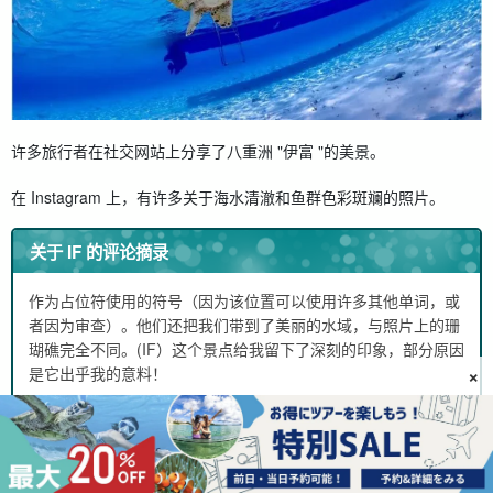
许多旅行者在社交网站上分享了八重洲 "伊富 "的美景。
在 Instagram 上，有许多关于海水清澈和鱼群色彩斑斓的照片。
关于 IF 的评论摘录
作为占位符使用的符号（因为该位置可以使用许多其他单词，或
者因为审查）。
他们还把我们带到了美丽的水域，与照片上的珊
瑚礁完全不同。(IF）这个景点给我留下了深刻的印象，部分原因
×
是它出乎我的意料！
XX 我和儿子也没有浮潜经验，但工作人员的服务非常好，他们
面带微笑，一针见血地解释，让每个人都很放心。工作人员推荐
的 ifu 也很棒！