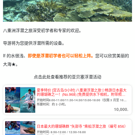
八重洲浮潜之旅深受初学者和专家的欢迎。
导游将为您提供浮潜所需的设备。
If 的水很浅、
即使是浮潜初学者也可以轻松上阵。
您可以欣赏美丽的
大海★。
点击此处查看推荐的亚贝塞浮潜活动
夏季特价 [宫古岛/3小时] 八重濑浮潜之旅☆畅游日本最大
的珊瑚礁之一！(No.968) [免费提供水下相机，附带照片
数据] (No.968)
开始时间8:00-11:00/11:30-14:30/15:00-18:00（仅限 3 月至 10
月）/13:00-16:00（仅限 12 月至 1 月）。
所要时间：约 3 小时。
10,000.
日本最大的珊瑚礁群 "矢部寺 "乘船浮潜之旅（编号 856）
开始时间: 8:50-12:00 / 12:50-16:00