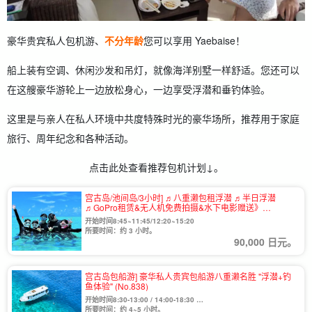
豪华贵宾私人包机游、
不分年龄
您可以享用 Yaebaise！
船上装有空调、休闲沙发和吊灯，就像海洋别墅一样舒适。您还可以
在这艘豪华游轮上一边放松身心，一边享受浮潜和垂钓体验。
这里是与亲人在私人环境中共度特殊时光的豪华场所，推荐用于家庭
旅行、周年纪念和各种活动。
点击此处查看推荐包机计划↓。
宫古岛/池间岛/3小时] ♬八重濑包租浮潜 ♬半日浮潜
♬GoPro租赁&无人机免费拍摄&水下电影赠送》
（No.782
开始时间8:45~11:45/12:20~15:20
所要时间：约 3 小时。
90,000 日元。
宫古岛包船游] 豪华私人贵宾包船游八重濑名胜 "浮潜+钓
鱼体验" (No.838)
开始时间8:30-13:00 / 14:00-18:30
*根据航班情况，可在上述时间之外出航。请咨询我们。
所要时间：约 4~5 小时。