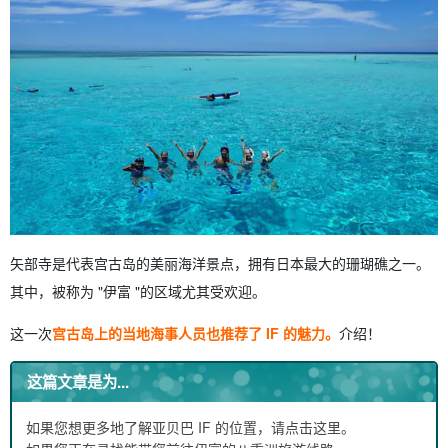
5.1.
做
5.2.
苏翁
5.3.
乌拉比迪
5.4.
旱金莲
6.
参加前需准备的个人物品清单！ 舒适享受八重身
7.
来自评论和推荐 如果.Yaeba "的真正魅力在于
7.1.
社交网站！ 实际照片和视频
8.
关于宫古岛 "ifs "的常见问题 (常见问题）
9.
摘要
矢部寺是代表宫古岛的美丽海洋景点，拥有日本最大的珊瑚礁之一。
其中，被称为 "伊富 "的区域尤其受欢迎。
这一次
宫古岛上的当地海事人员也推荐了 IF 的魅力。
介绍！
这篇文章是为...
如果您想更多地了解亚贝巴 IF 的位置，请点击这里。