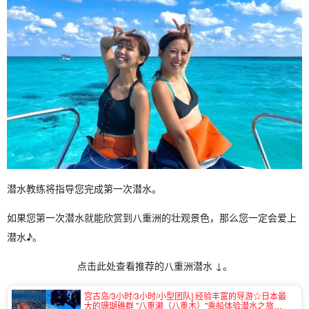
潜水教练将指导您完成第一次潜水。
如果您第一次潜水就能欣赏到八重洲的壮观景色，那么您一定会爱上
潜水♪。
点击此处查看推荐的八重洲潜水 ↓。
宫古岛/3小时/3小时/小型团队] 经验丰富的导游☆日本最
大的珊瑚礁群 "八重濑（八重木）"乘船体验潜水之旅