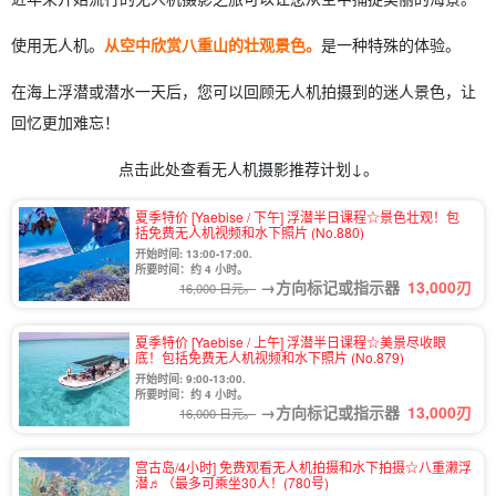
使用无人机。
从空中欣赏八重山的壮观景色。
是一种特殊的体验。
在海上浮潜或潜水一天后，您可以回顾无人机拍摄到的迷人景色，让
回忆更加难忘！
点击此处查看无人机摄影推荐计划↓。
夏季特价 [Yaebise / 下午] 浮潜半日课程☆景色壮观！包
括免费无人机视频和水下照片 (No.880)
开始时间: 13:00-17:00.
所要时间：约 4 小时。
→方向标记或指示器
13,000
刃
16,000 日元。
夏季特价 [Yaebise / 上午] 浮潜半日课程☆美景尽收眼
底！包括免费无人机视频和水下照片 (No.879)
开始时间: 9:00-13:00.
所要时间：约 4 小时。
→方向标记或指示器
13,000
刃
16,000 日元。
宫古岛/4小时] 免费观看无人机拍摄和水下拍摄☆八重濑浮
潜♬（最多可乘坐30人！(780号)