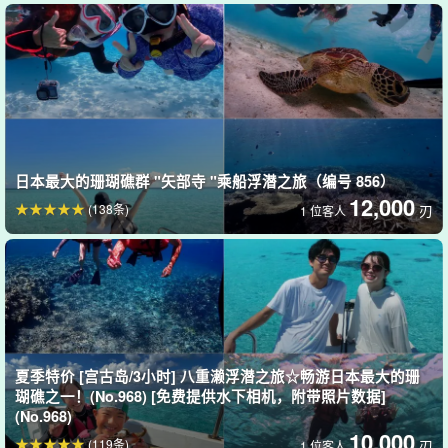
日本最大的珊瑚礁群 "矢部寺 "乘船浮潜之旅（编号 856）
12,000
(138条)
刃
1 位客人
夏季特价 [宫古岛/3小时] 八重濑浮潜之旅☆畅游日本最大的珊
瑚礁之一！(No.968) [免费提供水下相机，附带照片数据]
(No.968)
10,000
(119条)
刃
1 位客人