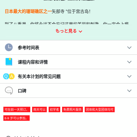
日本最大的珊瑚礁区之一
矢部寺 "位于宫古岛！
到了八重濑，你将永远不会忘记这里的美丽和刺激，你一定会上瘾
もっと見る
☆。
建议。
参考时间表
◆
欢迎初学者
!!!坚实的支持和安心
课程内容和详情
◆
卫生间设施
!妇女和儿童可以轻松参与。
船长是宫古岛人，他将带您前往最佳观景点。
有关本计划的常见问题
水下摄影和无人机视频
目前的数据
在日本最大的珊瑚礁之一八重濑体验浮潜。
口碑
可在前一天预订。
雨天可以
初学者
免费照片服务
团体和大型团体均可
6-9 岁可以参加。