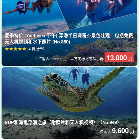
夏季特价 [Yaebise / 下午] 浮潜半日课程☆景色壮观！包括免费
无人机视频和水下照片 (No.880)
(4 份报告）
13,000
刃
1 位客人
→方向标记或指示器
16,000 日元。
妇女和儿童也可以安全地享受它！
我们的商店
船上还配有厕所。
因此，妇女和儿童也可以安全地参与
其中。
无论您是初学者、小孩、老人还是游泳健将，我们的导游都会全力
SUP和海龟浮潜之旅（附照片和无人机视频）（No.949）
为您提供支持。
!!!
9,600
刃
1 位客人