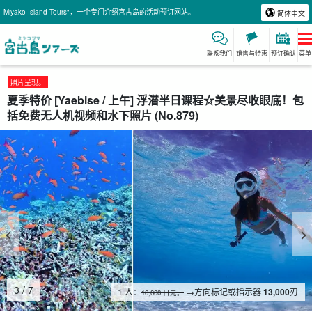
Miyako Island Tours"，一个专门介绍宫古岛的活动预订网站。
简体中文
联系我们
销售与特惠
预订确认
菜单
照片呈现。
夏季特价 [Yaebise / 上午] 浮潜半日课程☆美景尽收眼底！包
括免费无人机视频和水下照片 (No.879)
4
/
7
1 人：
→方向标记或指示器
13,000
刃
16,000 日元。