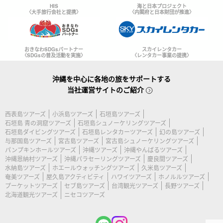
HIS
海と日本プロジェクト
〈大手旅行会社と提携〉
〈内閣府と日本財団が推進〉
おきなわSDGsパートナー
スカイレンタカー
〈SDGsの普及活動を実施〉
〈レンタカー事業の提携〉
沖縄を中心に各地の旅をサポートする
当社運営サイトのご紹介
西表島ツアーズ
小浜島ツアーズ
石垣島ツアーズ
石垣島 青の洞窟ツアーズ
石垣島シュノーケリングツアーズ
石垣島ダイビングツアーズ
石垣島レンタカーツアーズ
幻の島ツアーズ
与那国島ツアーズ
宮古島ツアーズ
宮古島シュノーケリングツアーズ
パンプキンホールツアーズ
沖縄ツアーズ
沖縄やんばるツアーズ
沖縄恩納村ツアーズ
沖縄パラセーリングツアーズ
慶良間ツアーズ
水納島ツアーズ
ホエールウォッチングツアーズ
久米島ツアーズ
奄美ツアーズ
屋久島アクティビティ
ハワイツアーズ
ホノルルツアーズ
プーケットツアーズ
セブ島ツアーズ
台湾観光ツアーズ
長野ツアーズ
北海道観光ツアーズ
ニセコツアーズ