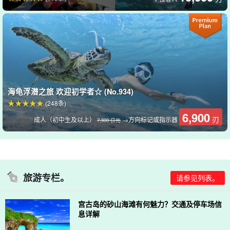
海龟浮潜之旅 欢迎初学者☆ (No.934)
(248条)
6,900
刃
成人（初中生及以上）
→方向标记或指示器
7,900 日元
旅游专栏。
请参见列表。
宫古岛的砂山海滩有何魅力？交通及停车场信
息详解