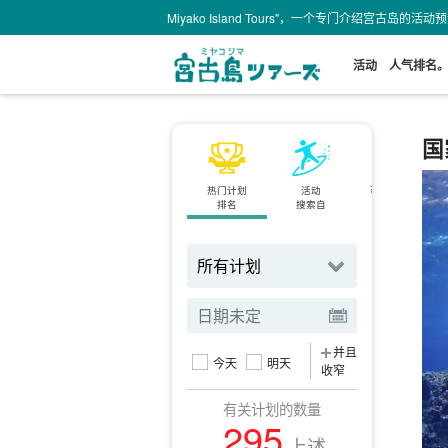
Miyako Island Tours"，一个专门介绍宫古岛的活
活动
人气排名
国
热门计划
活动
可当天预订
排名
搜索自
规划
并且
今天
明天
收窄
有关计划的数量
295
上述