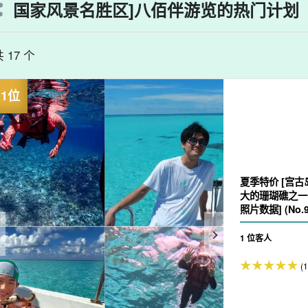
国家风景名胜区]八佰伴游览的热门计划
 17 个
夏季特价 [宫古
大的珊瑚礁之一！
照片数据] (No.9
1 位客人
(