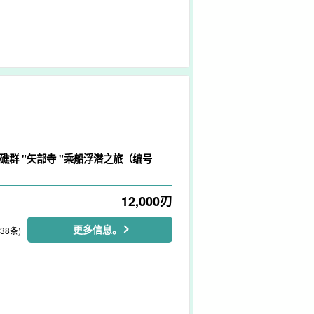
礁群 "矢部寺 "乘船浮潜之旅（编号
12,000
刃
更多信息。
138条)