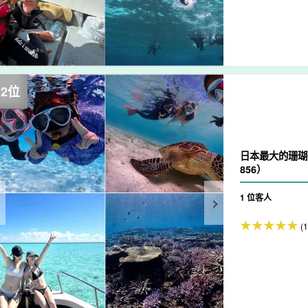
日本最大的珊瑚
856）
1 位客人
(