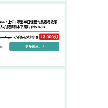
bise / 上午] 浮潜半日课程☆美景尽收眼
机视频和水下照片 (No.879)
13,000
刃
→方向标记或指示器
,000 日元。
更多信息。
8)