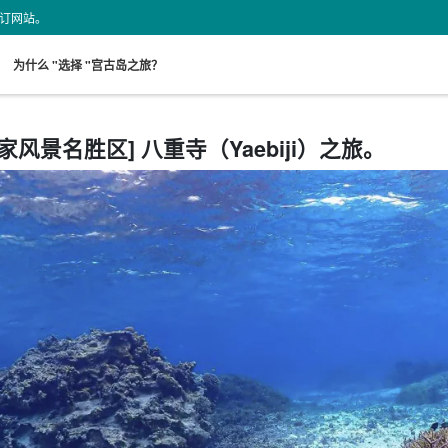
动预订网站。
。
为什么 "选择 "宫古岛之旅？
家风景名胜区] 八重寺（Yaebiji）之旅。
从现场。
接送计划
海龟之旅
租车
超值折扣
保
搜索
设计图
选