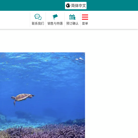
简体中文
联系我们
销售与特惠
预订确认
菜单
险费
制造经验
保姆
水疗与放松
定计划
动荡