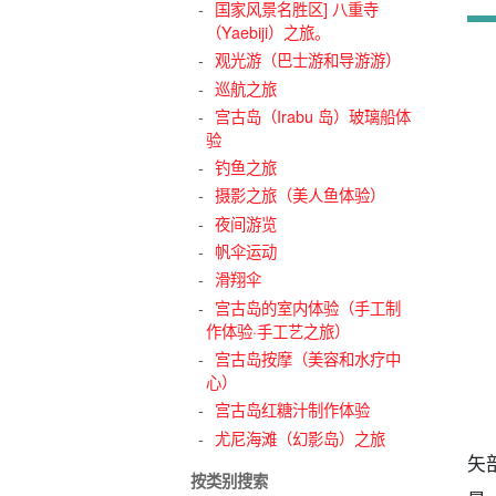
国家风景名胜区] 八重寺
（Yaebiji）之旅。
观光游（巴士游和导游游）
巡航之旅
宫古岛（Irabu 岛）玻璃船体
验
钓鱼之旅
摄影之旅（美人鱼体验）
夜间游览
帆伞运动
滑翔伞
宫古岛的室内体验（手工制
作体验·手工艺之旅）
宫古岛按摩（美容和水疗中
心）
宫古岛红糖汁制作体验
尤尼海滩（幻影岛）之旅
矢
按类别搜索