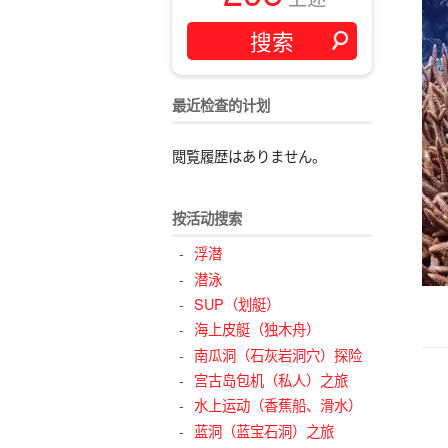
最近检查的计划
閲覧履歴はありません。
按活动搜索
浮潜
潜泳
SUP（划艇）
海上皮艇（独木舟）
南瓜洞（石灰岩洞穴）探险
宫古岛包机（私人）之旅
水上运动（香蕉船、滑水）
蓝洞（蓝宝石洞）之旅