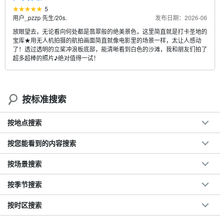
5
用户_pzzp 先生
/
20s.
发布日期：2026-06
放眼望去，无论看向何处都是翡翠般的绝美景色，这里简直就是打卡圣地的
宝库★用无人机拍摄的航拍画面简直就像电影里的场景一样，太让人感动
了！透过透明的立桨冲浪板底部，能清晰看到白色的沙滩，我和朋友们拍了
超多超棒的照片♪绝对值得一试！
按标准搜索
按地点搜索
按您能看到的内容搜索
按场景搜索
按季节搜索
按时区搜索