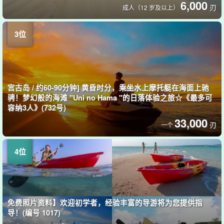
6,000
刃
成人（12 岁及以上）
宫古岛 / 约60-90分钟] 黄昏时分，乘坐水上摩托艇在海面上驰
骋！梦幻般的海滩 "Uni no Hama "的日落体验之旅☆《最多可
容纳3人》(732号)
33,000
刃
一个
免费照片资料】欢迎初学者，经验丰富的导游将为您提供指
导！(编号 1017)