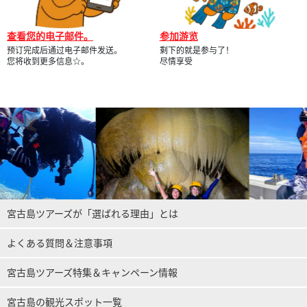
查看您的电子邮件。
参加游览
预订完成后通过电子邮件发送。
剩下的就是参与了！
您将收到更多信息☆。
尽情享受
宮古島ツアーズが「選ばれる理由」とは
よくある質問＆注意事項
宮古島ツアーズ特集＆キャンペーン情報
宮古島の観光スポット一覧