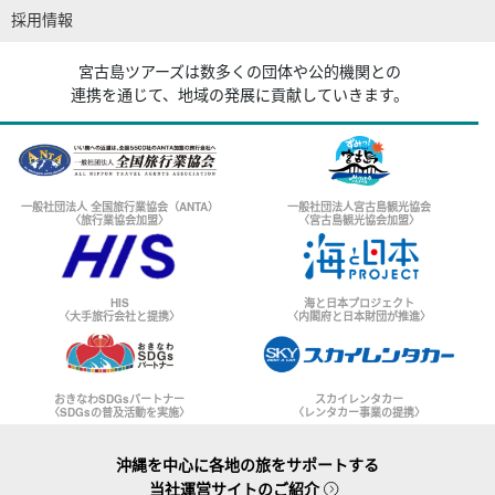
採用情報
宮古島ツアーズは数多くの団体や公的機関との
連携を通じて、地域の発展に貢献していきます。
一般社団法人 全国旅行業協会（ANTA）
一般社団法人宮古島観光協会
〈旅行業協会加盟〉
〈宮古島観光協会加盟〉
HIS
海と日本プロジェクト
〈大手旅行会社と提携〉
〈内閣府と日本財団が推進〉
おきなわSDGsパートナー
スカイレンタカー
〈SDGsの普及活動を実施〉
〈レンタカー事業の提携〉
沖縄を中心に各地の旅をサポートする
当社運営サイトのご紹介