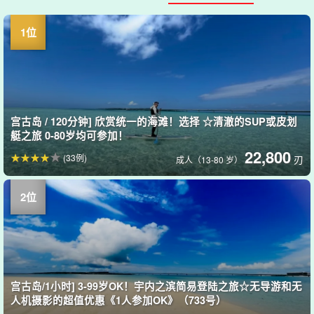
宫古岛 / 120分钟] 欣赏统一的海滩！选择 ☆清澈的SUP或皮划
艇之旅 0-80岁均可参加！
22,800
(33例)
刃
成人（13-80 岁）
宫古岛/1小时] 3-99岁OK！宇内之滨简易登陆之旅☆无导游和无
人机摄影的超值优惠《1人参加OK》（733号）