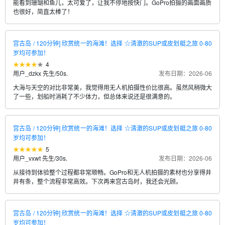
能看到珊瑚和鱼儿，太可爱了，让我不停地按快门。GoPro拍摄的画面画质
也很好，简直太棒了！
宫古岛 / 120分钟] 欣赏统一的海滩！选择 ☆清澈的SUP或皮划艇之旅 0-80
岁均可参加！
4
用户_dzkx 先生
/
50s.
发布日期：2026-06
大海与天空的对比非常美，我觉得用无人机拍摄性价比很高。虽然风稍微大
了一些，划船时消耗了不少体力，但总体来说还是很满意的。
宫古岛 / 120分钟] 欣赏统一的海滩！选择 ☆清澈的SUP或皮划艇之旅 0-80
岁均可参加！
5
用户_vxwt 先生
/
30s.
发布日期：2026-06
从接待到体验整个过程都非常顺畅。GoPro和无人机拍摄的素材也分享得井
井有条，整个流程非常高效。下次再来宫古岛时，我还会光顾。
宫古岛 / 120分钟] 欣赏统一的海滩！选择 ☆清澈的SUP或皮划艇之旅 0-80
岁均可参加！