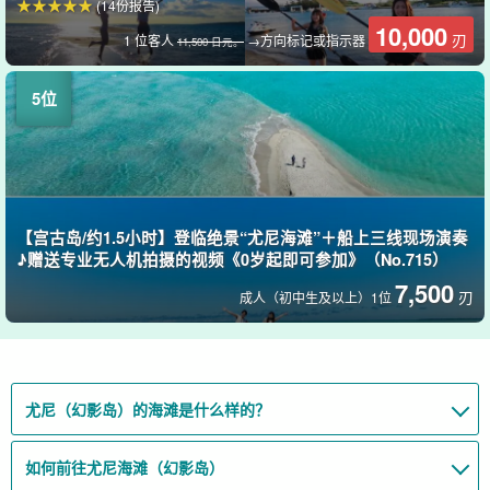
(14份报告)
10,000
刃
1 位客人
→方向标记或指示器
11,500 日元。
【宫古岛/约1.5小时】登临绝景“尤尼海滩”＋船上三线现场演奏
♪赠送专业无人机拍摄的视频《0岁起即可参加》（No.715）
7,500
刃
成人（初中生及以上）1位
尤尼（幻影岛）的海滩是什么样的？
如何前往尤尼海滩（幻影岛）