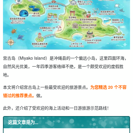
3.10.
10.17END (One Seventeen End)。
4.
宫古蓝环绕！ 5 个人气海滩和隐蔽海滩
4.1.
1. 新城海岸
4.2.
2. imgya 海洋花园
4.3.
西吉拉海滩
4.4.
4. 波拉泉（Bora）海滩。
4.5.
5. 长间海滩
5.
雨天也能玩得开心 推荐宫古岛的五个观光景点。
5.1.
1. 宫古岛市热带植物园
宫古岛（Miyako Island）是冲绳县的一个偏远小岛，这里四面环海，
5.2.
2. 宫古岛市立博物馆
自然风光优美，一年四季游客络绎不绝，是一个颇受欢迎的度假胜
5.3.
3. uue 德国文化村
5.4.
4. 宫古岛海底公园
地。
5.5.
5. 雪盐博物馆
本文将介绍宫古岛上一些最受欢迎的旅游景点。
为您精选 20 个不容
6.
自然与探险的完美结合 五个互动景点
6.1.
1. 南瓜洞（蓝洞）
错过的推荐景点。
做。
6.2.
2. 岛尻的红树林
6.3.
3. 锡吉拉黄金温泉
此外，还介绍了受欢迎的海上活动和一日游旅游示范路线！
6.4.
4. 宫古岛市体验工艺村
6.5.
5. 吉野海岸
这篇文章是为...
7.
5 个上镜的隐蔽景点
7.1.
1. 心岩