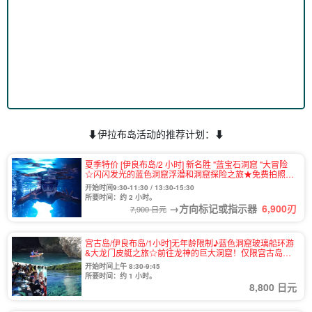
⬇︎伊拉布岛活动的推荐计划：⬇︎
夏季特价 [伊良布岛/2 小时] 新名胜 "蓝宝石洞窟 "大冒险
☆闪闪发光的蓝色洞窟浮潜和洞窟探险之旅★免费拍照和
接送咨询（编号 832）
开始时间9:30-11:30 / 13:30-15:30
所要时间：约 2 小时。
→方向标记或指示器
6,900
刃
7,900 日元
宫古岛/伊良布岛/1小时]无年龄限制♪蓝色洞窟玻璃船环游
&大龙门皮艇之旅☆前往龙神的巨大洞窟！仅限宫古岛店
☆（1003号）
开始时间上午 8:30-9:45
所要时间：约 1 小时。
8,800 日元