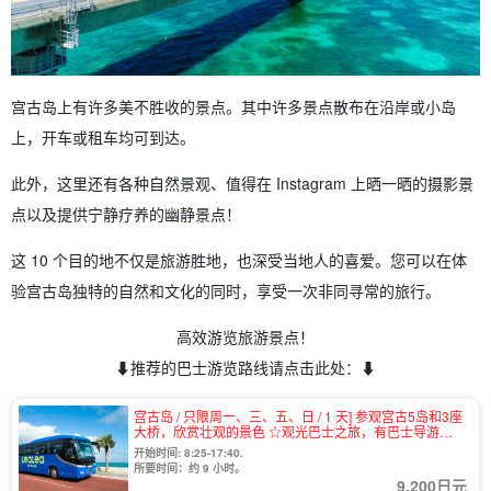
宫古岛上有许多美不胜收的景点。其中许多景点散布在沿岸或小岛
上，开车或租车均可到达。
此外，这里还有各种自然景观、值得在 Instagram 上晒一晒的摄影景
点以及提供宁静疗养的幽静景点！
这 10 个目的地不仅是旅游胜地，也深受当地人的喜爱。您可以在体
验宫古岛独特的自然和文化的同时，享受一次非同寻常的旅行。
高效游览旅游景点！
⬇︎推荐的巴士游览路线请点击此处：⬇︎
宫古岛 / 只限周一、三、五、日 / 1 天] 参观宫古5岛和3座
大桥，欣赏壮观的景色 ☆观光巴士之旅，有巴士导游
（No.928）
开始时间: 8:25-17:40.
所要时间：约 9 小时。
9,200日元