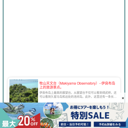
牧山天文台（Makiyama Observatory）--伊良布岛
上的旅游景点。
伊良布岛上最高的展望台。从展望台不仅可以看到绮武桥，还
×
可以看到久留马岛和远处的池间岛。此外，这里还有一条长
廊，开满了冲绳特有的木槿花和其他花卉，是散步的好去处。