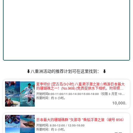
⬇︎八重洲活动的推荐计划可在这里找到： ⬇︎
夏季特价 [宫古岛/3小时] 八重濑浮潜之旅☆畅游日本最大
的珊瑚礁之一！(No.968) [免费提供水下相机，附带照片
数据] (No.968)
开始时间8:00-11:00/11:30-14:30/15:00-18:00（仅限 3 月至 10
月）/13:00-16:00（仅限 12 月至 1 月）。
所要时间：约 3 小时。
10,000.
日本最大的珊瑚礁群 "矢部寺 "乘船浮潜之旅（编号 856）
开始时间: 8:50-12:00 / 12:50-16:00
所要时间：约 3 小时。