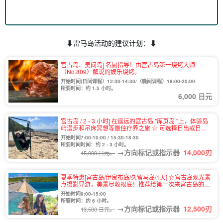
⬇︎雷马岛活动的建议计划：⬇︎
宫古岛、吴间岛] 名厨指导！由宫古岛第一烧烤大师
（No.809）解说的娱乐烧烤。
开始时间(日间课程）12:30-14:30/（晚间课程）18:00-20:00
所要时间：约 1.5 小时。
6,000 日元
宫古岛 / 2 - 3 小时] 在遥远的宫古岛 "库页岛 "上，体验岛
屿漫步和吊床冥想等最佳疗养之旅 ☆ 可选择日出或日落
时间（No.881）
开始时间7:00-10:00 / 15:30-18:30
所要时间时间：约 2 - 3 小时。
→方向标记或指示器
14,000
刃
15,000 日元。
夏季特惠[宫古岛/伊良布岛/久留马岛/1天] ☆宫古岛观光景
点摄影导游，美景尽收眼底！推荐给第一次来宫古岛的游
客和女性游客《免费接送和照片数据》（891号）。
开始时间9:00-15:00
所要时间：约 6 小时。
→方向标记或指示器
12,500
刃
13,500 日元。