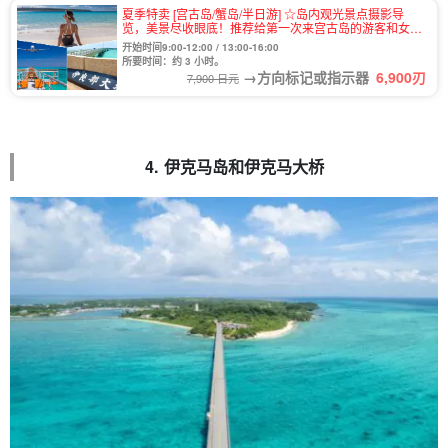
夏季特卖 [宫古岛/蟹岛/半日游] ☆岛内观光景点摄影导
览，美景尽收眼底！推荐给第一次来宫古岛的游客和女性
游客 《提供接送咨询和免费照片资料》(No.890)
开始时间9:00-12:00 / 13:00-16:00
所要时间：约 3 小时。
→方向标记或指示器
6,900
刃
7,900 日元
4. 伊克马岛和伊克马大桥