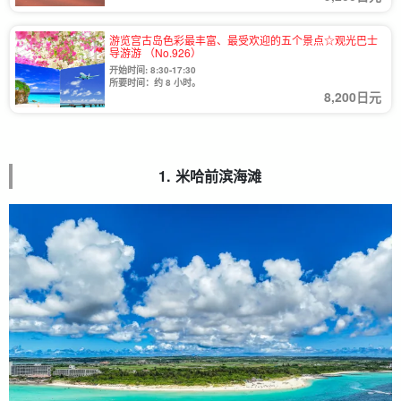
游览宫古岛色彩最丰富、最受欢迎的五个景点☆观光巴士
导游游 （No.926）
开始时间: 8:30-17:30
所要时间：约 8 小时。
8,200日元
1. 米哈前滨海滩