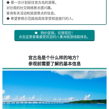
◆ 第一次计划前往宫古岛的游客。
7.2.
2. 宫古神社
对壮观的社交网络景点感兴趣。
7.3.
3. 街道池塘
查询有关活动和旅游景点的信息。
7.4.
5.西海南岬。
◆ 希望参照示范路线高效享受短途旅行的人。
8.
宫古岛的海上活动
8.1.
浮潜
8.2.
潜泳
特价促销，仅限现在！
点击这里查看最受欢迎的八重洲旅游线路排名。
8.3.
SUP
8.4.
探索南瓜洞洞穴
8.5.
八重寺（Yaebiji）旅游
9.
即使您是第一次来，也不用担心！ 为您介绍宫古岛观光示范
宫古岛是个什么样的地方？
路线。
参观前需要了解的基本信息
9.1.
一日游计划] 宫古岛模型之旅的浓缩版，可欣赏壮观美
景，品尝美食！ 宫古岛模型一日游
10.
参观旅游景点的注意事项。
11.
关于宫古岛旅游 常见问题 (FAQ)
12.
摘要