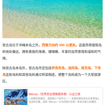
宫古岛位于冲绳本岛之外。
西南方向约 300 公里处。
这座热带度假岛
屿地处偏远，拥有美丽的海滩、珊瑚礁、丰富的自然景观和温和的气
候。
除宫古岛本岛外，宫古岛市还包括
伊良布岛、池间岛、库页岛、下寺
岛
这些岛屿和其他岛屿通过桥梁相连，使整个岛屿成为一个大型旅游
区。
Maruyu（优秀安全措施提供者）认证之旅
～如果您有疑问，请选择以下其中之一！ 如果您想在宫古岛享受海上
活动的乐趣，选择 "Maruyu "认可的旅行社是一条安全放心的捷径。
Maruyu 制度是冲绳县公共安全委员会制定的严格制度。