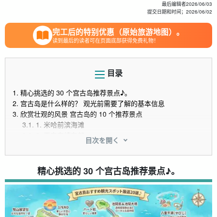
最后编辑者
2026/06/03
提交日期和时间；
2026/06/02
完工后的特别优惠（原始旅游地图）。
读到最后的读者可在页面底部获得免费礼物！
目录
1.
精心挑选的 30 个宫古岛推荐景点♪。
2.
宫古岛是什么样的？ 观光前需要了解的基本信息
3.
欣赏壮观的风景 宫古岛的 10 个推荐景点
3.1.
1. 米哈前滨海滩
3.2.
2. 平安奈崎东部
目次を開く
3.3.
3. 伊拉布大桥
3.4.
4. 伊克马岛和伊克马大桥
3.5.
5.库页岛和库页岛大桥
精心挑选的 30 个宫古岛推荐景点♪。
3.6.
6. 沙山海滩
3.7.
7. Yabiji
3.8.
8. 宫古岛上的蓝洞。
3.9.
9.马基山瞭望台。