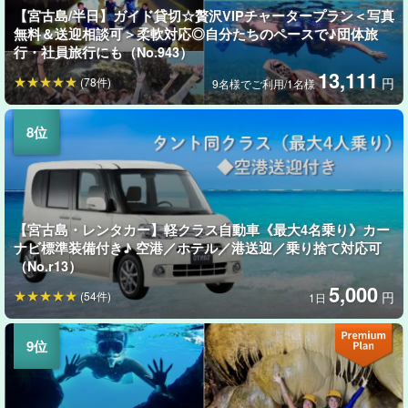
【宮古島/半日】ガイド貸切☆贅沢VIPチャータープラン＜写真
無料＆送迎相談可＞柔軟対応◎自分たちのペースで♪団体旅
行・社員旅行にも（No.943）
13,111
(78件)
円
9名様でご利用/1名様
【宮古島・レンタカー】軽クラス自動車《最大4名乗り》カー
ナビ標準装備付き♪ 空港／ホテル／港送迎／乗り捨て対応可
（No.r13）
5,000
(54件)
円
1日