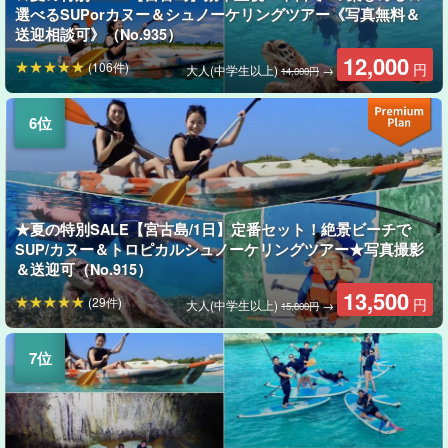
選べるSUPorカヌー＆シュノーケリングツアー《写真無料＆
送迎相談可》（No.935）
12,000
(106件)
円
大人(中学生以上)
→
14,000円
★夏の特別SALE【宮古島/1日】定番セット！絶景ビーチで
SUP/カヌー＆トロピカルシュノーケリングツアー★写真撮影
＆送迎可（No.915）
13,500
(29件)
円
大人(中学生以上)
→
15,800円