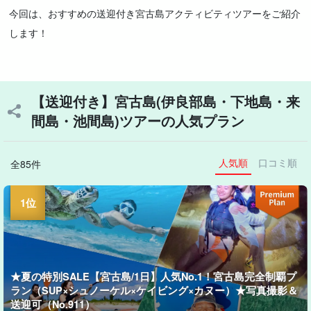
今回は、おすすめの送迎付き宮古島アクティビティツアーをご紹介
します！
【送迎付き】宮古島(伊良部島・下地島・来
間島・池間島)ツアーの人気プラン
人気順
口コミ順
全85件
★夏の特別SALE【宮古島/1日】人気No.1！宮古島完全制覇プ
ラン（SUP×シュノーケル×ケイビング×カヌー）★写真撮影＆
送迎可（No.911）