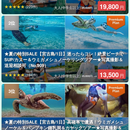
19,800
(223件)
円
大人(中学生以上)
→
25,600円
★夏の特別SALE【宮古島/1日】迷ったらコレ！絶景ビーチで
SUP/カヌー＆ウミガメシュノーケリングツアー★写真撮影＆
送迎相談可（No.909）
13,500
(194件)
円
大人(中学生以上)
→
15,800円
★夏の特別SALE【宮古島/1日】高確率で遭遇！ウミガメシュ
ノーケル＆パンプキン鍾乳洞＆カヤックツアー★写真撮影＆