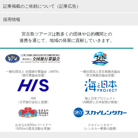
記事掲載のご依頼について（記事広告）
採用情報
宮古島ツアーズは数多くの団体や公的機関との
連携を通じて、地域の発展に貢献していきます。
一般社団法人 全国旅行業協会（ANTA）
一般社団法人宮古島観光協会
〈旅行業協会加盟〉
〈宮古島観光協会加盟〉
HIS
海と日本プロジェクト
〈大手旅行会社と提携〉
〈内閣府と日本財団が推進〉
おきなわSDGsパートナー
スカイレンタカー
〈SDGsの普及活動を実施〉
〈レンタカー事業の提携〉