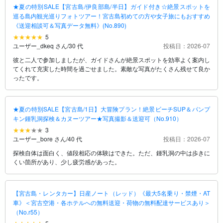
★夏の特別SALE【宮古島/伊良部島/半日】ガイド付き☆絶景スポットを
巡る島内観光巡りフォトツアー！宮古島初めての方や女子旅にもおすすめ
《送迎相談可＆写真データ無料》(No.890)
5
ユーザー_dkeq さん
/
30 代
投稿日：2026-07
彼と二人で参加しましたが、ガイドさんが絶景スポットを効率よく案内し
てくれて充実した時間を過ごせました。素敵な写真がたくさん残せて良か
ったです。
★夏の特別SALE【宮古島/1日】大冒険プラン！絶景ビーチSUP＆パンプ
キン鍾乳洞探検＆カヌーツアー★写真撮影＆送迎可（No.910）
3
ユーザー_bore さん
/
40 代
投稿日：2026-07
探検自体は面白く、値段相応の体験はできた。ただ、鍾乳洞の中は歩きに
くい箇所があり、少し疲労感があった。
【宮古島・レンタカー】日産ノート（レッド）《最大5名乗り・禁煙・AT
車》＜宮古空港・各ホテルへの無料送迎・荷物の無料配達サービスあり＞
（No.r55）