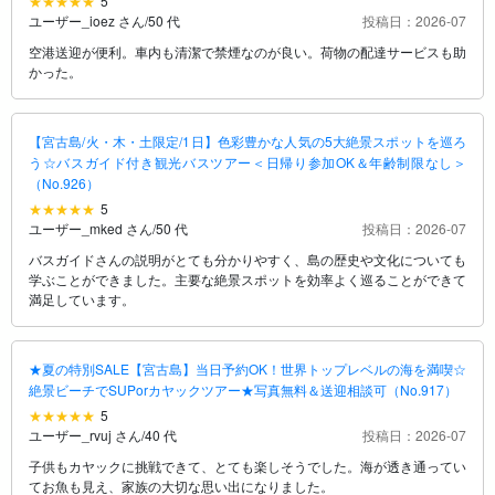
5
ユーザー_ioez さん
/
50 代
投稿日：2026-07
空港送迎が便利。車内も清潔で禁煙なのが良い。荷物の配達サービスも助
かった。
【宮古島/火・木・土限定/1日】色彩豊かな人気の5大絶景スポットを巡ろ
う☆バスガイド付き観光バスツアー＜日帰り参加OK＆年齢制限なし＞
（No.926）
5
ユーザー_mked さん
/
50 代
投稿日：2026-07
バスガイドさんの説明がとても分かりやすく、島の歴史や文化についても
学ぶことができました。主要な絶景スポットを効率よく巡ることができて
満足しています。
★夏の特別SALE【宮古島】当日予約OK！世界トップレベルの海を満喫☆
絶景ビーチでSUPorカヤックツアー★写真無料＆送迎相談可（No.917）
5
ユーザー_rvuj さん
/
40 代
投稿日：2026-07
子供もカヤックに挑戦できて、とても楽しそうでした。海が透き通ってい
てお魚も見え、家族の大切な思い出になりました。