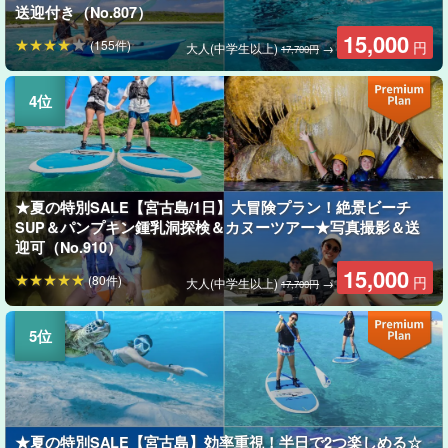
送迎付き（No.807）
15,000
(155件)
円
大人(中学生以上)
→
17,700円
★夏の特別SALE【宮古島/1日】大冒険プラン！絶景ビーチ
SUP＆パンプキン鍾乳洞探検＆カヌーツアー★写真撮影＆送
迎可（No.910）
15,000
(80件)
円
大人(中学生以上)
→
17,700円
★夏の特別SALE【宮古島】効率重視！半日で2つ楽しめる☆