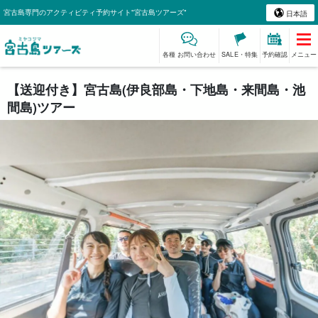
宮古島専門のアクティビティ予約サイト"宮古島ツアーズ"
日本語
各種 お問い合わせ
SALE・特集
予約確認
メニュー
【送迎付き】宮古島(伊良部島・下地島・来間島・池
間島)ツアー