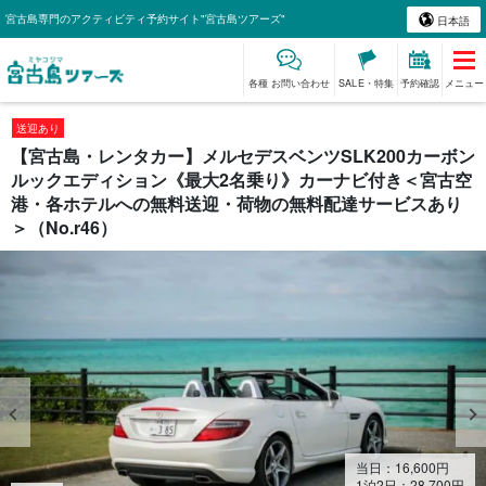
宮古島専門のアクティビティ予約サイト"宮古島ツアーズ"
日本語
各種 お問い合わせ
SALE・特集
予約確認
メニュー
送迎あり
【宮古島・レンタカー】メルセデスベンツSLK200カーボン
ルックエディション《最大2名乗り》カーナビ付き＜宮古空
港・各ホテルへの無料送迎・荷物の無料配達サービスあり
＞（No.r46）
当日：
16,600
円
1泊2日：
28,700
円