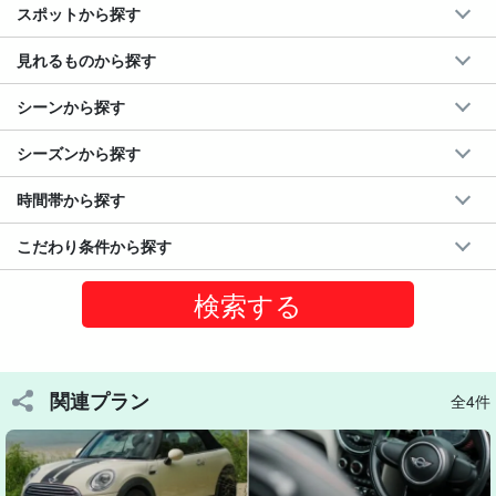
スポットから探す
標準装備
見れるものから探す
○
宮古空港・ご宿泊先への無料送迎
（要申請）
○スーツケース無料配送サービス
シーンから探す
○カーナビ
○禁煙
シーズンから探す
時間帯から探す
こだわり条件から探す
関連プラン
全4件