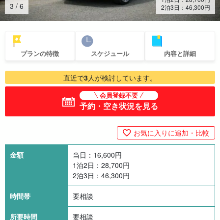
3
/
6
2泊3日：
46,300
円
プランの特徴
スケジュール
内容と詳細
直近で
3
人が検討しています。
会員登録不要
予約・空き状況を見る
お気に入りに追加・比較
金額
当日：
16,600
円
1泊2日：
28,700
円
2泊3日：
46,300
円
時間帯
要相談
所要時間
要相談