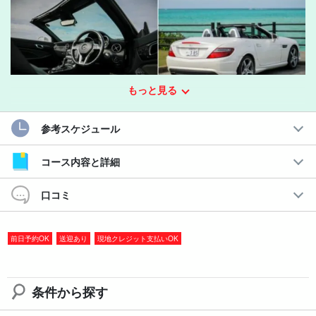
もっと見る
最上級のラグジュアリー！
参考スケジュール
ベンツのオープンカーで宮古島をドライブしよう
コース内容と詳細
定番高級車、メルセデス・ベンツのゴージャスかつ快適なオープ
ン
カーでワンランク上の思い出作り！
口コミ
ご希望の方には宮古空港までの送迎付き（要申請）。
空港到着
前日予約OK
送迎あり
現地クレジット支払いOK
後、最短15分で
最高のドライブにご出発いただけます。
また、スーツケースやお荷物をご宿泊先まで無料で配達いたしま
条件から探す
す。身軽になっておでかけください♪