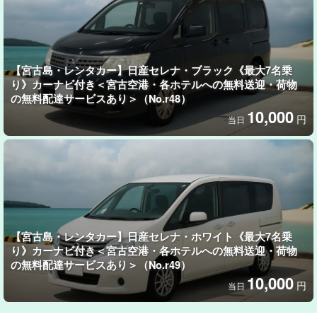
【宮古島・レンタカー】日産セレナ・ブラック《最大7名乗
安全・快適さに万全のサポートシステム！
り》カーナビ付き＜宮古空港・各ホテルへの無料送迎・荷物
の無料配達サービスあり＞（No.r48）
電動・20秒でオープンカーに
10,000
円
当日
マジックスカイコントロール付きで、スイッチ一つでルーフの透
過率を調整でき、天候や気分に合わせて変化を楽しめます♪
宮古島の雄大な景色を、風を、直接感じられる「特別な1日」にベ
ストな1台です。
【宮古島・レンタカー】日産セレナ・ホワイト《最大7名乗
り》カーナビ付き＜宮古空港・各ホテルへの無料送迎・荷物
の無料配達サービスあり＞（No.r49）
10,000
円
当日