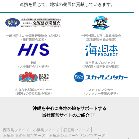
連携を通じて、地域の発展に貢献していきます。
一般社団法人 全国旅行業協会（ANTA）
一般社団法人宮古島観光協会
〈旅行業協会加盟〉
〈宮古島観光協会加盟〉
HIS
海と日本プロジェクト
〈大手旅行会社と提携〉
〈内閣府と日本財団が推進〉
おきなわSDGsパートナー
スカイレンタカー
〈SDGsの普及活動を実施〉
〈レンタカー事業の提携〉
沖縄を中心に各地の旅をサポートする
当社運営サイトのご紹介
西表島ツアーズ
小浜島ツアーズ
石垣島ツアーズ
石垣島 青の洞窟ツアーズ
石垣島シュノーケリングツアーズ