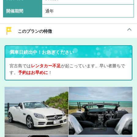
開催期間
通年
このプランの特徴
満車日続出中！お急ぎください
宮古島では
レンタカー不足
が起こっています。早い者勝ちで
す。
予約はお早めに
！