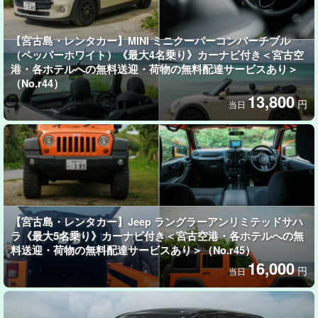
女性にも運転しやすいサイズ感＆
【宮古島・レンタカー】MINI ミニクーパーコンバーチブル
車好きの方にも満足していただけるパワー
（ペッパーホワイト）《最大4名乗り》カーナビ付き＜宮古空
港・各ホテルへの無料送迎・荷物の無料配達サービスあり＞
スポーティな外観と実用性、そしてメルセデスベンツならではの
（No.r44）
高級感を兼ね備え、女性でも運転しやすいコンパクトなサイズ
13,800
円
当日
感。
※トランクルーム：Sサイズ（機内持ち込み可）/２個まで、Mサイ
ズ/１個まで収納可能です。
【宮古島・レンタカー】Jeep ラングラーアンリミテッドサハ
ラ《最大5名乗り》カーナビ付き＜宮古空港・各ホテルへの無
料送迎・荷物の無料配達サービスあり＞（No.r45）
16,000
円
当日