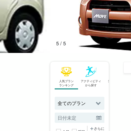
1
/
5
人気プラン
アクティビティ
当日予約OK
ランキング
から探す
プラン
さらに