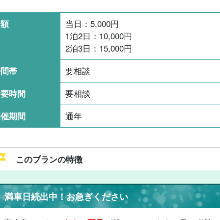
金額
当日：
5,000
円
1泊2日：
10,000
円
2泊3日：
15,000
円
時間帯
要相談
所要時間
要相談
開催期間
通年
このプランの特徴
満車日続出中！お急ぎください