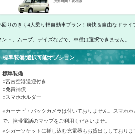
所要時間：要相談
小回りのきく4人乗り軽自動車プラン！爽快＆自由なドライ
タント、ムーブ、デイズなどで、車種は選択できません。
標準装備/選択可能オプション
標準装備
○宮古空港送迎付き
○免責補償
○スマホホルダー
※
カーナビ・バックカメラは付いておりません。スマホホ
で、携帯電話のマップをご利用くださいませ。
※
シガーソケットに挿し込む充電器もお貸出ししておりま