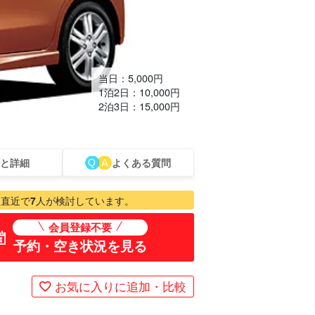
当日：
5,000
円
1泊2日：
10,000
円
2泊3日：
15,000
円
と詳細
よくある質問
ミアム
ものづくり体験
ベビーシッター
スパ&リラク
直近で
7
人が検討しています。
プラン
ゼーション
会員登録不要
予約・空き状況を見る
お気に入りに追加・比較