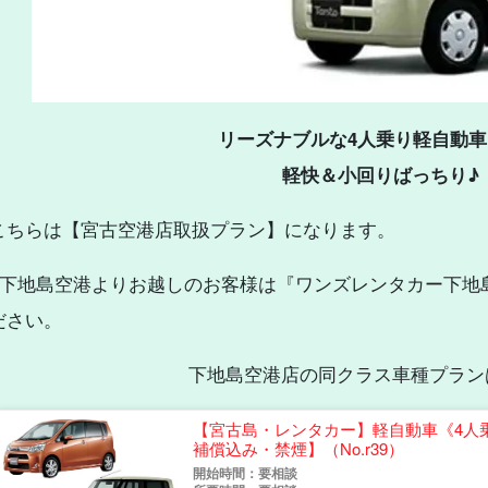
リーズナブルな4人乗り軽自動
軽快＆小回りばっちり♪
こちらは【宮古空港店取扱プラン】になります。
※下地島空港よりお越しのお客様は『ワンズレンタカー下地
ださい。
下地島空港店の同クラス車種プラン
【宮古島・レンタカー】軽自動車《4人
補償込み・禁煙】（No.r39）
開始時間：要相談