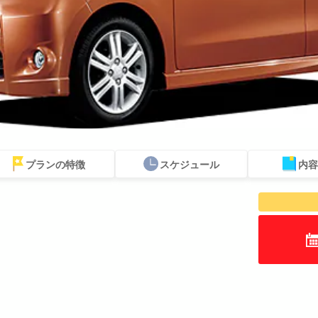
プランの特徴
スケジュール
内容
スポットから
送迎付きプラン
ウミガメツアー
レンタカー
お得な割引
プレ
探す
セットプラン
厳選