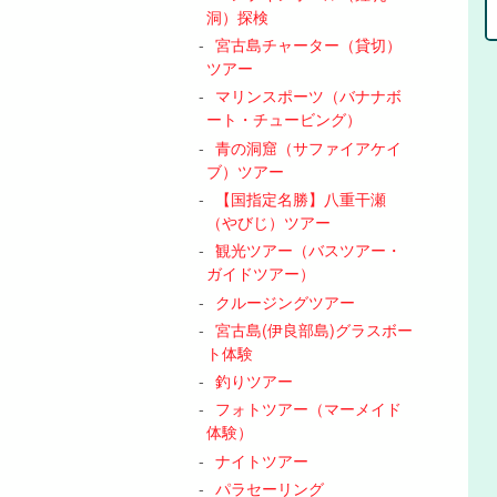
洞）探検
宮古島チャーター（貸切）
ツアー
マリンスポーツ（バナナボ
ート・チュービング）
青の洞窟（サファイアケイ
ブ）ツアー
【国指定名勝】八重干瀬
（やびじ）ツアー
観光ツアー（バスツアー・
ガイドツアー）
クルージングツアー
宮古島(伊良部島)グラスボー
ト体験
釣りツアー
フォトツアー（マーメイド
体験）
ナイトツアー
パラセーリング