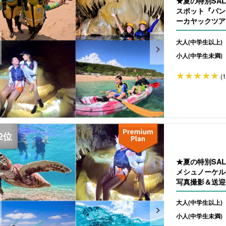
★夏の特別SA
スポット『パン
ーカヤックツア
大人(中学生以上)
小人(中学生未満)
(
★夏の特別SA
メシュノーケル
写真撮影＆送迎付
大人(中学生以上)
小人(中学生未満)