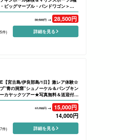
・ビッグマーブル・バンドワゴン＞
28,500
円
→
30,500円
詳細を見る
25件)
LE【宮古島/伊良部島/1日】激レア体験☆
ブ”青の洞窟”シュノーケル＆パンプキン
ーカヤックツアー★写真無料＆送迎付き
15,000
円
→
17,700円
14,000
円
詳細を見る
47件)