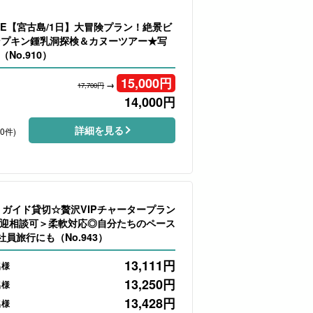
LE【宮古島/1日】大冒険プラン！絶景ビ
ンプキン鍾乳洞探検＆カヌーツアー★写
No.910）
15,000
円
→
17,700円
14,000
円
詳細を見る
80件)
】ガイド貸切☆贅沢VIPチャータープラン
迎相談可＞柔軟対応◎自分たちのペース
員旅行にも（No.943）
13,111
円
名様
13,250
円
名様
13,428
円
名様