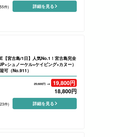
詳細を見る
55件)
E【宮古島/1日】人気No.1！宮古島完全
UP×シュノーケル×ケイビング×カヌー）
可（No.911）
19,800
円
→
25,600円
18,800
円
詳細を見る
223件)