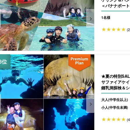
＜バナナボート
（No.846）
1名様
(
★夏の特別SA
サファイアケイ
鍾乳洞探検＆シ
（No.837）
大人(中学生以上)
小人(中学生未満)
(