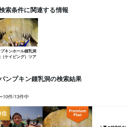
検索条件に関連する情報
スポットから
送迎付きプラン
ウミガメツアー
レンタカー
お得な割引
プレ
探す
セットプラン
厳選
ンプキンホール鍾乳洞
検（ケイビング）ツア
パンプキン鍾乳洞の検索結果
〜10件/13件中