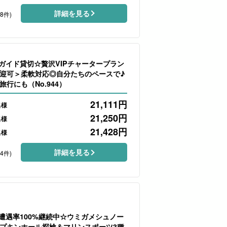
詳細を見る
78件)
】ガイド貸切☆贅沢VIPチャータープラン
迎可＞柔軟対応◎自分たちのペースで♪
行にも（No.944）
21,111
円
名様
21,250
円
名様
21,428
円
名様
詳細を見る
64件)
】遭遇率100%継続中☆ウミガメシュノー
プキンホール探検＆マリンスポーツ3種