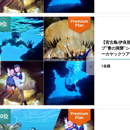
【宮古島/伊良
ブ”青の洞窟”
ーカヤックツアー
1名様