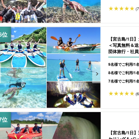
(
【宮古島/1日
＜写真無料＆送
団体旅行・社員旅
9名様でご利用/1
8名様でご利用/1
7名様でご利用/1
(
【宮古島/1日
ケリング＆パン