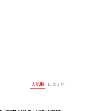
ミアム
ものづくり体験
ベビーシッター
スパ&リラク
プラン
ゼーション
人気順
口コミ順