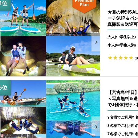
★夏の特別SA
ーチSUP＆パ
真撮影＆送迎可（
大人(中学生以上)
小人(中学生未満)
(
【宮古島/半日
＜写真無料＆送
で♪団体旅行・社
9名様でご利用/1
8名様でご利用/1
7名様でご利用/1