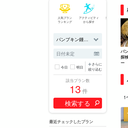
人気プラン
アクティビティ
当日予約OK
ランキング
から探す
プラン
パ
探
ー
さらに
今日
明日
絞り込む
該当プラン数
13
件
1
最近チェックしたプラン