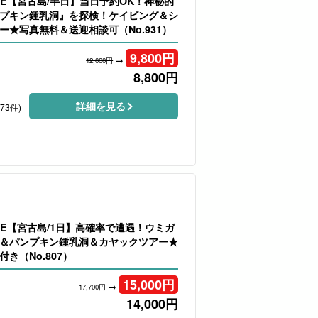
LE【宮古島/半日】当日予約OK！神秘的
プキン鍾乳洞』を探検！ケイビング＆シ
ー★写真無料＆送迎相談可（No.931）
9,800
円
→
12,000円
8,800
円
詳細を見る
173件)
LE【宮古島/1日】高確率で遭遇！ウミガ
＆パンプキン鍾乳洞＆カヤックツアー★
き（No.807）
15,000
円
→
17,700円
14,000
円