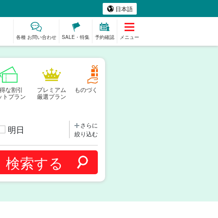
日本語
各種 お問い合わせ
SALE・特集
予約確認
メニュー
得な割引
プレミアム
ものづくり体験
ベビーシッター
スパ&リラク
ットプラン
厳選プラン
ゼーション
さらに
明日
絞り込む