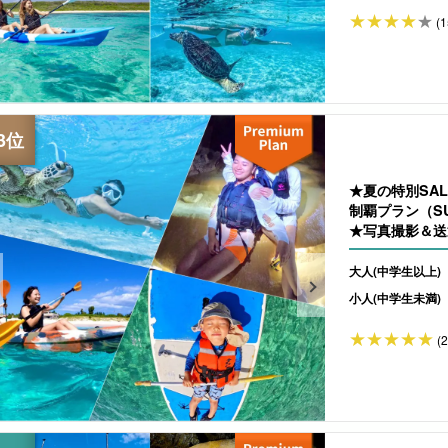
(1
★夏の特別SAL
制覇プラン（S
★写真撮影＆送迎
大人(中学生以上)
小人(中学生未満)
(