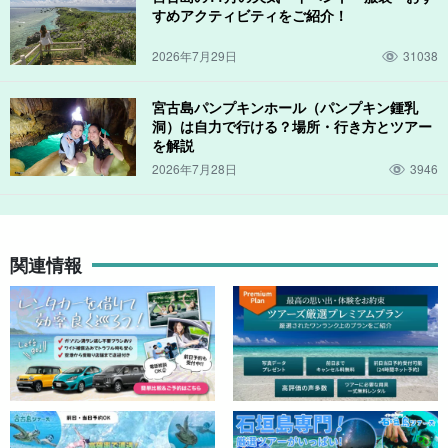
※調理代金は別料金となります。（持ち込むお店によって料金
すめアクティビティをご紹介！
は異なりますので、居酒屋へのご連絡の際にご確認くださ
2026年7月29日
31038
い）
宮古島パンプキンホール（パンプキン鍾乳
⬇︎相乗りのツアーはこちら⬇︎
洞）は自力で行ける？場所・行き方とツアー
を解説
2026年7月28日
3946
【宮古島/平良港発着/約4時間】市街地近くでアクセス
便利！手ぶらOK☆釣り初心者大歓迎の半日フィッシン
グツアー★居酒屋紹介可（No.965）
開始時間：9:00-13:00 / 13:30-17:30
所要時間：約4時間
→
10,000
円
11,000円
関連情報