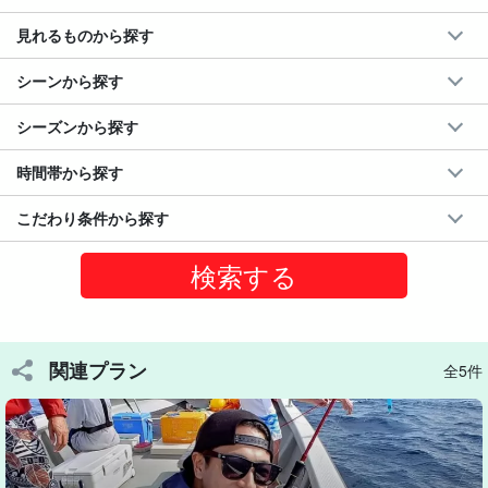
見れるものから探す
シーンから探す
シーズンから探す
時間帯から探す
南国カラーに歓声！
こだわり条件から探す
ハタ＆フエフキをねらい撃ち
カツオのハラゴやサンマの切り身等をエサに、水深30ｍ～60ｍを
探るシーアンカーでの流し釣りです。
アカハタなどのハタ類、フエフキダイ、グルクンなど多彩な南国
関連プラン
全5件
魚に挑戦！
道具の扱いもエサ付けもガイドが丁寧にフォローするので、
初心
者・女性・お子様も安心
です◎