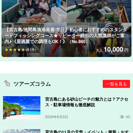
釣った魚をご自分で召し上がりになりたいお客様には、持ち込み
で調理してくれる港近くの居酒屋を紹介しております。（※写真は
イメージです。）
【宮古島/池間島漁港発着/半日】初心者におすすめのスタンダ
ードフィッシングコース★リピーター続出の人気漁師がご案
お客様自身での居酒屋への予約
をお願いしており、お申し込み段
内♪《居酒屋での調理もOK！》（No.860）
階では
居酒屋のご予約はできておりません
ので、ご注意くださ
10,000
(61件)
円
大人
い。
➡︎ご希望の場合は、ご予約確定後に届くメールに明記されている担
当ガイドまで直接ご連絡ください。
居酒屋のご紹介をさせていた
だきます。
ツアーズコラム
一覧を見る
注意事項
宮古島にある砂山ビーチの魅力とは？アクセ
ス・駐車場情報も徹底解説
※ある程度の大きさがないとお刺身等の調理が難しいため、船
長が持ち帰る魚を判断させていただく場合がございます。
2026年8月3日
40
（小さな魚はリリース（放流）となります。）
宮古島の11月の天気・イベント・服装・おす