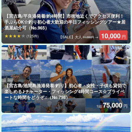
釣れる魚の種類
【宮古島/平良港発着/約4時間】市街地近くでアクセス便利！
手ぶらOK☆釣り初心者大歓迎の半日フィッシングツアー★居
酒屋紹介可（No.965）
10,000
(125件)
円
【SALE】大人
→
11,000円
◆
ハタ類
スジアラ・バラハタ・アカハタ・ナミハタなど
【宮古島/池間島漁港発着/釣り】初心者・女性・子供も貸切で
楽しめる♪チャーター・フィッシング4時間コース☆プライベ
◆フエフキダイ類
ートな時間をどうぞ♫（No.798）
75,000
キツネフエフキ・アミメフエフキ・ハマフエフキ・シロダイ
円
1組
など
◆カワハギ類