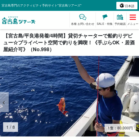
宮古島専門のアクティビティ予約サイト"宮古島ツアーズ"
日本語
各種 お問い合わせ
SALE・特集
予約確認
メニュー
【宮古島/平良港発着/4時間】貸切チャーターで船釣りデビ
ュー☆プライベート空間で釣りを満喫！《手ぶらOK・居酒
屋紹介可》（No.998）
2
/
8
1隻：
80,000
円