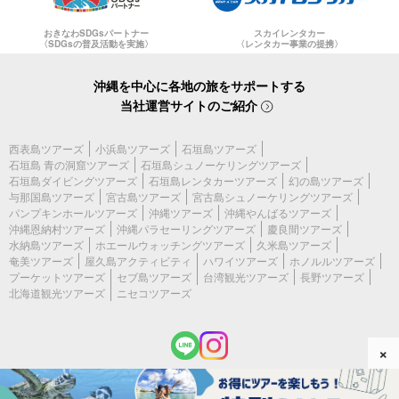
おきなわSDGsパートナー
スカイレンタカー
〈SDGsの普及活動を実施〉
〈レンタカー事業の提携〉
沖縄を中心に各地の旅をサポートする
当社運営サイトのご紹介
西表島ツアーズ
小浜島ツアーズ
石垣島ツアーズ
石垣島 青の洞窟ツアーズ
石垣島シュノーケリングツアーズ
石垣島ダイビングツアーズ
石垣島レンタカーツアーズ
幻の島ツアーズ
与那国島ツアーズ
宮古島ツアーズ
宮古島シュノーケリングツアーズ
パンプキンホールツアーズ
沖縄ツアーズ
沖縄やんばるツアーズ
沖縄恩納村ツアーズ
沖縄パラセーリングツアーズ
慶良間ツアーズ
水納島ツアーズ
ホエールウォッチングツアーズ
久米島ツアーズ
奄美ツアーズ
屋久島アクティビティ
ハワイツアーズ
ホノルルツアーズ
プーケットツアーズ
セブ島ツアーズ
台湾観光ツアーズ
長野ツアーズ
北海道観光ツアーズ
ニセコツアーズ
×
(c) 2026 宮古島ツアーズ All Rights Reserved.