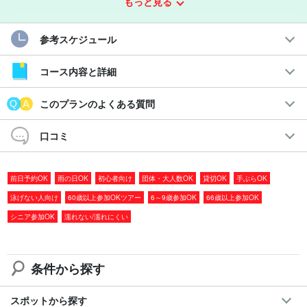
もっと見る
レクチャー付きで“最初の一匹”を全力サポート◎
参考スケジュール
おすすめポイント
コース内容と詳細
◆
手ぶらで参加OK
◆
トイレ完備
の船でご案内
このプランのよくある質問
◆貸切チャーター船なので集中できる
◆釣った魚を調理できる居酒屋をご紹介
口コミ
◆釣りが初めての方も気兼ねなく楽しめる
◆市街地『平良エリア』開催でアクセス良好
前日予約OK
雨の日OK
初心者向け
団体・大人数OK
貸切OK
手ぶらOK
泳げない人向け
60歳以上参加OKツアー
6～9歳参加OK
66歳以上参加OK
すぐ帰港できる宮古島近海がポイントなので、船酔いが心配な方
シニア参加OK
濡れない/濡れにくい
も安心して楽しめます☆
条件から探す
スポットから探す