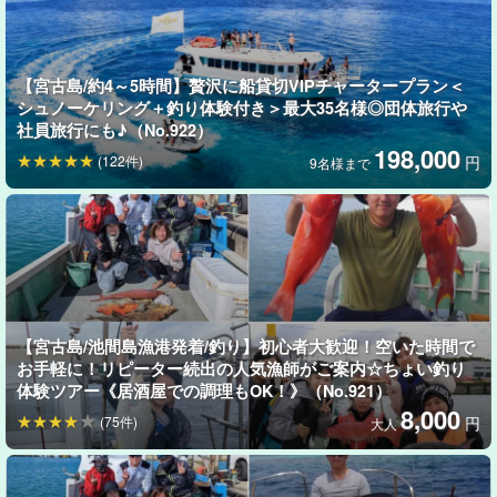
アジ・アオチビキ・キツネウオ・グルクン・ヒメジなど
【宮古島/約4～5時間】贅沢に船貸切VIPチャータープラン＜
シュノーケリング＋釣り体験付き＞最大35名様◎団体旅行や
社員旅行にも♪（No.922）
198,000
(122件)
円
9名様まで
【宮古島/池間島漁港発着/釣り】初心者大歓迎！空いた時間で
お手軽に！リピーター続出の人気漁師がご案内☆ちょい釣り
体験ツアー《居酒屋での調理もOK！》（No.921）
8,000
(75件)
円
大人
釣った魚は“今夜の一品”へ
居酒屋紹介の流れがカンタン