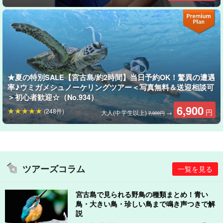
『五目釣り』は複数の魚を釣る王道スタイル！とにかくアタリが
多く、釣れる魚種も多いので最初から最後まで飽きずに楽しめる
のが魅力です☆
リールは手巻も電動も可能で、サビキは6号を使用しています。
★夏の特別SALE【宮古島/約2時間】当日予約OK！驚異の遭遇
率♪ウミガメシュノーケリングツアー＜写真無料＆送迎相談可
宮古島でよく釣れる魚
＞初心者歓迎☆（No.934）
6,900
(248件)
円
大人(中学生以上)
→
○ハタ類
7,900円
スジアラ・バラハタ・アカハタ・ナミハタなど
○フエフキダイ類
キツネフエフキ・アミメフエフキ・ハマフエフキ・シロダイ
など
ツアーズコラム
一覧を見る
○カワハギ類
アジ・アオチビキ・キツネウオ・グルクン・ヒメジなど
宮古島で見られる野鳥の種類まとめ！青い
鳥・大きい鳥・珍しい鳥まで鳴き声つきで解
ポイントまでのクルージング中は、ウミガメが泳いでる姿が見れ
説