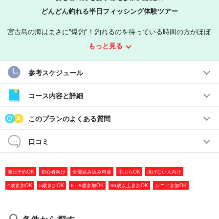
どんどん釣れる半日フィッシング体験ツアー
宮古島の海はまさに"爆釣"！釣れるのを待っている時間の方がほぼ
ないくらい簡単に釣れるのでお気軽にご参加くださいね。
もっと見る
おすすめポイント
参考スケジュール
◆
前日予約OK☆
コース内容と詳細
◆釣り初心者大歓迎
◆
4
歳から参加可能！
このプランのよくある質問
◆半日で気軽に釣りを体験できる
◆釣り竿とエサ代込みだから手ぶらで参加できる
口コミ
ツアー中は、お客様の携帯などで写真も撮ることできます！お気
前日予約OK
初心者向け
全部込み込み料金
手ぶらOK
泳げない人向け
軽にお申し付けください☆
4歳参加OK
5歳参加OK
6～9歳参加OK
66歳以上参加OK
シニア参加OK