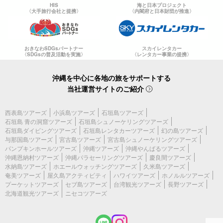
HIS
海と日本プロジェクト
〈大手旅行会社と提携〉
〈内閣府と日本財団が推進〉
おきなわSDGsパートナー
スカイレンタカー
〈SDGsの普及活動を実施〉
〈レンタカー事業の提携〉
沖縄を中心に各地の旅をサポートする
当社運営サイトのご紹介
西表島ツアーズ
小浜島ツアーズ
石垣島ツアーズ
石垣島 青の洞窟ツアーズ
石垣島シュノーケリングツアーズ
石垣島ダイビングツアーズ
石垣島レンタカーツアーズ
幻の島ツアーズ
与那国島ツアーズ
宮古島ツアーズ
宮古島シュノーケリングツアーズ
パンプキンホールツアーズ
沖縄ツアーズ
沖縄やんばるツアーズ
沖縄恩納村ツアーズ
沖縄パラセーリングツアーズ
慶良間ツアーズ
水納島ツアーズ
ホエールウォッチングツアーズ
久米島ツアーズ
奄美ツアーズ
屋久島アクティビティ
ハワイツアーズ
ホノルルツアーズ
プーケットツアーズ
セブ島ツアーズ
台湾観光ツアーズ
長野ツアーズ
北海道観光ツアーズ
ニセコツアーズ