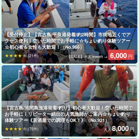
老若男女問わず楽しめる！
釣りの用具込みの手ぶらで参加可能
【受付停止】【宮古島/平良港発着/約2時間】市街地近くでア
クセス便利！空いた時間でお手軽に☆ちょい釣り体験ツアー
☆初心者＆女性も大歓迎！（No.966）
ツアー代金には釣り竿とエサ代も含まれているので、手ぶらでご
6,000
参加可能です。
(21件)
円
【SALE】大人
→
9,000円
竿の組み立てやエサ付けなどもインストラクターがサポートする
ので安心！年齢・性別関係なくご家族・お友達と楽しめるのも釣
りツアーの人気の理由です。
【宮古島/池間島漁港発着/釣り】初心者大歓迎！空いた時間で
お手軽に！リピーター続出の人気漁師がご案内☆ちょい釣り
体験ツアー《居酒屋での調理もOK！》（No.921）
8,000
(75件)
円
大人