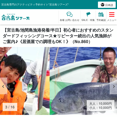
宮古島専門のアクティビティ予約サイト"宮古島ツアーズ"
日本語
各種 お問い合わせ
SALE・特集
予約確認
メニュー
【宮古島/池間島漁港発着/半日】初心者におすすめのスタン
ダードフィッシングコース★リピーター続出の人気漁師が
ご案内♪《居酒屋での調理もOK！》（No.860）
大人：
10,000
円
4
/
16
小人：
10,000
円