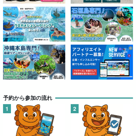
【宮古島/池間島漁港発着/釣り】初心者・女性・子供も
楽しめる☆簡単ルアーフィッシング半日ツアー＜写真
プレゼント付き＞（No.894）
開始時間：8:45-12:00 / 12:45-16:00
所要時間：約3時間15分
10,000円
↓【平良港発着】釣りツアーはこちら↓
【受付停止】【宮古島/平良港発着/約2時間】市街地近
くでアクセス便利！空いた時間でお手軽に☆ちょい釣
り体験ツアー☆初心者＆女性も大歓迎！（No.966）
開始時間：9:00-11:00 / 15:00-17:00
所要時間：約2時間
→
6,000
円
9,000円
【宮古島/平良港発着/約4時間】市街地近くでアクセス
予約から参加の流れ
便利！手ぶらOK☆釣り初心者大歓迎の半日フィッシン
グツアー★居酒屋紹介可（No.965）
開始時間：9:00-13:00 / 13:30-17:30
所要時間：約4時間
→
10,000
円
11,000円