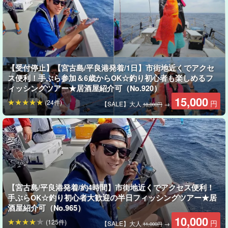
【受付停止】【宮古島/平良港発着/1日】市街地近くでアクセ
ス便利！手ぶら参加＆6歳からOK☆釣り初心者も楽しめるフ
ィッシングツアー★居酒屋紹介可（No.920）
15,000
(24件)
円
【SALE】大人
→
18,000円
【宮古島/平良港発着/約4時間】市街地近くでアクセス便利！
手ぶらOK☆釣り初心者大歓迎の半日フィッシングツアー★居
酒屋紹介可（No.965）
10,000
(125件)
円
【SALE】大人
→
五目釣り
11,000円