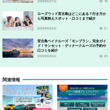
るかも！
2026年8月7日
78
ローズウッド宮古島はどこにある？行き方か
ら写真映えスポット・口コミまで紹介
2026年8月6日
21
宮古島ベイクルーズ「モンブラン」完全ガイ
ド！サンセット・ディナークルーズの予約や
口コミを紹介
2026年8月6日
26
関連情報
↓その他【池間漁港発着】釣りツアーはこちら↓
【宮古島/池間島漁港発着/釣り】初心者大歓迎！空いた
時間でお手軽に！リピーター続出の人気漁師がご案内
☆ちょい釣り体験ツアー《居酒屋での調理もOK！》
開始時間：9:00-11:00 / 12:00-14:00 / 15:00-17:00
（No.921）
所要時間：約2時間
8,000円