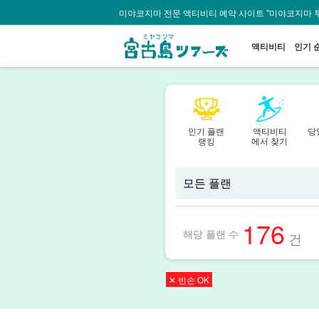
미야코지마 전문 액티비티 예약 사이트 "미야코지마 
액티비티
인기 
인기 플랜
액티비티
당
랭킹
에서 찾기
176
해당 플랜 수
건
✕ 빈손 OK