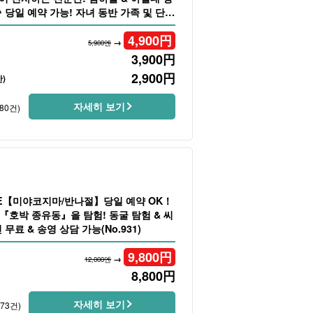
 당일 예약 가능! 자녀 동반 가족 및 단체
o.916)
4,900
円
→
5,900엔
3,900
円
2,900
円
)
자세히 보기
80건)
LE【미야코지마/반나절】당일 예약 OK！
호박 종유동』을 탐험! 동굴 탐험 & 씨
무료 & 송영 상담 가능(No.931)
9,800
円
→
12,000엔
8,800
円
자세히 보기
173건)