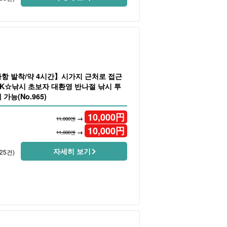
항 발착/약 4시간】시가지 근처로 접근
OK☆낚시 초보자 대환영 반나절 낚시 투
가능(No.965)
10,000
円
→
11,000엔
10,000
円
→
11,000엔
자세히 보기
25건)