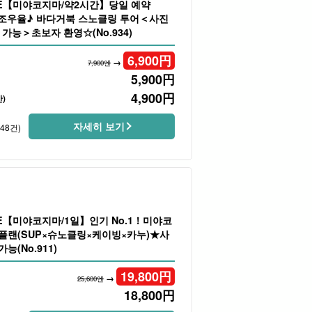
LE【미야코지마/약2시간】당일 예약
조우율♪ 바다거북 스노클링 투어＜사진
가능＞초보자 환영☆(No.934)
6,900
円
→
7,900엔
5,900
円
4,900
円
)
자세히 보기
248건)
LE【미야코지마/1일】인기 No.1！미야코
 플랜(SUP×슈노클링×케이빙×카누)★사
가능(No.911)
19,800
円
→
25,600엔
18,800
円