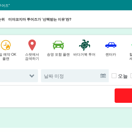
투어즈"
순위
미야코지마 투어즈가 '선택받는 이유'란?
일 예약 OK
스팟에서
송영 포함 플랜
바다거북 투어
렌터카
플랜
검색하기
오늘