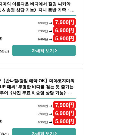
지마의 아름다운 바다에서 절경 씨카약
 & 송영 상담 가능》자녀 동반 가족・단
933)
7,900
円
→
8,900엔
6,900
円
→
7,900엔
5,900
円
)
→
6,900엔
자세히 보기
152건)
LE【반나절/당일 예약 OK】미야코지마의
UP 데뷔! 투명한 바다를 걷는 듯 즐기는
 투어《사진 무료 & 송영 상담 가능》
7,900
円
→
8,900엔
6,900
円
→
7,900엔
5,900
円
)
→
6,900엔
자세히 보기
38건)