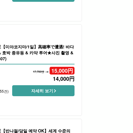
LE【미야코지마/1일】高確率で遭遇! 바다
 호박 종유동 & 카약 투어★사진 촬영 &
07)
15,000
円
→
17,700엔
14,000
円
자세히 보기
55건)
LE【반나절/당일 예약 OK】세계 수준의