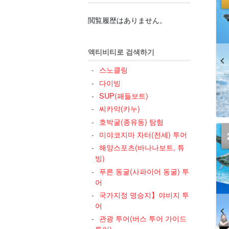
閲覧履歴はありません。
액티비티로 검색하기
스노클링
다이빙
SUP(패들보트)
씨카약(카누)
호박굴(종유동) 탐험
미야코지마 차터(전세) 투어
해양스포츠(바나나보트, 튜
빙)
푸른 동굴(사파이어 동굴) 투
어
국가지정 명승지】야비지 투
어
관광 투어(버스 투어 가이드
투어)