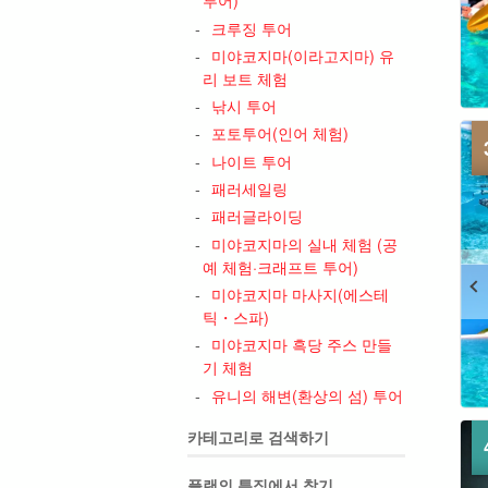
크루징 투어
미야코지마(이라고지마) 유
리 보트 체험
낚시 투어
포토투어(인어 체험)
나이트 투어
패러세일링
패러글라이딩
미야코지마의 실내 체험 (공
예 체험·크래프트 투어)
미야코지마 마사지(에스테
틱・스파)
미야코지마 흑당 주스 만들
기 체험
유니의 해변(환상의 섬) 투어
카테고리로 검색하기
플랜의 특징에서 찾기