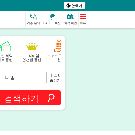
한국어
각종 문의
SALE・특집
예약 확인
메뉴
할인 혜택
프리미엄
모노즈쿠리 체
베이비시터
스파 & 릴랙스
세트 플랜
엄선된 플랜
험
제션
또한
내일
좁히기