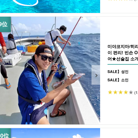
미야코지마/히라
이 편리! 빈손 
어★선술집 소개 
SALE】성인
SALE】소인
(1