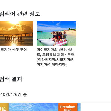
검색어 관련 정보
스팟에서
송영 포함 플랜
바다거북 투어
렌터카
할인 혜택
프
검색하기
세트 플랜
엄선
코지마 선셋 투어
미야코지마의 바나나보
트, 토잉튜브 체험・투어
(이라베지마/시모지마/키
마지마/이케마지마)
검색 결과
~10건/176건 중