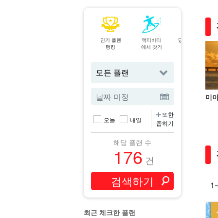
인기 플랜
액티비티
당일 예약 OK
랭킹
에서 찾기
플랜
미야
또한
오늘
내일
좁히기
해당 플랜 수
176
건
1
최근 체크한 플랜