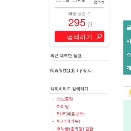
좁히기
해당 플랜 수
295
건
최근 체크한 플랜
개
閲覧履歴はありません。
액티비티로 검색하기
스노클링
다이빙
SUP(패들보트)
씨카약(카누)
호박굴(종유동) 탐험