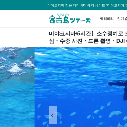
미야코지마 전문 액티비티 예약 사이트 "미야코지마 
액티비티
인기 
미야코지마/5시간】소수정예로 느
심・수중 사진・드론 촬영・DJI OS