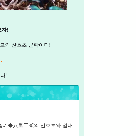
자!
규모의 산호초 군락이다!
.
다!
영♪ ◆八重干瀬의 산호초와 열대