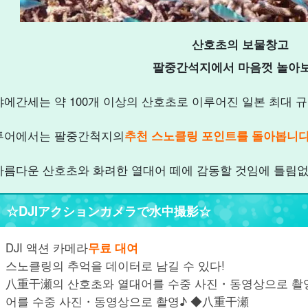
산호초의 보물창고
팔중간석지에서 마음껏 놀아보
야에간세는 약 100개 이상의 산호초로 이루어진 일본 최대 
투어에서는 팔중간척지의
추천 스노클링 포인트를 돌아봅니다
아름다운 산호초와 화려한 열대어 떼에 감동할 것임에 틀림없
☆DJIアクションカメラで水中撮影☆
DJI 액션 카메라
무료 대여
스노클링의 추억을 데이터로 남길 수 있다!
八重干瀬의 산호초와 열대어를 수중 사진・동영상으로 촬
어를 수중 사진・동영상으로 촬영♪ ◆八重干瀬