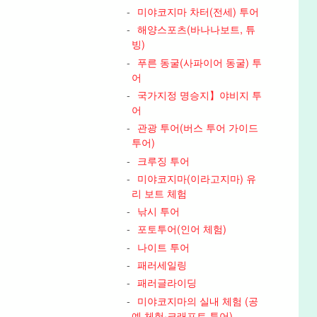
미야코지마 차터(전세) 투어
해양스포츠(바나나보트, 튜
빙)
푸른 동굴(사파이어 동굴) 투
어
국가지정 명승지】야비지 투
어
관광 투어(버스 투어 가이드
투어)
크루징 투어
미야코지마(이라고지마) 유
리 보트 체험
낚시 투어
포토투어(인어 체험)
나이트 투어
패러세일링
패러글라이딩
미야코지마의 실내 체험 (공
예 체험·크래프트 투어)