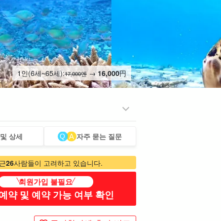
1인(6세~65세):
→
円
16,000
17,000엔
 및 상세
자주 묻는 질문
리미엄
모노즈쿠리 체험
베이비시터
스파 & 릴랙스
된 플랜
제션
근
26
사람들이 고려하고 있습니다.
회원가입 불필요
예약 및 예약 가능 여부 확인