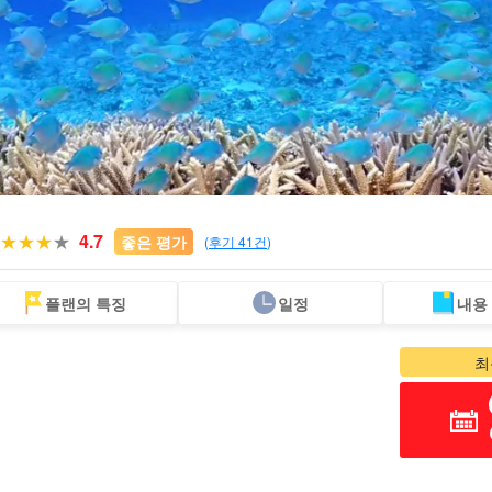
4.7
좋은 평가
(
후기 41건
)
플랜의 특징
일정
내용
스팟에서
송영 포함 플랜
바다거북 투어
렌터카
할인 혜택
프
검색하기
세트 플랜
엄선
최