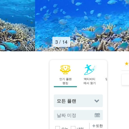
4
/
14
인기 플랜
액티비티
당일 예약 OK
랭킹
에서 찾기
플랜
또한
오늘
내일