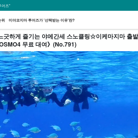
투어즈"
순위
미야코지마 투어즈가 '선택받는 이유'란?
긋하게 즐기는 야에간세 스노클링☆이케마지마 출발로
MO4 무료 대여》(No.791)