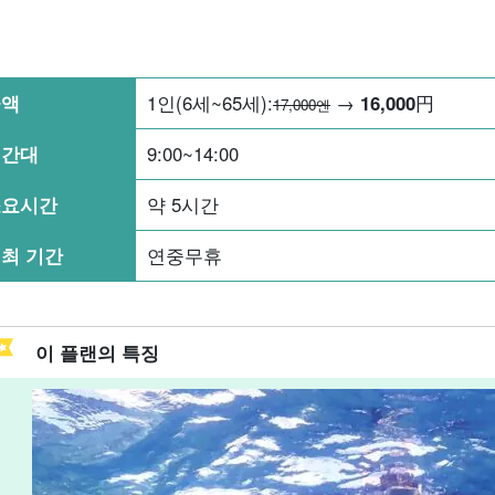
금액
1인(6세~65세):
→
16,000
円
17,000엔
시간대
9:00~14:00
소요시간
약 5시간
최 기간
연중무휴
이 플랜의 특징