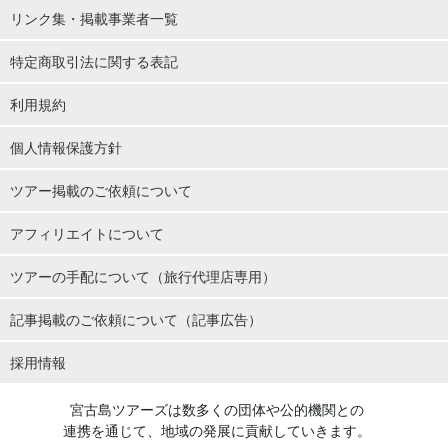
リンク集・掲載事業者一覧
特定商取引法に関する表記
게다가 '푸른 동굴' 안에는 야행성인 용설란 무리가 서식하고 있다.
利用規約
비일상적인 경험임에 틀림없다! 매우 설레네요☆.
個人情報保護方針
ツアー掲載のご依頼について
アフィリエイトについて
ツアーの手配について（旅行代理店専用）
記事掲載のご依頼について（記事広告）
採用情報
宮古島ツアーズは数多くの団体や公的機関との
連携を通じて、地域の発展に貢献していきます。