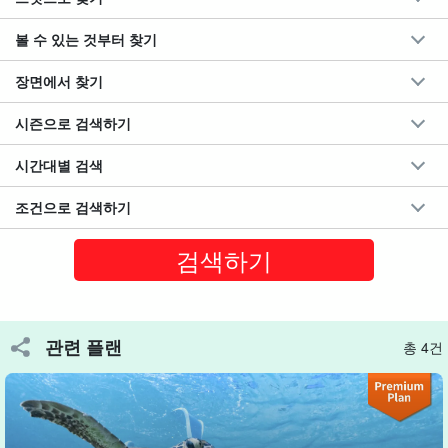
추천 포인트
볼 수 있는 것부터 찾기
◆
푸른 동굴까지 단 5분!
로컬 숍 특유의 낭비 없는 짧은 이동
시간으로 이동한다.
장면에서 찾기
아침 일찍부터 투어로,
푸른 동굴을 독점하다!
(9시경부터 매우
시즌으로 검색하기
혼잡합니다.)
시간대별 검색
◆
푸른 동굴의 원조 가게
에 대해 현지 출신 가이드가 현지의 이
야기와 함께 재미있고 친절하게 안내한다.
조건으로 검색하기
◆
현지의 한정된 상점만 들어갈 수 있는 극히 드문 해역이다.
를
섬 내 유일한 글래스 보트로 안내한다.
약 1시간의 콤팩트한 투어로 아라베 섬의 아름다운 해중・해상
관련 플랜
을 무리 없이 안내합니다.
총 4건
(단시간 투어로 투어 후 일정도 쉽게 잡을 수 있다).