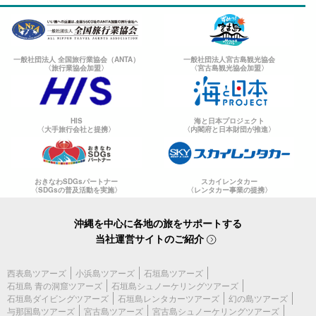
一般社団法人 全国旅行業協会（ANTA）
一般社団法人宮古島観光協会
〈旅行業協会加盟〉
〈宮古島観光協会加盟〉
HIS
海と日本プロジェクト
〈大手旅行会社と提携〉
〈内閣府と日本財団が推進〉
또한 in 리프 글래스 보트 유람이 포함되어 있다!
현지의 한정된 가게만 들어갈 수 있는 인리프의 잔잔한 바다에서!
글
おきなわSDGsパートナー
スカイレンタカー
〈SDGsの普及活動を実施〉
〈レンタカー事業の提携〉
래스 보트 유람 포함
!
沖縄を中心に各地の旅をサポートする
유명한 절경 포인트 『삼각점』(당점 선장이 명명!!!) 의 절벽 아래로
当社運営サイトのご紹介
이동합니다.
西表島ツアーズ
小浜島ツアーズ
石垣島ツアーズ
石垣島 青の洞窟ツアーズ
石垣島シュノーケリングツアーズ
石垣島ダイビングツアーズ
石垣島レンタカーツアーズ
幻の島ツアーズ
与那国島ツアーズ
宮古島ツアーズ
宮古島シュノーケリングツアーズ