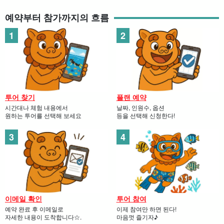
예약부터 참가까지의 흐름
푸른 동굴
미야코지마에서 인기 있는 '푸른 동굴'. 입구는 좁아서 사람 한 명이
겨우 지나갈 수 있을 정도!
깊이는 40m, 칠흑 같은 동굴의 가장 깊은 곳에서 입구 쪽을 들여다
보면 새파란 '일라블루'가 눈앞에 펼쳐진다.
투어 찾기
플랜 예약
시간대나 체험 내용에서
날짜, 인원수, 옵션
원하는 투어를 선택해 보세요
등을 선택해 신청한다!
이메일 확인
투어 참여
예약 완료 후 이메일로
이제 참여만 하면 된다!
자세한 내용이 도착합니다☆.
마음껏 즐기자♪