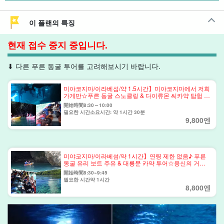
이 플랜의 특징
현재 접수 중지 중입니다.
⬇︎ 다른 푸른 동굴 투어를 고려해보시기 바랍니다.
미야코지마/이라베섬/약 1.5시간】미야코지마에서 저희
가게만☆푸른 동굴 스노클링 & 다이류몬 씨카약 탐험 &
글래스 보트 유람 ＜7세~65세 참가 OK＞(No.800)
開始時間8:30～10:00
필요한 시간소요시간: 약 1시간 30분
9,800엔
미야코지마/이라베섬/약 1시간】연령 제한 없음♪ 푸른
동굴 유리 보트 주유 & 대룡문 카약 투어☆용신의 거대
한 동굴로! 미야코지마에서 저희 가게만☆(No.1003)
開始時間8:30~9:45
필요한 시간약 1시간
8,800엔