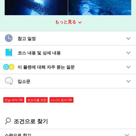
もっと見る
참고 일정
코스 내용 및 상세 내용
이 플랜에 대해 자주 묻는 질문
입소문
이라부 섬의 아름다운 '푸른색'을 만끽하세요!
세계 최고 수준의 투명성으로 놀라움과 감동을 선사한다!
전날 예약 OK
초보자를 위한
시니어 참여 OK
미야코지마의 인기 명소인 '푸른 동굴'과 유리 보트 유람을 체험할
조건으로 찾기
수 있는 유익한 코스가 등장했다!
스팟으로 찾기