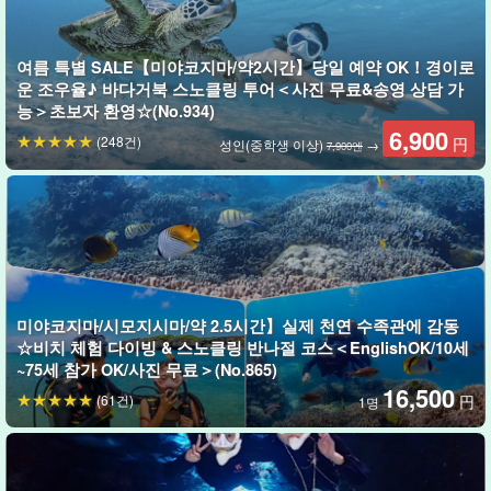
여름 특별 SALE【미야코지마/약2시간】당일 예약 OK！경이로
운 조우율♪ 바다거북 스노클링 투어＜사진 무료&송영 상담 가
능＞초보자 환영☆(No.934)
6,900
(248건)
円
성인(중학생 이상)
→
7,900엔
미야코지마/시모지시마/약 2.5시간】실제 천연 수족관에 감동
☆비치 체험 다이빙 & 스노클링 반나절 코스＜EnglishOK/10세
사용 보트는 이쪽 ☆ 사용 보트
~75세 참가 OK/사진 무료＞(No.865)
커스텀 글라스보트 클리어시【텐류
16,500
(61건)
円
1명