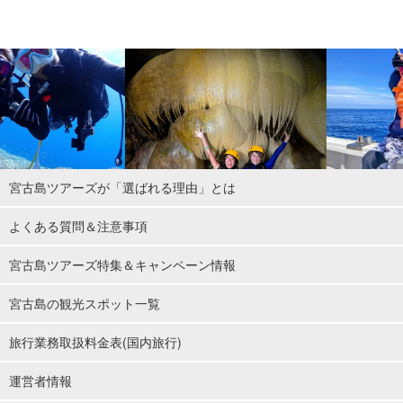
'푸른 동굴' 주변은 이미 푸르다!
세계 최고 수준의 투명도를 자랑하는 이라부 섬의 바다. 해저 10m에
서 올려다봐도 하늘의 구름이 선명하게 보입니다.
宮古島ツアーズが「選ばれる理由」とは
よくある質問＆注意事項
宮古島ツアーズ特集＆キャンペーン情報
宮古島の観光スポット一覧
旅行業務取扱料金表(国内旅行)
運営者情報