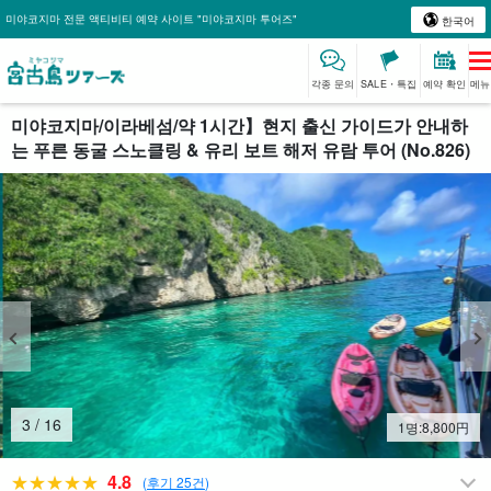
미야코지마 전문 액티비티 예약 사이트 "미야코지마 투어즈"
한국어
각종 문의
SALE・특집
예약 확인
메뉴
미야코지마/이라베섬/약 1시간】현지 출신 가이드가 안내하
는 푸른 동굴 스노클링 & 유리 보트 해저 유람 투어 (No.826)
4
/
16
1명:
8,800
円
4.8
(
후기 25건
)