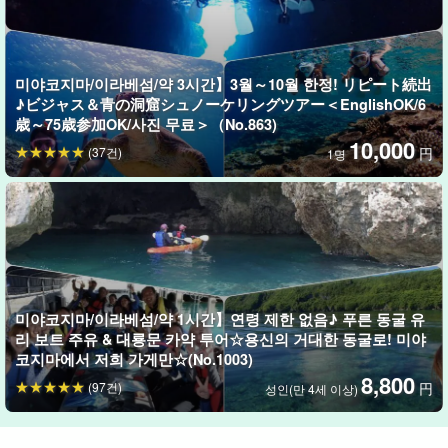
미야코지마/이라베섬/약 3시간】3월～10월 한정! リピート続出
♪ビジャス＆青の洞窟シュノーケリングツアー＜EnglishOK/6
歳～75歳参加OK/사진 무료＞（No.863)
10,000
(37건)
円
1명
33피트 22인승 특수 유리 보트로 안내한다!
선저의 특수한 구조로 인해 대형 W 글라스 클린으로 주행 시에도 거
미야코지마/이라베섬/약 1시간】연령 제한 없음♪ 푸른 동굴 유
품이 거의 없이 시종일관 맑게 해저를 볼 수 있어요♪!
리 보트 주유 & 대룡문 카약 투어☆용신의 거대한 동굴로! 미야
코지마에서 저희 가게만☆(No.1003)
8,800
(97건)
円
성인(만 4세 이상)