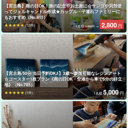
【宮古島】雨の日OK！旅の記念やお土産に☆サンゴや貝殻使
ってジェルキャンドル作成★カップル・子連れファミリーに
もおすすめ（No.815）
2,800
(12件)
円
1名様
→
3,500円
バターナイフなので刃先によるケガも防げ、貝から真珠を取り出
す際は先端の尖っていないピンセットを使いますのでご安心くだ
さい♪
【宮古島/50分/当日予約OK♪】3歳〜参加可能なレジンアート
☆コースター1枚プラン《雨の日OK・空港から車で5分の好立
貝の匂いが手につかないよう、ビニール手袋を着用していただき
地》（No.785）
ます。
5,000
(1件)
円
1名様