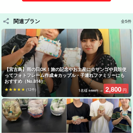
関連プラン
全5件
お子様でも安心安全！
真珠はバターナイフで簡単に取り出せます
真珠貝はバターナイフで取り出せる程開けやすいものです。ま
た、
お子様でも安心安全
に開けられるようにしております。
【宮古島】雨の日OK！旅の記念やお土産に☆サンゴや貝殻使
ってフォトフレーム作成★カップル・子連れファミリーにも
おすすめ（No.814）
2,800
(12件)
円
1名様
→
3,500円