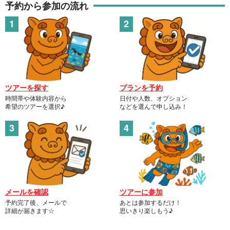
予約から参加の流れ
加工できるアクセサリーを店内に展示しているので、実物を見な
がら選んだり、試着していただくことも可能です。
ツアーを探す
プランを予約
※
体験料＋￥6000〜 （
デザインにより異なります ）
時間帯や体験内容から
日付や人数、オプション
希望のツアーを選択♪
などを選んで申し込み！
アクセサリー加工ご希望の方限定で 1枚チェキ撮影プレゼントいた
します！
メールを確認
ツアーに参加
予約完了後、メールで
あとは参加するだけ！
詳細が届きます☆
思いきり楽しもう♪