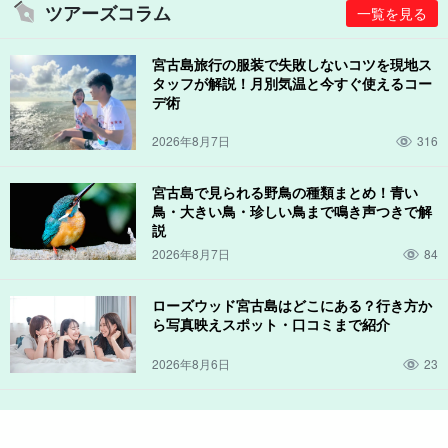
ツアーズコラム
一覧を見る
まんまるだったり、チョコンとエクボ（突起部分）があったり、
ホワイト、ピンク、イエローがかった色味だったり。
宮古島旅行の服装で失敗しないコツを現地ス
タッフが解説！月別気温と今すぐ使えるコー
当プランで扱う貝はハイクラスラインになるため、
5ｍｍ以下は出
デ術
ません
。
真珠の各生産地のものを取り扱っています。
2026年8月7日
316
自分だけのパールを見つけに来てください。
宮古島で見られる野鳥の種類まとめ！青い
鳥・大きい鳥・珍しい鳥まで鳴き声つきで解
説
2026年8月7日
84
ローズウッド宮古島はどこにある？行き方か
ら写真映えスポット・口コミまで紹介
2026年8月6日
23