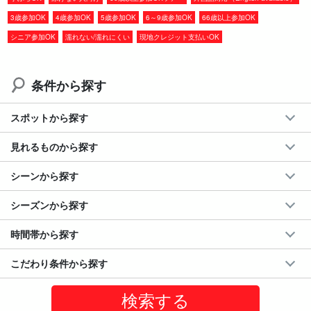
◆雨の日にもうれしい
室内体験
3歳参加OK
4歳参加OK
5歳参加OK
6～9歳参加OK
66歳以上参加OK
◆
英語OK！
海外のお客様にもおすすめ
◆
宮古島初！
真珠取り出し体験はここだけ
シニア参加OK
濡れない/濡れにくい
現地クレジット支払いOK
◆お子様にも安全なプラスチックナイフ使用
◆世界で1つだけのオリジナル真珠アクセサリーが作れる
条件から探す
スポットから探す
見れるものから探す
シーンから探す
シーズンから探す
時間帯から探す
こだわり条件から探す