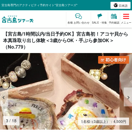
宮古島専門のアクティビティ予約サイト"宮古島ツアーズ"
日本語
各種 お問い合わせ
SALE・特集
予約確認
メニュー
【宮古島/1時間以内/当日予約OK】宮古島初！アコヤ貝から
本真珠取り出し体験＜3歳からOK・手ぶら参加OK＞
（No.779）
4
/
18
1名様（3歳以上）：
4,500
円