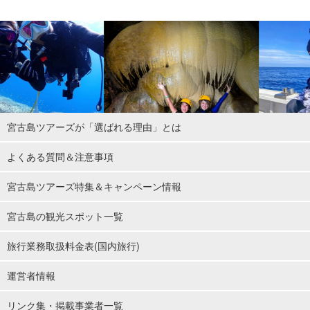
また、残った貝には、記念に日付やメッセージを残したり、好き
宮古島ツアーズが「選ばれる理由」とは
なイラストなど書いてシェルペイントを楽しんでいただけます。
よくある質問＆注意事項
貝は
ラッピング
して持ち帰っていただけるので、プレゼントにも
宮古島ツアーズ特集＆キャンペーン情報
オススメです！
宮古島の観光スポット一覧
旅行業務取扱料金表(国内旅行)
運営者情報
リンク集・掲載事業者一覧