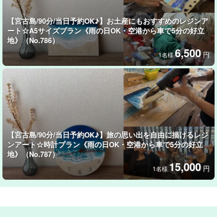
【宮古島/90分/当日予約OK♪】お土産にもおすすめのレジンア
ート☆A5サイズプラン《雨の日OK・空港から車で5分の好立
地》（No.786）
6,500
円
1名様
【宮古島/90分/当日予約OK♪】旅の思い出を自由に描けるレジ
ンアート☆時計プラン《雨の日OK・空港から車で5分の好立
地》（No.787）
貝から取り出した真珠は個性がある
15,000
円
1名様
さまざまな色や形との出会い
スタッフも毎回ドキドキするほど、貝から現れる真珠には個性が
あります。