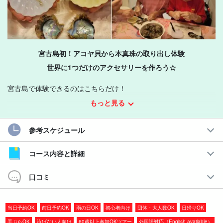
宮古島初！アコヤ貝から本真珠の取り出し体験
世界に1つだけのアクセサリーを作ろう☆
宮古島で体験できるのはこちらだけ！
もっと見る
アコヤ貝から
本真珠
を取り出し、ご希望であれば
世界に1つだけの
アクセサリー
を作れます。
参考スケジュール
それぞれの真珠の個性を活かしての加工が可能です。想い出をカ
コース内容と詳細
タチにしよう☆
口コミ
おすすめポイント
◆当日予約OK！
当日予約OK
前日予約OK
雨の日OK
初心者向け
団体・大人数OK
日帰りOK
◆3歳から参加OK！
手ぶらOK
泳げない人向け
60歳以上参加OKツアー
外国語対応（English available）