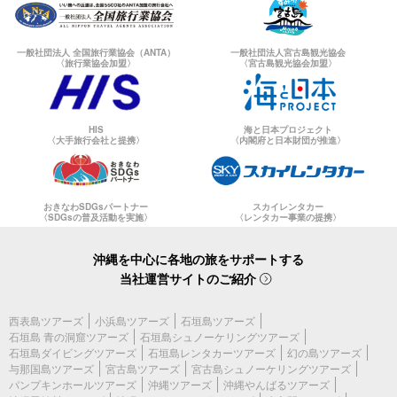
一般社団法人 全国旅行業協会（ANTA）
一般社団法人宮古島観光協会
〈旅行業協会加盟〉
〈宮古島観光協会加盟〉
HIS
海と日本プロジェクト
〈大手旅行会社と提携〉
〈内閣府と日本財団が推進〉
世界でひとつだけのお土産、思い出をカタチにできる特別な体験
おきなわSDGsパートナー
スカイレンタカー
〈SDGsの普及活動を実施〉
〈レンタカー事業の提携〉
です☆
沖縄を中心に各地の旅をサポートする
当社運営サイトのご紹介
西表島ツアーズ
小浜島ツアーズ
石垣島ツアーズ
石垣島 青の洞窟ツアーズ
石垣島シュノーケリングツアーズ
石垣島ダイビングツアーズ
石垣島レンタカーツアーズ
幻の島ツアーズ
与那国島ツアーズ
宮古島ツアーズ
宮古島シュノーケリングツアーズ
パンプキンホールツアーズ
沖縄ツアーズ
沖縄やんばるツアーズ