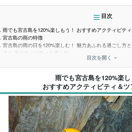
目次
.
雨でも宮古島を120%楽しもう！ おすすめアクティビテ
.
宮古島の雨の特徴
.
宮古島の雨の日を120%楽しむ！ 魅力あふれる過ごし方
3.1.
アクティビティを楽しむ
目次を開く
3.2.
観光スポットを楽しむ
3.3.
宮古島のグルメを満喫
.
雨の日でも楽しめる！ 宮古島マリンアクティビティ9選
雨でも宮古島を120%楽
4.1.
ダイビング
おすすめアクティビティ＆ツ
4.2.
パンプキン鍾乳洞
4.3.
クルージング
4.4.
釣り
4.5.
シュノーケリング
4.6.
グラスボート
4.7.
SUP