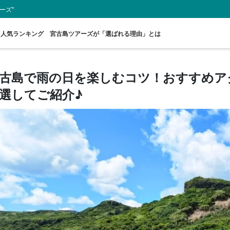
ーズ"
人気ランキング
宮古島ツアーズが「選ばれる理由」とは
古島で雨の日を楽しむコツ！おすすめア
選してご紹介♪
スポットから
送迎付きプラン
ウミガメツアー
レンタカー
お得な割引
プレ
探す
セットプラン
厳選