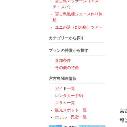
宮古島マッサージ（エス
テ・スパ）
宮古島黒糖ジュース作り体
5
験
ユニの浜（幻の島）ツアー
カテゴリーから探す
プランの特徴から探す
参加条件
その他の特徴
6
宮古島関連情報
ガイド一覧
7
レンタカー予約
8
コラム一覧
9
観光スポット一覧
宮
ホテル・民宿一覧
報