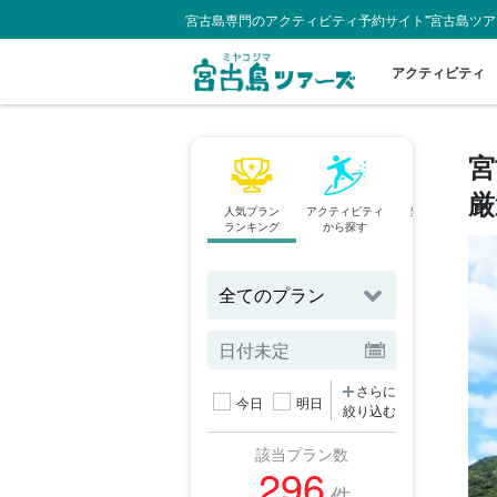
宮古島専門のアクティビティ予約サイト"宮古島ツア
アクティビティ
宮
厳
人気プラン
アクティビティ
当日予約OK
ランキング
から探す
プラン
さらに
今日
明日
絞り込む
該当プラン数
296
件