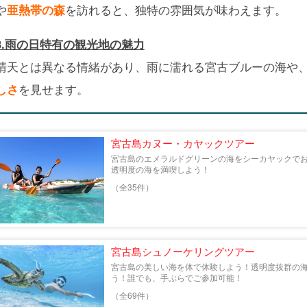
や
亜熱帯の森
を訪れると、独特の雰囲気が味わえます。
3.雨の日特有の観光地の魅力
晴天とは異なる情緒があり、雨に濡れる宮古ブルーの海や
しさ
を見せます。
宮古島カヌー・カヤックツアー
宮古島のエメラルドグリーンの海をシーカヤックで
透明度の海を満喫しよう！
（全35件）
宮古島シュノーケリングツアー
宮古島の美しい海を体で体験しよう！透明度抜群の
う！誰でも、手ぶらでご参加可能！
（全69件）