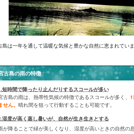
古島は一年を通して温暖な気候と豊かな自然に恵まれてい
。
宮古島の雨の特徴
1.短時間で降ったり止んだりするスコールが多い
宮古島の雨は、熱帯性気候の特徴であるスコールが多く、
ません。
晴れ間を狙って行動することも可能です。
2.湿度が高く蒸し暑いが、自然が生き生きとする
雨が降ることで緑が美しくなり、湿度が高いときの自然の