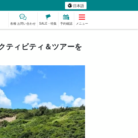
日本語
各種 お問い合わせ
SALE・特集
予約確認
メニュー
クティビティ＆ツアーを
ミアム
ものづくり体験
ベビーシッター
スパ&リラク
プラン
ゼーション