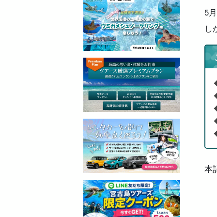
5
し
本