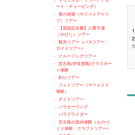
ート・チュービング）
青の洞窟（サファイアケイ
ブ）ツアー
【国指定名勝】八重干瀬
1
（やびじ）ツアー
2
観光ツアー（バスツアー・
3
ガイドツアー）
クルージングツアー
宮古島(伊良部島)グラスボー
ト体験
釣りツアー
4
フォトツアー（マーメイド
体験）
ナイトツアー
パラセーリング
パラグライダー
宮古島の室内体験（ものづ
くり体験・クラフトツアー）